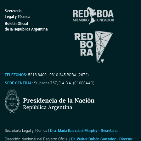
Secretaría
Legal y Técnica
Boletín Oficial
de la República Argentina
TELÉFONOS:
5218-8400 - 0810-345-BORA (2672)
SEDE CENTRAL:
Suipacha 767, C.A.B.A. (C1008AAO)
Secretaría Legal y Técnica |
Dra. María Ibarzabal Murphy - Secretaria
Dirección Nacional del Registro Oficial |
Dr. Walter Rubén Gonzalez - Director