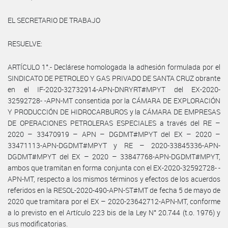
EL SECRETARIO DE TRABAJO
RESUELVE:
ARTÍCULO 1°.- Declárese homologada la adhesión formulada por el
SINDICATO DE PETROLEO Y GAS PRIVADO DE SANTA CRUZ obrante
en el IF-2020-32732914-APN-DNRYRT#MPYT del EX-2020-
32592728- -APN-MT consentida por la CÁMARA DE EXPLORACIÓN
Y PRODUCCIÓN DE HIDROCARBUROS y la CÁMARA DE EMPRESAS
DE OPERACIONES PETROLERAS ESPECIALES a través del RE –
2020 – 33470919 – APN – DGDMT#MPYT del EX – 2020 –
33471113-APN-DGDMT#MPYT y RE – 2020-33845336-APN-
DGDMT#MPYT del EX – 2020 – 33847768-APN-DGDMT#MPYT,
ambos que tramitan en forma conjunta con el EX-2020-32592728- -
APN-MT, respecto a los mismos términos y efectos de los acuerdos
referidos en la RESOL-2020-490-APN-ST#MT de fecha 5 de mayo de
2020 que tramitara por el EX – 2020-23642712-APN-MT, conforme
a lo previsto en el Artículo 223 bis de la Ley N° 20.744 (t.o. 1976) y
sus modificatorias.