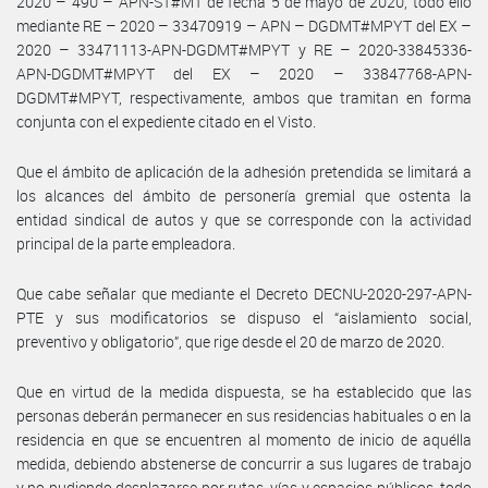
2020 – 490 – APN-ST#MT de fecha 5 de mayo de 2020, todo ello
mediante RE – 2020 – 33470919 – APN – DGDMT#MPYT del EX –
2020 – 33471113-APN-DGDMT#MPYT y RE – 2020-33845336-
APN-DGDMT#MPYT del EX – 2020 – 33847768-APN-
DGDMT#MPYT, respectivamente, ambos que tramitan en forma
conjunta con el expediente citado en el Visto.
Que el ámbito de aplicación de la adhesión pretendida se limitará a
los alcances del ámbito de personería gremial que ostenta la
entidad sindical de autos y que se corresponde con la actividad
principal de la parte empleadora.
Que cabe señalar que mediante el Decreto DECNU-2020-297-APN-
PTE y sus modificatorios se dispuso el “aislamiento social,
preventivo y obligatorio”, que rige desde el 20 de marzo de 2020.
Que en virtud de la medida dispuesta, se ha establecido que las
personas deberán permanecer en sus residencias habituales o en la
residencia en que se encuentren al momento de inicio de aquélla
medida, debiendo abstenerse de concurrir a sus lugares de trabajo
y no pudiendo desplazarse por rutas, vías y espacios públicos, todo