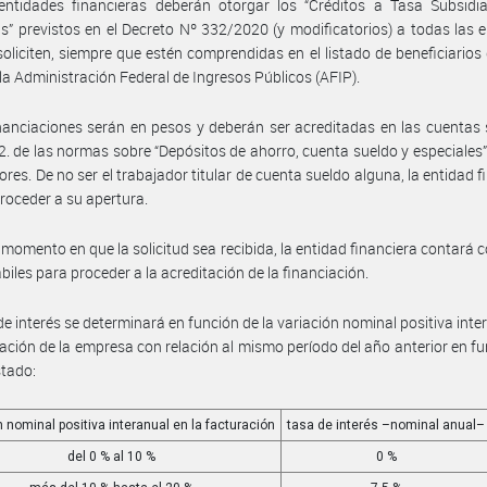
 entidades financieras deberán otorgar los “Créditos a Tasa Subsidi
” previstos en el Decreto Nº 332/2020 (y modificatorios) a todas las
soliciten, siempre que estén comprendidas en el listado de beneficiarios
la Administración Federal de Ingresos Públicos (AFIP).
nanciaciones serán en pesos y deberán ser acreditadas en las cuentas
2. de las normas sobre “Depósitos de ahorro, cuenta sueldo y especiales
ores. De no ser el trabajador titular de cuenta sueldo alguna, la entidad f
roceder a su apertura.
 momento en que la solicitud sea recibida, la entidad financiera contará 
ábiles para proceder a la acreditación de la financiación.
de interés se determinará en función de la variación nominal positiva inte
ración de la empresa con relación al mismo período del año anterior en fu
stado:
n nominal positiva interanual en la facturación
tasa de interés –nominal anual–
del 0 % al 10 %
0 %