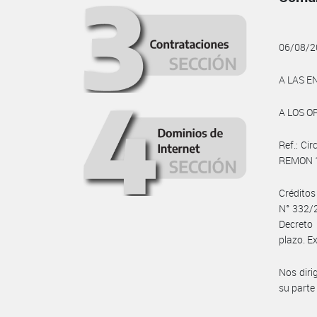
06/08/2
A LAS E
A LOS O
Ref.: Ci
REMON 1
Crédito
N° 332/2
Decreto 
plazo. E
Nos diri
su parte