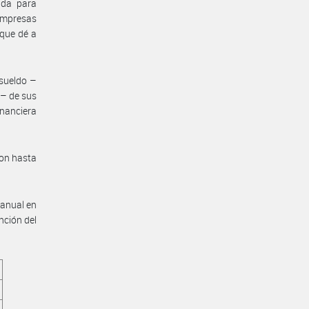
ada para
 empresas
 que dé a
 sueldo –
”– de sus
inanciera
con hasta
ranual en
nción del