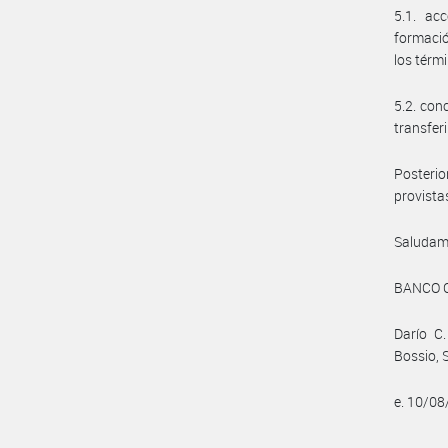
5.1. ac
formació
los térm
5.2. con
transferi
Posteri
provista
Saludam
BANCO 
Darío C.
Bossio, 
e. 10/0