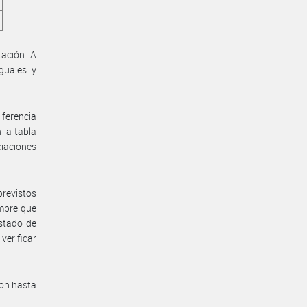
tación. A
guales y
iferencia
 la tabla
iaciones
previstos
empre que
istado de
verificar
con hasta