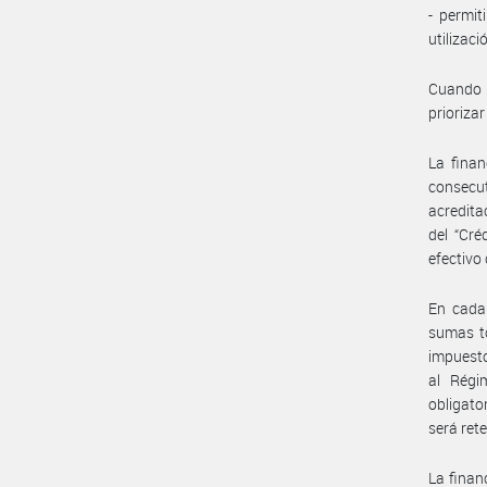
- permit
utilizac
Cuando l
prioriza
La finan
consecu
acredita
del “Cré
efectivo 
En cada 
sumas to
impuesto
al Régi
obligato
será ret
La finan