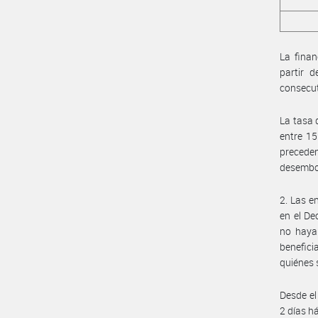
La finan
partir 
consecut
La tasa 
entre 15
precede
desembo
2. Las e
en el De
no hayan
benefici
quiénes 
Desde el
2 días h