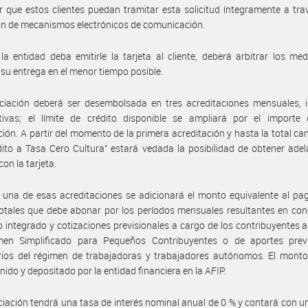
ir que estos clientes puedan tramitar esta solicitud íntegramente a tra
ión de mecanismos electrónicos de comunicación.
a entidad deba emitirle la tarjeta al cliente, deberá arbitrar los me
r su entrega en el menor tiempo posible.
ciación deberá ser desembolsada en tres acreditaciones mensuales, i
tivas; el límite de crédito disponible se ampliará por el importe
ción. A partir del momento de la primera acreditación y hasta la total ca
dito a Tasa Cero Cultura” estará vedada la posibilidad de obtener ade
con la tarjeta.
una de esas acreditaciones se adicionará el monto equivalente al pa
tales que debe abonar por los períodos mensuales resultantes en con
 integrado y cotizaciones previsionales a cargo de los contribuyentes 
men Simplificado para Pequeños Contribuyentes o de aportes previ
rios del régimen de trabajadoras y trabajadores autónomos. El monto
enido y depositado por la entidad financiera en la AFIP.
ciación tendrá una tasa de interés nominal anual de 0 % y contará con u