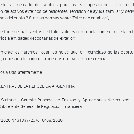
ceder al mercado de cambios para realizar operaciones correspond
n de activos externos de residentes, remisión de ayuda familiar y deri
inos del punto 3.8. de las normas sobre “Exterior y cambios”;
certar en el país ventas de títulos valores con liquidación en moneda ext
rlos a entidades depositarias del exterior.”
ormente les haremos llegar las hojas que, en reemplazo de las oport
s, corresponderá incorporar en las normas de la referencia.
os a Uds. atentamente.
CENTRAL DE LA REPÚBLICA ARGENTINA
 Stefanelli, Gerente Principal de Emisión y Aplicaciones Normativas -
Subgerente General de Regulación Financiera.
8/2020 N° 31337/20 v. 10/08/2020