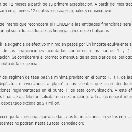
a de 12 meses a partir de su primera acreditación. A partir del mes tre
ará en al menos 12 cuotas mensuales, iguales y consecutivas.
de interés que reconocerá el FONDEP a las entidades financieras ser
anual sobre los saldos de las financiaciones desembolsadas.
ir la exigencia de efectivo mínimo en pesos por un importe equivalente a
 de las financiaciones acordadas conforme a los puntos 1. y 2.
ción. Se considerará el promedio mensual de saldos diarios del período
mputo de la exigencia.
ir del régimen de tasa pasiva mínima previsto en el punto 1.11.1. de l
Depósitos e inversiones a plazo” a los clientes que sean deudore
ciones reglamentadas en el punto 1. de esta comunicación. A este ef
s financieras deberán solicitar una declaración jurada a los depositant
al depositado exceda de $ 1 millón.
lecer que las personas que accedan a las financiaciones previstas en los 
cedentes no podrán, hasta su total cancelación: