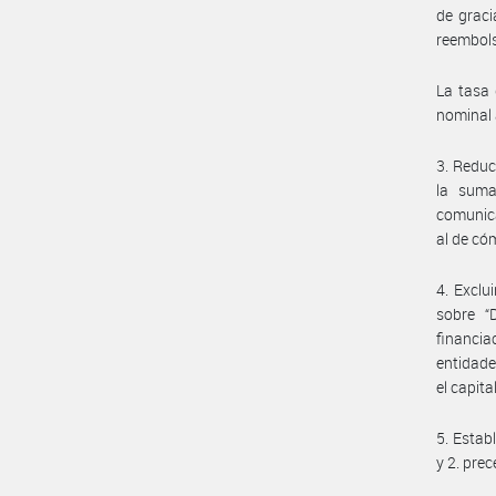
de graci
reembols
La tasa 
nominal 
3. Reduc
la suma
comunica
al de có
4. Exclu
sobre “
financia
entidade
el capit
5. Estab
y 2. pre