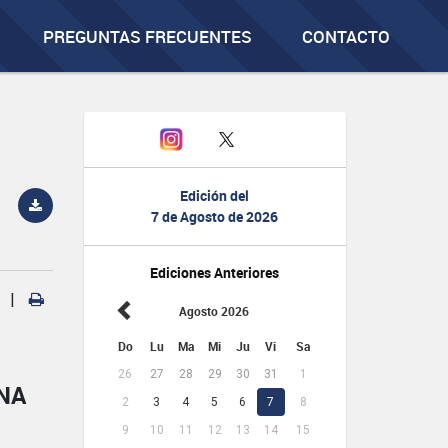
PREGUNTAS FRECUENTES
CONTACTO
Edición del
7 de Agosto de 2026
Ediciones Anteriores
|
Agosto 2026
Do
Lu
Ma
Mi
Ju
Vi
Sa
26
27
28
29
30
31
1
NA
2
3
4
5
6
7
8
9
10
11
12
13
14
15