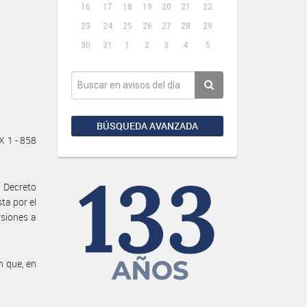
16
17
18
19
20
21
22
23
24
25
26
27
28
29
30
31
1
2
3
4
5
BÚSQUEDA AVANZADA
X 1 - 858
 Decreto
ta por el
rsiones a
n que, en