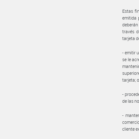
Estas fi
emitida 
deberán 
través d
tarjeta d
- emitir
se le acr
mantenim
superior
tarjeta; 
- proced
de las n
- manten
comercio
cliente e