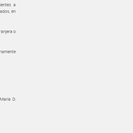
ientes a
vados, en
ranjera o
unamente
 María D.