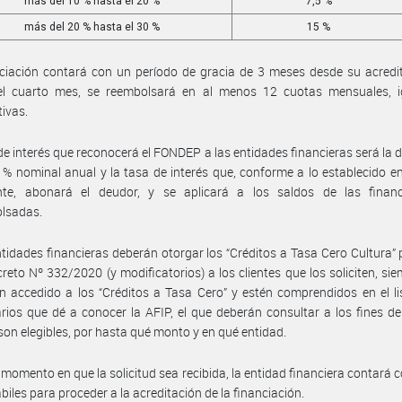
más del 10 % hasta el 20 %
7,5 %
más del 20 % hasta el 30 %
15 %
ciación contará con un período de gracia de 3 meses desde su acredi
del cuarto mes, se reembolsará en al menos 12 cuotas mensuales, i
ivas.
de interés que reconocerá el FONDEP a las entidades financieras será la d
 % nominal anual y la tasa de interés que, conforme a lo establecido en
nte, abonará el deudor, y se aplicará a los saldos de las financ
lsadas.
ntidades financieras deberán otorgar los “Créditos a Tasa Cero Cultura” 
creto Nº 332/2020 (y modificatorios) a los clientes que los soliciten, si
 accedido a los “Créditos a Tasa Cero” y estén comprendidos en el l
arios que dé a conocer la AFIP, el que deberán consultar a los fines de 
son elegibles, por hasta qué monto y en qué entidad.
 momento en que la solicitud sea recibida, la entidad financiera contará 
ábiles para proceder a la acreditación de la financiación.