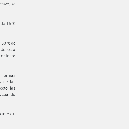
ceavo, se
á de 15 %
l 60 % de
 de esta
 anterior
as normas
s de las
ecto, las
es cuando
puntos 1.