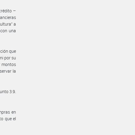
crédito –
nancieras
ultura” a
a con una
ación que
 ni por su
or montos
servar la
unto 3.9.
ompras en
to que el