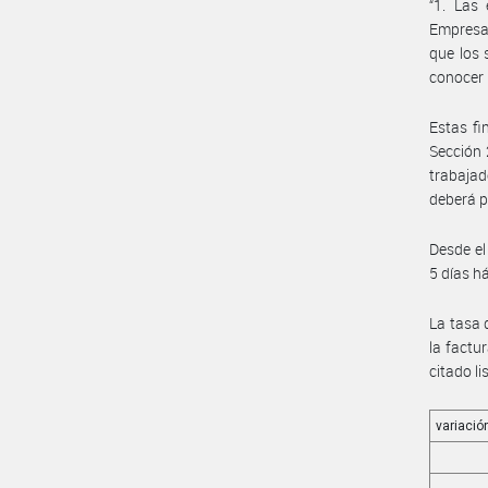
“1. Las
Empresas
que los 
conocer 
Estas fi
Sección 
trabajad
deberá p
Desde el
5 días h
La tasa 
la factu
citado li
variació