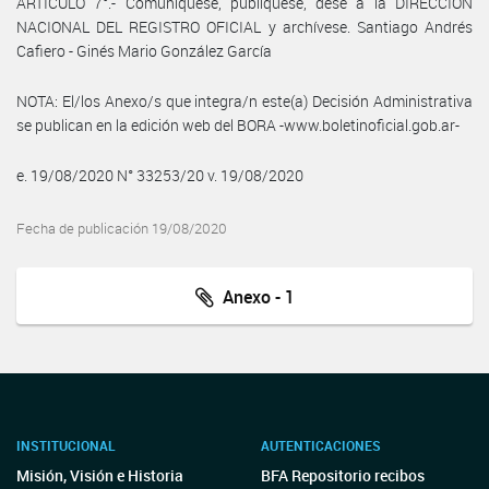
ARTÍCULO 7°.- Comuníquese, publíquese, dése a la DIRECCIÓN
NACIONAL DEL REGISTRO OFICIAL y archívese. Santiago Andrés
Cafiero - Ginés Mario González García
NOTA: El/los Anexo/s que integra/n este(a) Decisión Administrativa
se publican en la edición web del BORA -www.boletinoficial.gob.ar-
e. 19/08/2020 N° 33253/20 v. 19/08/2020
Fecha de publicación 19/08/2020
Anexo - 1
INSTITUCIONAL
AUTENTICACIONES
Misión, Visión e Historia
BFA Repositorio recibos