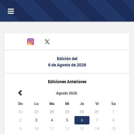
Toggle
navigation
Edición del
6 de Agosto de 2026
Ediciones Anteriores
Agosto 2026
Do
Lu
Ma
Mi
Ju
Vi
Sa
26
27
28
29
30
31
1
2
3
4
5
6
7
8
9
10
11
12
13
14
15