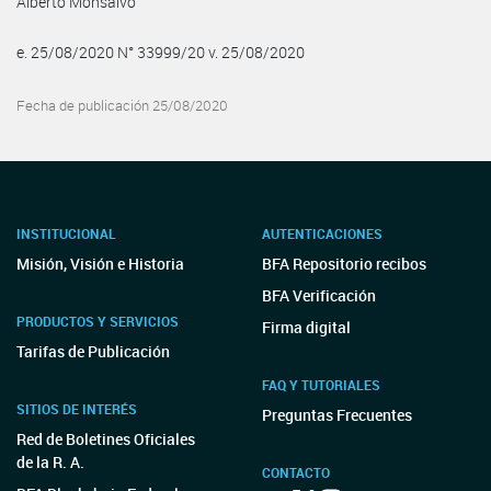
Alberto Monsalvo
e. 25/08/2020 N° 33999/20 v. 25/08/2020
Fecha de publicación 25/08/2020
INSTITUCIONAL
AUTENTICACIONES
Misión, Visión e Historia
BFA Repositorio recibos
BFA Verificación
PRODUCTOS Y SERVICIOS
Firma digital
Tarifas de Publicación
FAQ Y TUTORIALES
SITIOS DE INTERÉS
Preguntas Frecuentes
Red de Boletines Oficiales
de la R. A.
CONTACTO