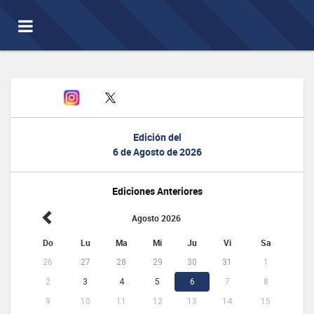
Toggle
navigation
Edición del
6 de Agosto de 2026
Ediciones Anteriores
Agosto 2026
Do
Lu
Ma
Mi
Ju
Vi
Sa
26
27
28
29
30
31
1
2
3
4
5
6
7
8
9
10
11
12
13
14
15