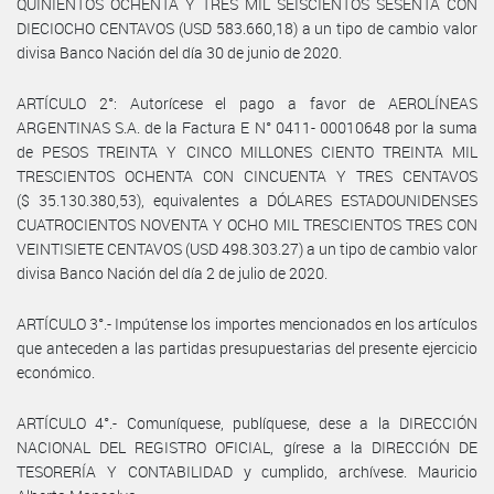
QUINIENTOS OCHENTA Y TRES MIL SEISCIENTOS SESENTA CON
DIECIOCHO CENTAVOS (USD 583.660,18) a un tipo de cambio valor
divisa Banco Nación del día 30 de junio de 2020.
ARTÍCULO 2°: Autorícese el pago a favor de AEROLÍNEAS
ARGENTINAS S.A. de la Factura E N° 0411- 00010648 por la suma
de PESOS TREINTA Y CINCO MILLONES CIENTO TREINTA MIL
TRESCIENTOS OCHENTA CON CINCUENTA Y TRES CENTAVOS
($ 35.130.380,53), equivalentes a DÓLARES ESTADOUNIDENSES
CUATROCIENTOS NOVENTA Y OCHO MIL TRESCIENTOS TRES CON
VEINTISIETE CENTAVOS (USD 498.303.27) a un tipo de cambio valor
divisa Banco Nación del día 2 de julio de 2020.
ARTÍCULO 3°.- Impútense los importes mencionados en los artículos
que anteceden a las partidas presupuestarias del presente ejercicio
económico.
ARTÍCULO 4°.- Comuníquese, publíquese, dese a la DIRECCIÓN
NACIONAL DEL REGISTRO OFICIAL, gírese a la DIRECCIÓN DE
TESORERÍA Y CONTABILIDAD y cumplido, archívese. Mauricio