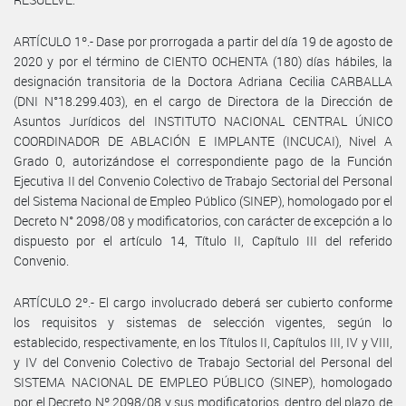
ARTÍCULO 1º.- Dase por prorrogada a partir del día 19 de agosto de
2020 y por el término de CIENTO OCHENTA (180) días hábiles, la
designación transitoria de la Doctora Adriana Cecilia CARBALLA
(DNI N°18.299.403), en el cargo de Directora de la Dirección de
Asuntos Jurídicos del INSTITUTO NACIONAL CENTRAL ÚNICO
COORDINADOR DE ABLACIÓN E IMPLANTE (INCUCAI), Nivel A
Grado 0, autorizándose el correspondiente pago de la Función
Ejecutiva II del Convenio Colectivo de Trabajo Sectorial del Personal
del Sistema Nacional de Empleo Público (SINEP), homologado por el
Decreto N° 2098/08 y modificatorios, con carácter de excepción a lo
dispuesto por el artículo 14, Título II, Capítulo III del referido
Convenio.
ARTÍCULO 2º.- El cargo involucrado deberá ser cubierto conforme
los requisitos y sistemas de selección vigentes, según lo
establecido, respectivamente, en los Títulos II, Capítulos III, IV y VIII,
y IV del Convenio Colectivo de Trabajo Sectorial del Personal del
SISTEMA NACIONAL DE EMPLEO PÚBLICO (SINEP), homologado
por el Decreto Nº 2098/08 y sus modificatorios, dentro del plazo de