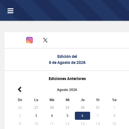
Toggle
navigation
Edición del
6 de Agosto de 2026
Ediciones Anteriores
Agosto 2026
Do
Lu
Ma
Mi
Ju
Vi
Sa
26
27
28
29
30
31
1
2
3
4
5
6
7
8
9
10
11
12
13
14
15