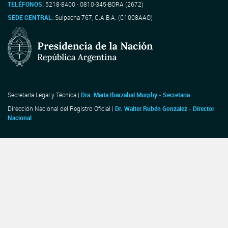
TELÉFONOS:
5218-8400 - 0810-345-BORA (2672)
SEDE CENTRAL:
Suipacha 767, C.A.B.A. (C1008AAO)
Secretaría Legal y Técnica |
Dra. María Ibarzabal Murphy - Secretaria
Dirección Nacional del Registro Oficial |
Dr. Walter Rubén Gonzalez - Director
Nacional