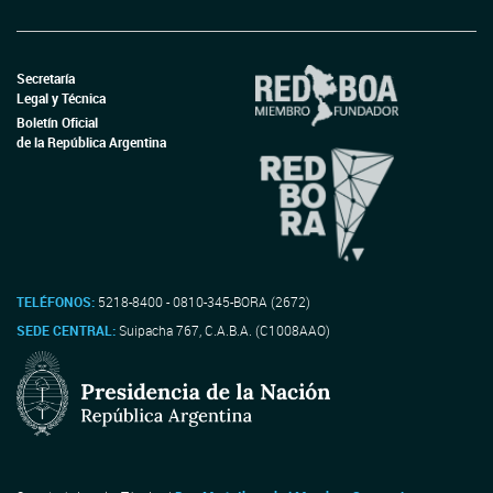
Secretaría
Legal y Técnica
Boletín Oficial
de la República Argentina
TELÉFONOS:
5218-8400 - 0810-345-BORA (2672)
SEDE CENTRAL:
Suipacha 767, C.A.B.A. (C1008AAO)