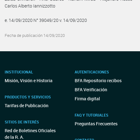
Carlos Alberto Iannizzotto
e. 14/09/2020 N° 39049/20 v. 14/09/2020
Fecha de publicación 14/09/2020
INSTITUCIONAL
AUTENTICACIONES
Misión, Visión e Historia
BFA Repositorio recibos
BFA Verificación
PRODUCTOS Y SERVICIOS
Firma digital
Tarifas de Publicación
FAQ Y TUTORIALES
SITIOS DE INTERÉS
Preguntas Frecuentes
Red de Boletines Oficiales
de la R. A.