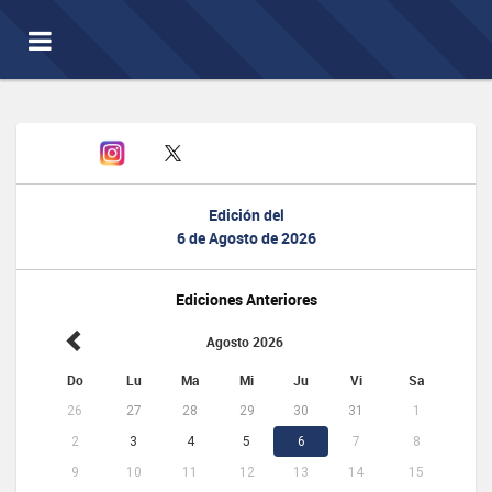
Toggle
navigation
Edición del
6 de Agosto de 2026
Ediciones Anteriores
Agosto 2026
Do
Lu
Ma
Mi
Ju
Vi
Sa
26
27
28
29
30
31
1
2
3
4
5
6
7
8
9
10
11
12
13
14
15