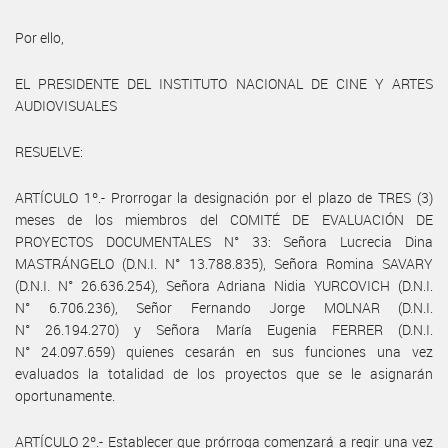
Por ello,
EL PRESIDENTE DEL INSTITUTO NACIONAL DE CINE Y ARTES
AUDIOVISUALES
RESUELVE:
ARTÍCULO 1º.- Prorrogar la designación por el plazo de TRES (3)
meses de los miembros del COMITÉ DE EVALUACIÓN DE
PROYECTOS DOCUMENTALES N° 33: Señora Lucrecia Dina
MASTRÁNGELO (D.N.I. N° 13.788.835), Señora Romina SAVARY
(D.N.I. N° 26.636.254), Señora Adriana Nidia YURCOVICH (D.N.I.
N° 6.706.236), Señor Fernando Jorge MOLNAR (D.N.I.
N° 26.194.270) y Señora María Eugenia FERRER (D.N.I.
N° 24.097.659) quienes cesarán en sus funciones una vez
evaluados la totalidad de los proyectos que se le asignarán
oportunamente.
ARTÍCULO 2º.- Establecer que prórroga comenzará a regir una vez