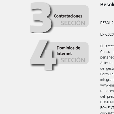
Resol
RESOL-
EX-202
El Dire
Censo p
pertene
Artículo
de gesti
Formul
integran
www.ena
radioses
del pre
COMUNIT
FOMENTO
dispuest