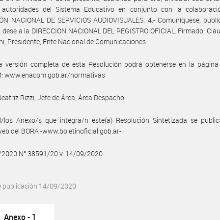
 autoridades del Sistema Educativo en conjunto con la colaboraci
ÓN NACIONAL DE SERVICIOS AUDIOVISUALES. 4.- Comuníquese, publí
, dese a la DIRECCION NACIONAL DEL REGISTRO OFICIAL. Firmado: Claud
i, Presidente, Ente Nacional de Comunicaciones.
a versión completa de esta Resolución podrá obtenerse en la págin
 www.enacom.gob.ar/normativas
Beatriz Rizzi, Jefe de Área, Área Despacho.
/los Anexo/s que integra/n este(a) Resolución Sintetizada se public
web del BORA -www.boletinoficial.gob.ar-
9/2020 N° 38591/20 v. 14/09/2020
e publicación 14/09/2020
Anexo - 1