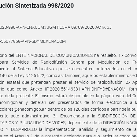
ución Sintetizada 998/2020
2020-998-APN-ENACOM#JGM FECHA 09/09/2020 ACTA 63
0-56077959-APN-SDYME#ENACOM
ctorio del ENTE NACIONAL DE COMUNICACIONES ha resuelto: 1.- Convo
ara Servicios de Radiodifusión Sonora por Modulación de Fr
ciente al Sistema Educativo que se encuentren autorizados en el m
 149 de la Ley N° 26.522, como así también, aquellos establecimientos e
ón estatal que pretendan prestar el servicio de radiodifusión. 2.- A
ario que como Anexo IF-2020-56146381-APN-DNFYD#ENACOM, form
te de la presente. El mismo estará disponible en la página web del 
com.gob.ar y deberán ser presentados de forma electrónica a la
colares@enacom.gob.ar, dentro de los 120 días corridos a partir de la pu
sente acto administrativo. 3.- Encomendar a la SUBDIRECCIÓN D
ARIOS Y PLURALIDAD DE VOCES, dependiente de la DIRECCIÓN NAC
 Y DESARROLLO la implementación, análisis y seguimiento de l
a en el Artículo 1 de la presente, debiendo para ello, articular coordi