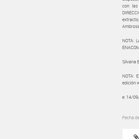
con las
DIRECCI
extracto
Ambrosin
NOTA: L
ENACOM:
Silvana 
NOTA: El
edición 
e. 14/0
Fecha d