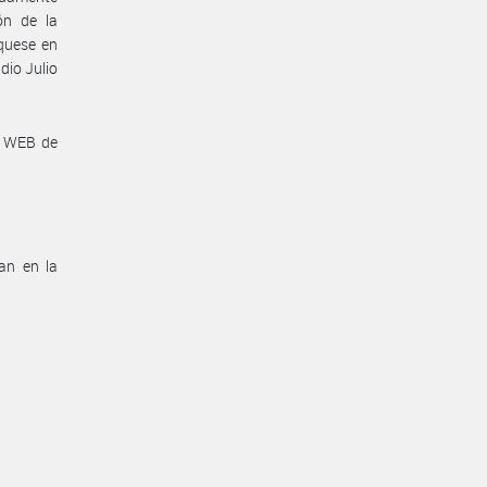
ón de la
quese en
io Julio
a WEB de
an en la