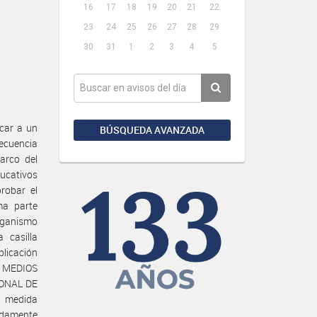
16
17
18
19
20
21
22
23
24
25
26
27
28
29
30
31
1
2
3
4
5
car a un
BÚSQUEDA AVANZADA
ecuencia
arco del
ducativos
probar el
a parte
Organismo
 casilla
blicación
E MEDIOS
IONAL DE
a medida
nadamente