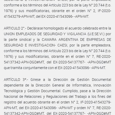
conforme a los términos del Artículo 223 bis de la Ley N° 20.744 (t.o.
1976) y sus modificatorias, obrante en el orden N° 2, IF-2020-
41543279-APN-MT, del EX-2020-41543096- -APN-MT.
ARTICULO 2°.- Declárase homologado el acuerdo celebrado entre la
UNION EMPLEADOS DE SEGURIDAD Y VIGILANCIA (U.E.SE.VI.) por
la parte sindical y la CAMARA ARGENTINA DE EMPRESAS DE
SEGURIDAD E INVESTIGACION- CAESI, por la parte empleadora,
conforme a los términos del Artículo 223 bis de la Ley N° 20.744 (t.o.
1976) y sus modificatorias, obrante en el orden N° 7, RE-2020-
54137342-APN-DGD#MT, del EX-2020-54137767- -APN-DGD#MT
que tramita conjuntamente con el EX-2020-41543096- -APN-MT.
ARTÍCULO 3º.- Gírese a la Dirección de Gestión Documental
dependiente de la Dirección General de Informática, Innovación
Tecnológica y Gestión Documental. Cumplido, pase a la Dirección
Nacional de Relaciones y Regulaciones del Trabajo a los fines del
registro del acuerdo obrante en el orden N° 2, IF-2020-41543279-
APN-MT, del EX-2020-41543096- -APN-MT y orden N° 7, RE-2020-
54137342-APN-DGD#MT, del EX-2020-54137767- -APN-DGD#MT