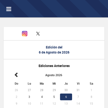
Toggle
navigation
Edición del
6 de Agosto de 2026
Ediciones Anteriores
Agosto 2026
Do
Lu
Ma
Mi
Ju
Vi
Sa
26
27
28
29
30
31
1
2
3
4
5
6
7
8
9
10
11
12
13
14
15