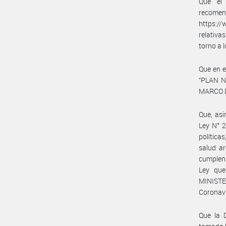
Que el 
recom
https://
relativa
torno a 
Que en e
“PLAN 
MARCO 
Que, asi
Ley N° 2
política
salud ar
cumplen 
Ley que
MINISTE
Coronav
Que la