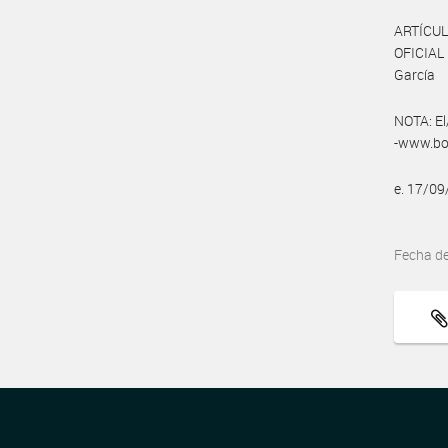
ARTÍCUL
OFICIAL
García
NOTA: El
-www.bol
e. 17/0
Fecha d