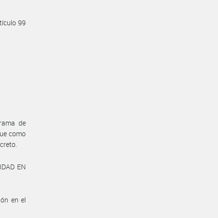
tículo 99
grama de
que como
creto.
LIDAD EN
ión en el