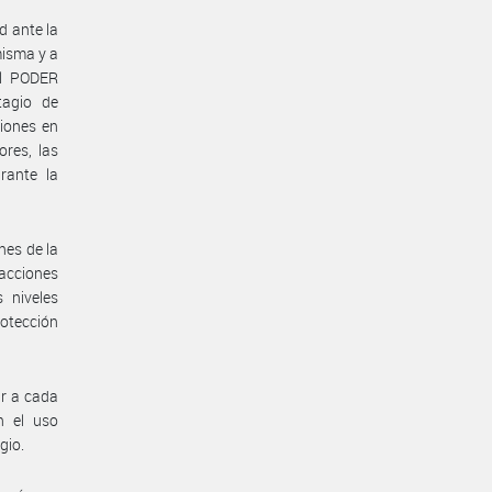
d ante la
misma y a
el PODER
tagio de
iones en
ores, las
rante la
nes de la
acciones
s niveles
rotección
ar a cada
n el uso
gio.