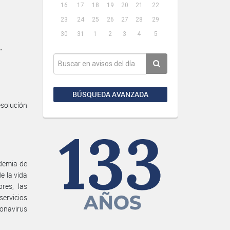
16
17
18
19
20
21
22
23
24
25
26
27
28
29
30
31
1
2
3
4
5
.
BÚSQUEDA AVANZADA
solución
ndemia de
e la vida
res, las
ervicios
onavirus