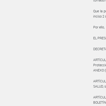
tomado l
Que la p
inciso 
Por ello,
EL PRES
DECRET
ARTÍCUL
Protecci
ANEXO (
ARTÍCUL
SALUD, s
ARTÍCULO
BOLETÍN