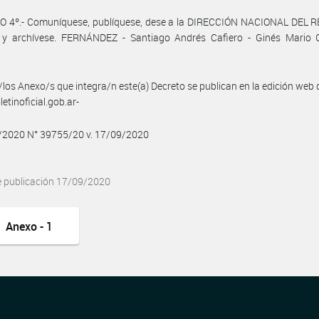
O 4º.- Comuníquese, publíquese, dese a la DIRECCIÓN NACIONAL DEL 
 y archívese. FERNÁNDEZ - Santiago Andrés Cafiero - Ginés Mario 
/los Anexo/s que integra/n este(a) Decreto se publican en la edición web
etinoficial.gob.ar-
9/2020 N° 39755/20 v. 17/09/2020
e publicación 17/09/2020
Anexo - 1