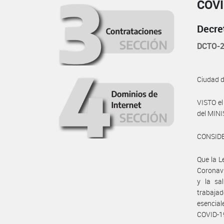
COVI
Decre
DCTO-2
Ciudad 
VISTO el
del MINI
CONSID
Que la L
Coronavi
y la sa
trabaja
esencia
COVID-1