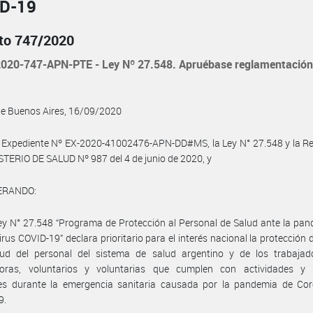
D-19
to 747/2020
020-747-APN-PTE - Ley Nº 27.548. Apruébase reglamentación
de Buenos Aires, 16/09/2020
 Expediente Nº EX-2020-41002476-APN-DD#MS, la Ley N° 27.548 y la Re
STERIO DE SALUD Nº 987 del 4 de junio de 2020, y
ERANDO:
ey N° 27.548 “Programa de Protección al Personal de Salud ante la pa
rus COVID-19” declara prioritario para el interés nacional la protección d
lud del personal del sistema de salud argentino y de los trabajado
doras, voluntarios y voluntarias que cumplen con actividades y s
les durante la emergencia sanitaria causada por la pandemia de Cor
9.