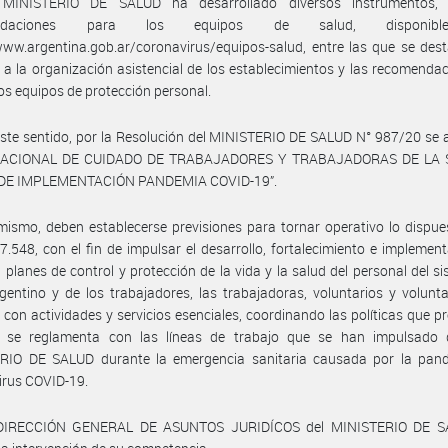
MINISTERIO DE SALUD ha desarrollado diversos instrumentos,
endaciones para los equipos de salud, disponib
www.argentina.gob.ar/coronavirus/equipos-salud, entre las que se des
s a la organización asistencial de los establecimientos y las recomenda
los equipos de protección personal.
ste sentido, por la Resolución del MINISTERIO DE SALUD N° 987/20 se 
NACIONAL DE CUIDADO DE TRABAJADORES Y TRABAJADORAS DE LA 
DE IMPLEMENTACIÓN PANDEMIA COVID-19”.
mismo, deben establecerse previsiones para tornar operativo lo dispue
7.548, con el fin de impulsar el desarrollo, fortalecimiento e implemen
s, planes de control y protección de la vida y la salud del personal del s
gentino y de los trabajadores, las trabajadoras, voluntarios y volunt
con actividades y servicios esenciales, coordinando las políticas que p
 se reglamenta con las líneas de trabajo que se han impulsado 
RIO DE SALUD durante la emergencia sanitaria causada por la pan
irus COVID-19.
 DIRECCIÓN GENERAL DE ASUNTOS JURIDÍCOS del MINISTERIO DE S