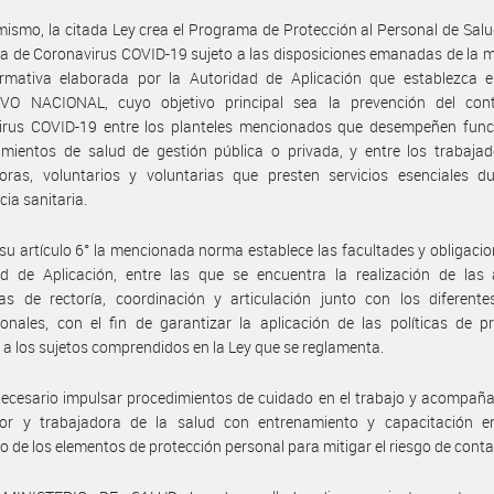
mismo, la citada Ley crea el Programa de Protección al Personal de Salu
 de Coronavirus COVID-19 sujeto a las disposiciones emanadas de la 
rmativa elaborada por la Autoridad de Aplicación que establezca 
VO NACIONAL, cuyo objetivo principal sea la prevención del con
irus COVID-19 entre los planteles mencionados que desempeñen func
imientos de salud de gestión pública o privada, y entre los trabajad
oras, voluntarios y voluntarias que presten servicios esenciales du
ia sanitaria.
su artículo 6° la mencionada norma establece las facultades y obligacio
ad de Aplicación, entre las que se encuentra la realización de las 
as de rectoría, coordinación y articulación junto con los diferente
cionales, con el fin de garantizar la aplicación de las políticas de p
 a los sujetos comprendidos en la Ley que se reglamenta.
ecesario impulsar procedimientos de cuidado en el trabajo y acompañ
dor y trabajadora de la salud con entrenamiento y capacitación e
 de los elementos de protección personal para mitigar el riesgo de conta