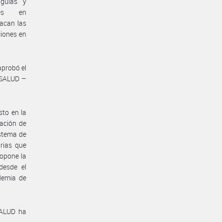
 guías y
les en
tacan las
ciones en
aprobó el
SALUD –
sto en la
tación de
istema de
arias que
ropone la
desde el
demia de
ALUD ha