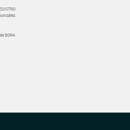
REGISTRO
González
 del BORA