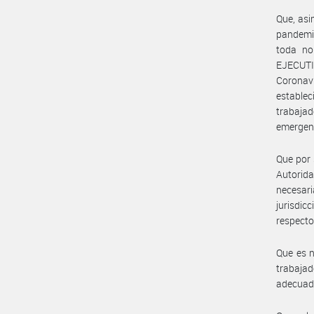
Que, asi
pandemia
toda no
EJECUTI
Coronav
establec
trabajad
emergenc
Que por 
Autorid
necesari
jurisdic
respecto
Que es n
trabaja
adecuado