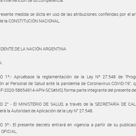
a intervención de su competencia.
resente medida se dicta en uso de las atribuciones conferidas por el ar
2 de la CONSTITUCIÓN NACIONAL.
IDENTE DE LA NACIÓN ARGENTINA
A:
O 1º.- Apruébase la reglamentación de la Ley Nº 27.548 de “Pro
ón al Personal de Salud ante la pandemia de Coronavirus COVID-19”, 
IF-2020-58654914-APN-SCS#MS) forma parte integrante del presente de
O 2° - El MINISTERIO DE SALUD, a través de la SECRETARÍA DE CA
erá la Autoridad de Aplicación de la Ley N° 27.548.
 3º.- El presente decreto entrará en vigencia a partir de su publicac
 OFICIAL.