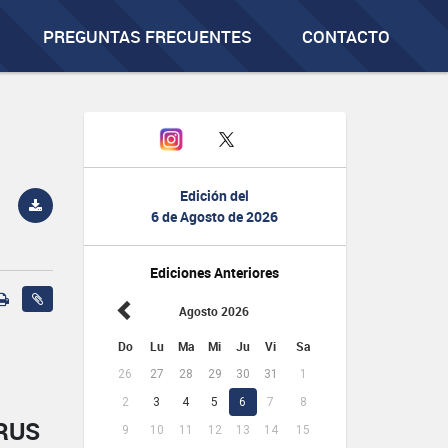
PREGUNTAS FRECUENTES
CONTACTO
Edición del
6 de Agosto de 2026
Ediciones Anteriores
Agosto 2026
Do
Lu
Ma
Mi
Ju
Vi
Sa
26
27
28
29
30
31
1
2
3
4
5
6
7
8
RUS
9
10
11
12
13
14
15