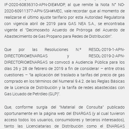
IF-2020-60836310-APN-DIE#MDP, al que remite la Nota N° NO-
2020-60911377-APN-SSH#MEC, vale recordar que al momento de
realizarse el último ajuste tarifario por esta Autoridad Regulatoria
con vigencia abril de 2019 para GAS NEA S.A., se encontraba
vigente el “Decimosexto Acuerdo de Prórroga del Acuerdo de
Abastecimiento de Gas Propano para Redes de Distribución”.
Que por las Resoluciones N.º RESOL-2019-1-APN-
DIRECTORIO#ENARGAS y RESOL-2019-2-APN-
DIRECTORIO#ENARGAS se convocó a Audiencia Pública para los
días 26 y 28 de febrero de 2019 a fin de considerar – entre otras
cuestiones – “la aplicación del traslado a tarifas del precio de gas
comprado en los términos del Numeral 9.4.2. de las Reglas Básicas
de la Licencia de Distribución y la tarifa de redes abastecidas con
Gas Licuado de Petróleo (GLP)”.
Que, conforme surgía del “Material de Consulta” publicado
oportunamente en la página web del ENARGAS (y al cual tuvieron
acceso todos los usuarios, consumidores y terceros interesados),
tanto las Licenciatarias de Distribución como el ENARGAS