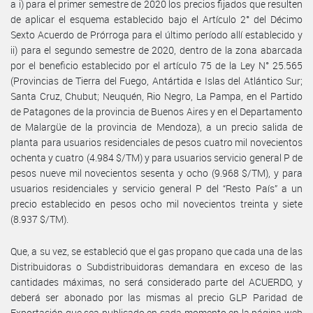
a i) para el primer semestre de 2020 los precios fijados que resulten
de aplicar el esquema establecido bajo el Artículo 2° del Décimo
Sexto Acuerdo de Prórroga para el último período allí establecido y
ii) para el segundo semestre de 2020, dentro de la zona abarcada
por el beneficio establecido por el artículo 75 de la Ley N° 25.565
(Provincias de Tierra del Fuego, Antártida e Islas del Atlántico Sur;
Santa Cruz, Chubut; Neuquén, Rio Negro, La Pampa, en el Partido
de Patagones de la provincia de Buenos Aires y en el Departamento
de Malargüe de la provincia de Mendoza), a un precio salida de
planta para usuarios residenciales de pesos cuatro mil novecientos
ochenta y cuatro (4.984 $/TM) y para usuarios servicio general P de
pesos nueve mil novecientos sesenta y ocho (9.968 $/TM), y para
usuarios residenciales y servicio general P del “Resto País” a un
precio establecido en pesos ocho mil novecientos treinta y siete
(8.937 $/TM).
Que, a su vez, se estableció que el gas propano que cada una de las
Distribuidoras o Subdistribuidoras demandara en exceso de las
cantidades máximas, no será considerado parte del ACUERDO, y
deberá ser abonado por las mismas al precio GLP Paridad de
Exportación que sea publicado en cada momento en la página web