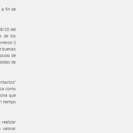
 a fin de
08/20 del
o de los
Anexos I)
de buenas
tocolo de
edidas de
ontactos”
fica como
sona que
n tiempo
 realizar
 valorar