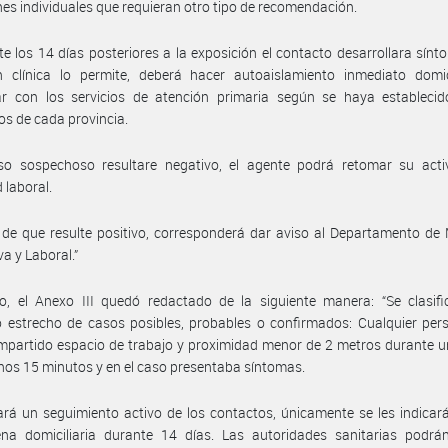
nes individuales que requieran otro tipo de recomendación.
te los 14 días posteriores a la exposición el contacto desarrollara sínt
n clínica lo permite, deberá hacer autoaislamiento inmediato domici
ar con los servicios de atención primaria según se haya establecid
os de cada provincia.
aso sospechoso resultare negativo, el agente podrá retomar su acti
 laboral.
de que resulte positivo, corresponderá dar aviso al Departamento de
va y Laboral.”
o, el Anexo III quedó redactado de la siguiente manera: “Se clasif
 estrecho de casos posibles, probables o confirmados: Cualquier per
partido espacio de trabajo y proximidad menor de 2 metros durante u
nos 15 minutos y en el caso presentaba síntomas.
rá un seguimiento activo de los contactos, únicamente se les indicará
ena domiciliaria durante 14 días. Las autoridades sanitarias podrán