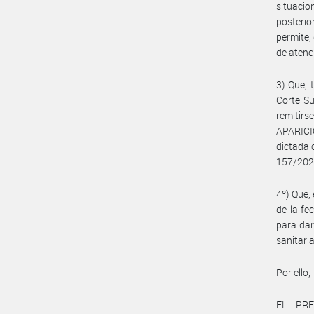
situacio
posterio
permite,
de atenc
3) Que, 
Corte Su
remitirs
APARIC
dictada 
157/202
4º) Que,
de la fe
para dar
sanitari
Por ello,
EL PRE