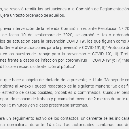
, se resolvió remitir las actuaciones a la Comisión de Reglamentación
ujera un texto ordenado de aquéllos.
 previa intervención de la referida Comisión, mediante Resolución Nº 2
o, de fecha 10 de septiembre de 2020, se aprobó el texto ordenad
los de actuación para la prevención COVID 19”, los que figuran como 
lo General de actuaciones para la prevención- COVID 19”; II) “Protocolo 
s en los puestos de trabajo para la prevención – COVID 19”; III) “Pro
nes frente a casos de infección por coronavirus – COVID-19” y; IV) “M
d física en espacios de atención al público”.
lo que hace al objeto del dictado de la presente, el título “Manejo de c
ndiente al Anexo I quedó redactado de la siguiente manera: “Se clasi
 estrecho de casos posibles, probables o confirmados: Cualquier per
partido espacio de trabajo y proximidad menor de 2 metros durante u
nos 15 minutos y en el caso presentaba síntomas.
rá un seguimiento activo de los contactos, únicamente se les indicará
ena domiciliaria durante 14 días. Las autoridades sanitarias podrán