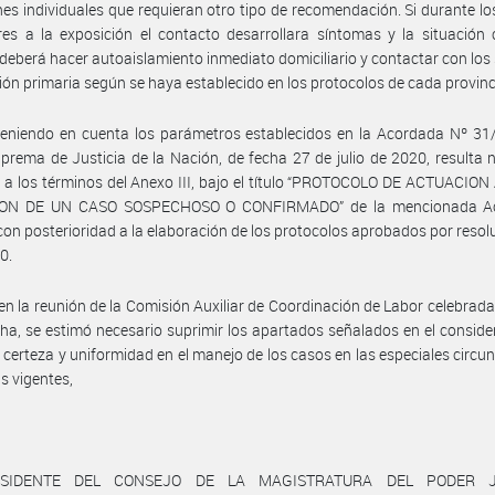
nes individuales que requieran otro tipo de recomendación. Si durante lo
res a la exposición el contacto desarrollara síntomas y la situación c
 deberá hacer autoaislamiento inmediato domiciliario y contactar con los 
ión primaria según se haya establecido en los protocolos de cada provinc
teniendo en cuenta los parámetros establecidos en la Acordada Nº 31
prema de Justicia de la Nación, de fecha 27 de julio de 2020, resulta 
e a los términos del Anexo III, bajo el título “PROTOCOLO DE ACTUACIO
ION DE UN CASO SOSPECHOSO O CONFIRMADO” de la mencionada Ac
con posterioridad a la elaboración de los protocolos aprobados por reso
0.
 en la reunión de la Comisión Auxiliar de Coordinación de Labor celebrada 
cha, se estimó necesario suprimir los apartados señalados en el consid
 certeza y uniformidad en el manejo de los casos en las especiales circu
as vigentes,
SIDENTE DEL CONSEJO DE LA MAGISTRATURA DEL PODER J