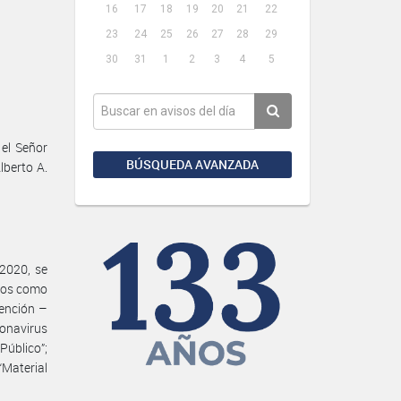
16
17
18
19
20
21
22
23
24
25
26
27
28
29
30
31
1
2
3
4
5
 el Señor
BÚSQUEDA AVANZADA
lberto A.
2020, se
ados como
vención –
ronavirus
Público”;
Material