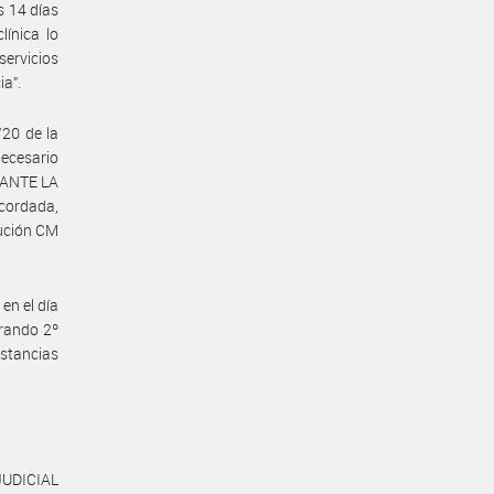
s 14 días
línica lo
servicios
ia”.
/20 de la
necesario
N ANTE LA
ordada,
lución CM
en el día
erando 2º
nstancias
UDICIAL