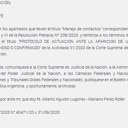
ACIÓN,
E:
r los apartados que llevan el título “Manejo de contactos” correspondien
 y III de la Resolución Plenaria Nº 208/2020, y remitirse a los términos 
ajo el título “PROTOCOLO DE ACTUACION ANTE LA APARICION DE 
OSO O CONFIRMADO” de la Acordada 31/2020 de la Corte Suprema de 
ción.
se, comuníquese a la Corte Suprema de Justicia de la Nación, a la Admin
 del Poder Judicial de la Nación, a las Cámaras Federales y Nacio
nes y Tribunales Orales Federales y Nacionales, publíquese en el Boletín O
lica Argentina, y oportunamente, archívese.
por ante mí, que doy fe. Alberto Agustín Lugones - Mariano Perez Roller
9/2020 N° 40471/20 v. 21/09/2020