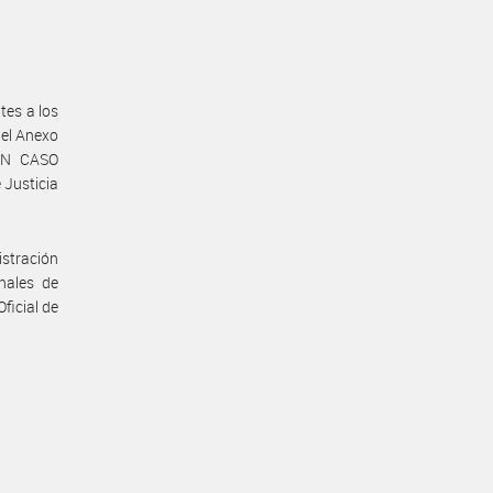
tes a los
del Anexo
UN CASO
Justicia
istración
nales de
ficial de