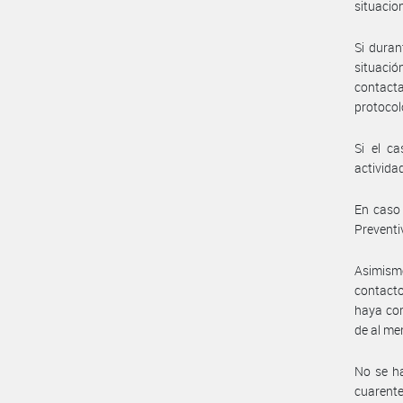
situacio
Si duran
situació
contact
protocol
Si el c
actividad
En caso 
Preventi
Asimism
contacto
haya com
de al me
No se ha
cuarent