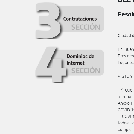
Resol
Ciudad 
En Bueno
Presiden
Lugones,
VISTO Y
1º) Que,
aprobaro
Anexo I-
COVID 19
– COVID 
todos e
compleme