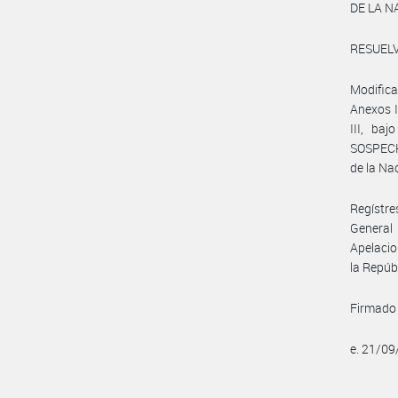
DE LA N
RESUELV
Modifica
Anexos I
III, b
SOSPECH
de la Na
Regístre
General
Apelacio
la Repúb
Firmado 
e. 21/0