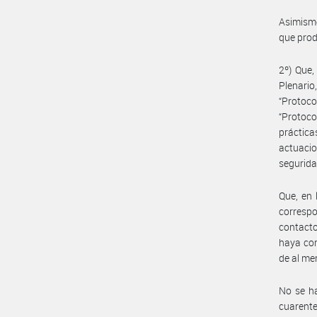
Asimismo
que prod
2º) Que,
Plenari
“Protoco
“Protoco
práctica
actuacio
segurida
Que, en 
correspo
contacto
haya com
de al me
No se ha
cuarent