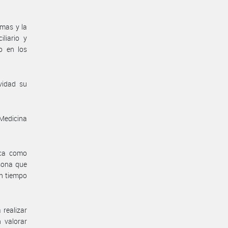
omas y la
liario y
o en los
vidad su
 Medicina
ica como
sona que
n tiempo
 realizar
 valorar