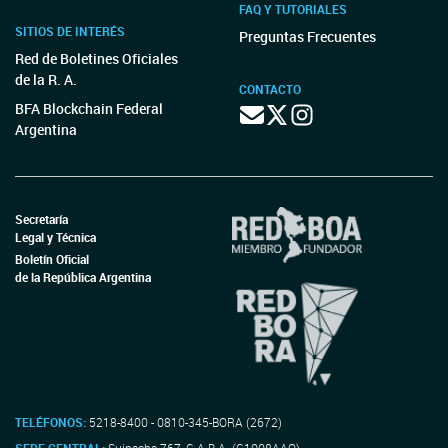
FAQ Y TUTORIALES
SITIOS DE INTERÉS
Preguntas Frecuentes
Red de Boletines Oficiales
de la R. A.
CONTACTO
BFA Blockchain Federal
Argentina
Secretaría
Legal y Técnica
Boletín Oficial
de la República Argentina
TELÉFONOS:
5218-8400 - 0810-345-BORA (2672)
SEDE CENTRAL:
Suipacha 767, C.A.B.A. (C1008AAO)