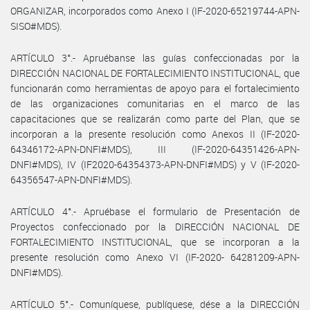
ORGANIZAR, incorporados como Anexo I (IF-2020-65219744-APN-
SISO#MDS).
ARTÍCULO 3°.- Apruébanse las guías confeccionadas por la
DIRECCIÓN NACIONAL DE FORTALECIMIENTO INSTITUCIONAL, que
funcionarán como herramientas de apoyo para el fortalecimiento
de las organizaciones comunitarias en el marco de las
capacitaciones que se realizarán como parte del Plan, que se
incorporan a la presente resolución como Anexos II (IF-2020-
64346172-APN-DNFI#MDS), III (IF-2020-64351426-APN-
DNFI#MDS), IV (IF2020-64354373-APN-DNFI#MDS) y V (IF-2020-
64356547-APN-DNFI#MDS).
ARTÍCULO 4°.- Apruébase el formulario de Presentación de
Proyectos confeccionado por la DIRECCIÓN NACIONAL DE
FORTALECIMIENTO INSTITUCIONAL, que se incorporan a la
presente resolución como Anexo VI (IF-2020- 64281209-APN-
DNFI#MDS).
ARTÍCULO 5°.- Comuníquese, publíquese, dése a la DIRECCIÓN