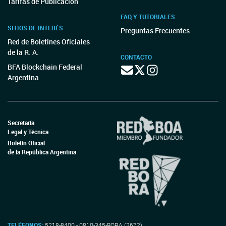
Tarifas de Publicación
FAQ Y TUTORIALES
SITIOS DE INTERÉS
Preguntas Frecuentes
Red de Boletines Oficiales
de la R. A.
CONTACTO
BFA Blockchain Federal
Argentina
Secretaría
Legal y Técnica
Boletín Oficial
de la República Argentina
TELÉFONOS:
5218-8400 - 0810-345-BORA (2672)