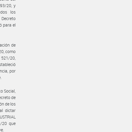
493/20, y
odos los
 Decreto
 para el
ación de
/20, como
° 521/20,
tableció
ncia, por
.
o Social,
ecreto de
ón de los
l dictar
DUSTRIAL
9/20 que
ve.