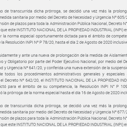
o de transcurrida dicha prórroga, se decidió una vez más la prolong
medida sanitaria por medio del Decreto de Necesidad y Urgencia Nº 605
nsión de plazos para toda la Administración Pública Nacional, Decreto N
ue que este INSTITUTO NACIONAL DE LA PROPIEDAD INDUSTRIAL (INPI) es
r la norma especial oportunamente dictada para el ámbito de compete
 la Resolución INPI Nº P 78/20, hasta el día 2 de Agosto de 2020 inclusiv
idamente y ante una nueva de prolongación de la medida de Aislamient
vo y Obligatorio por parte del Poder Ejecutivo Nacional, por medio del D
d y Urgencia Nº 641/20, y conferida una nueva extensión de la suspensi
e todos los procedimientos administrativos generales y especiales a
 el Decreto Nº 642/20, el INSTITUTO NACIONAL DE LA PROPIEDAD IN
 dictó para el ámbito de su competencia, la Resolución INPI N° P 10
ió la prórroga de la norma especial hasta el día 16 de Agosto de 2020 incl
o de transcurrida dicha prórroga, se decidió una vez más la prolong
medida sanitaria por medio del Decreto de Necesidad y Urgencia Nº 677
nsión de plazos para toda la Administración Pública Nacional, Decreto N
ue que este INSTITUTO NACIONAL DE LA PROPIEDAD INDUSTRIAL (INPI) es