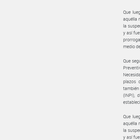
Que lueg
aquélla 
la suspe
y así f
prorroga
medio de
Que segu
Preventi
Necesida
plazos d
también
(INPI),
establec
Que lueg
aquélla 
la suspe
y así f