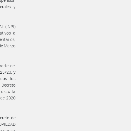
uspensión
erales y
L (INPI)
ativos a
entarios,
 de Marzo
parte del
325/20, y
odos los
 Decreto
dictó la
l de 2020
creto de
OPIEDAD
a para el