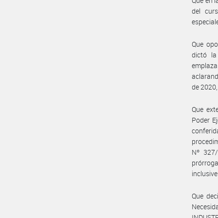
Que en l
del cur
especial
Que opo
dictó l
emplazam
aclarand
de 2020,
Que exte
Poder Ej
conferi
procedi
Nº 327/
prórroga
inclusive
Que deci
Necesi
INDUSTRI