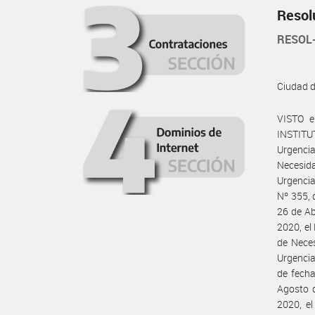
Resol
RESOL
Ciudad 
VISTO e
INSTITU
Urgenci
Necesida
Urgenci
Nº 355, 
26 de Ab
2020, el
de Neces
Urgencia
de fecha
Agosto 
2020, e