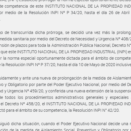
de competencia de este INSTITUTO NACIONAL DE LA PROPIEDAD IN
por medio de la Resolución INPI Nº P 34/20, hasta el día 26 de Abri
.
o de transcurrida dicha prórroga, se decidió una vez más la prolong
medida sanitaria por medio del Decreto de Necesidad y Urgencia Nº 408
nsión de plazos para toda la Administración Pública Nacional, Decreto N
ue que este INSTITUTO NACIONAL DE LA PROPIEDAD INDUSTRIAL (INPI) es
r la norma especial oportunamente dictada para el ámbito de compete
 la Resolución INPI Nº P 37/20, hasta el día 10 de Mayo de 2020 inclusive
idamente y ante una nueva de prolongación de la medida de Aislamient
vo y Obligatorio por parte del Poder Ejecutivo Nacional, por medio del D
d y Urgencia Nº 459/20, y conferida una nueva extensión de la suspensi
e todos los procedimientos administrativos generales y especiales a
 el Decreto Nº 458/20, el INSTITUTO NACIONAL DE LA PROPIEDAD IN
dictó para el ámbito de su competencia, la Resolución INPI N° 42/20.
iguió dicha situación, cuando el Poder Ejecutivo Nacional decide una
ción de la medida de Aislamiento Social, Preventivo y Obligatorio por 