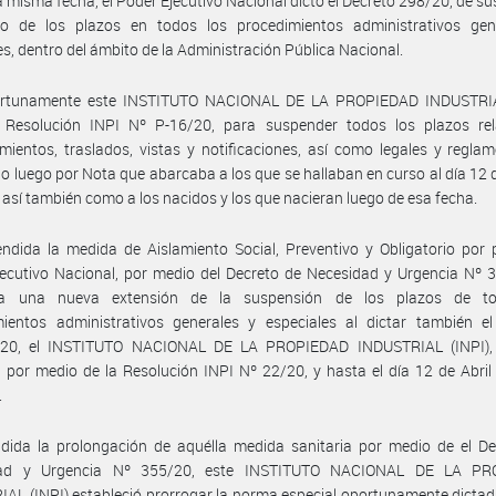
a misma fecha, el Poder Ejecutivo Nacional dictó el Decreto 298/20, de s
so de los plazos en todos los procedimientos administrativos gen
es, dentro del ámbito de la Administración Pública Nacional.
rtunamente este INSTITUTO NACIONAL DE LA PROPIEDAD INDUSTRIA
a Resolución INPI Nº P-16/20, para suspender todos los plazos rel
ientos, traslados, vistas y notificaciones, así como legales y reglam
o luego por Nota que abarcaba a los que se hallaban en curso al día 12
 así también como a los nacidos y los que nacieran luego de esa fecha.
ndida la medida de Aislamiento Social, Preventivo y Obligatorio por 
ecutivo Nacional, por medio del Decreto de Necesidad y Urgencia Nº 
da una nueva extensión de la suspensión de los plazos de t
mientos administrativos generales y especiales al dictar también el
20, el INSTITUTO NACIONAL DE LA PROPIEDAD INDUSTRIAL (INPI), 
 por medio de la Resolución INPI Nº 22/20, y hasta el día 12 de Abri
.
dida la prolongación de aquélla medida sanitaria por medio de el De
dad y Urgencia Nº 355/20, este INSTITUTO NACIONAL DE LA PR
AL (INPI) estableció prorrogar la norma especial oportunamente dictad