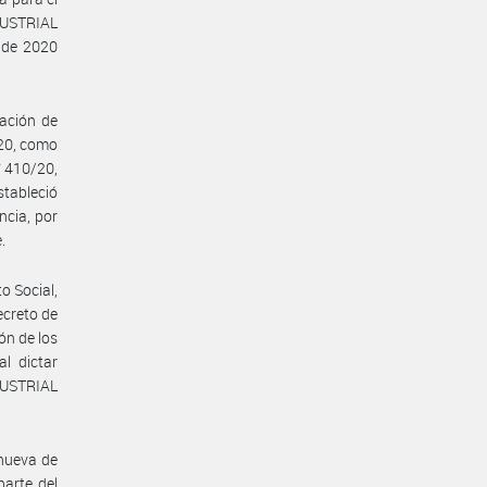
DUSTRIAL
l de 2020
ación de
/20, como
° 410/20,
tableció
ncia, por
.
o Social,
ecreto de
ón de los
l dictar
DUSTRIAL
 nueva de
parte del