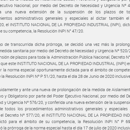
ecutivo Nacional, por medio del Decreto de Necesidad y Urgencia Nº 
da una nueva extensión de la suspensión de los plazos de t
mientos administrativos generales y especiales al dictar también el
20, el INSTITUTO NACIONAL DE LA PROPIEDAD INDUSTRIAL (INPI), dictó
e su competencia, la Resolución INPI N° 47/20.
o de transcurrida dicha prórroga, se decidió una vez más la prolong
medida sanitaria por medio del Decreto de Necesidad y Urgencia Nº 520
nsión de plazos para toda la Administración Pública Nacional, Decreto N
ue que este INSTITUTO NACIONAL DE LA PROPIEDAD INDUSTRIAL (INPI) es
r la norma especial oportunamente dictada para el ámbito de compete
 la Resolución INPI Nº P 51/20, hasta el día 28 de Junio de 2020 inclusive
idamente y ante una nueva de prolongación de la medida de Aislamient
vo y Obligatorio por parte del Poder Ejecutivo Nacional, por medio del D
d y Urgencia Nº 576/20, y conferida una nueva extensión de la suspensi
e todos los procedimientos administrativos generales y especiales a
 el Decreto Nº 577/20, el INSTITUTO NACIONAL DE LA PROPIEDAD IN
 dictó para el ámbito de su competencia, la Resolución INPI N° P 6
ó la prórroga de la norma especial hasta el día 17 de julio de 2020 inclusi