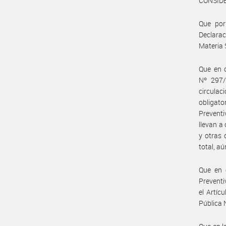
CONSID
Que por
Declara
Materia 
Que en 
Nº 297/
circulac
obligat
Preventi
llevan a
y otras 
total, a
Que en e
Preventi
el Artíc
Pública 