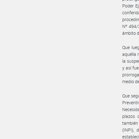
Poder Ej
conferi
procedi
Nº 494/
ámbito d
Que lueg
aquélla 
la suspe
y así f
prorroga
medio de
Que segu
Preventi
Necesida
plazos d
también
(INPI),
estableci