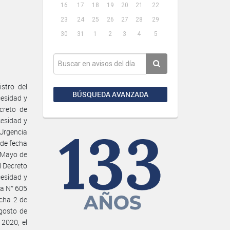
16
17
18
19
20
21
22
23
24
25
26
27
28
29
30
31
1
2
3
4
5
stro del
BÚSQUEDA AVANZADA
esidad y
creto de
cesidad y
Urgencia
 de fecha
e Mayo de
l Decreto
cesidad y
ia N° 605
echa 2 de
gosto de
2020, el