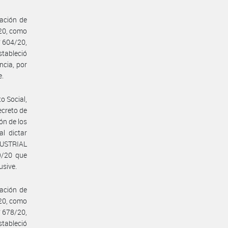
ación de
/20, como
° 604/20,
tableció
ncia, por
e.
o Social,
ecreto de
ón de los
l dictar
DUSTRIAL
9/20 que
usive.
ación de
/20, como
° 678/20,
tableció