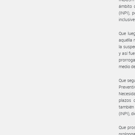
ámbito 
(INPI), 
inclusive
Que lueg
aquélla 
la suspe
y así f
prorroga
medio de
Que segu
Preventi
Necesida
plazos d
también
(INPI), 
Que pros
prolonga