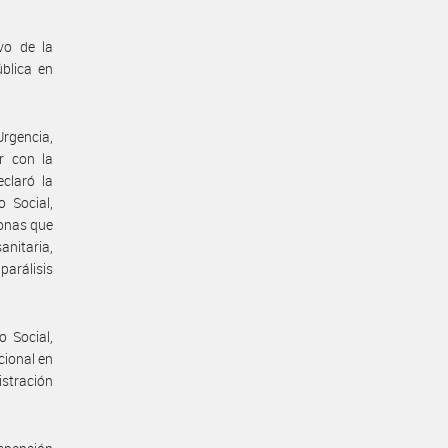
vo de la
blica en
rgencia,
r con la
claró la
 Social,
sonas que
anitaria,
parálisis
 Social,
cional en
istración