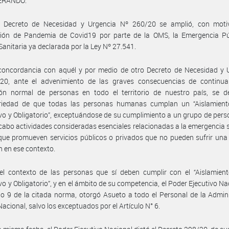
ERANDO:
 Decreto de Necesidad y Urgencia Nº 260/20 se amplió, con moti
ción de Pandemia de Covid19 por parte de la OMS, la Emergencia Pú
Sanitaria ya declarada por la Ley Nº 27.541.
concordancia con aquél y por medio de otro Decreto de Necesidad y U
20, ante el advenimiento de las graves consecuencias de continua
ión normal de personas en todo el territorio de nuestro país, se de
oriedad de que todas las personas humanas cumplan un “Aislamiento
vo y Obligatorio”, exceptuándose de su cumplimiento a un grupo de per
 cabo actividades consideradas esenciales relacionadas a la emergencia s
que promueven servicios públicos o privados que no pueden sufrir una 
ún en ese contexto.
l contexto de las personas que sí deben cumplir con el “Aislamiento
vo y Obligatorio”, y en el ámbito de su competencia, el Poder Ejecutivo Na
ulo 9 de la citada norma, otorgó Asueto a todo el Personal de la Admin
Nacional, salvo los exceptuados por el Artículo N° 6.