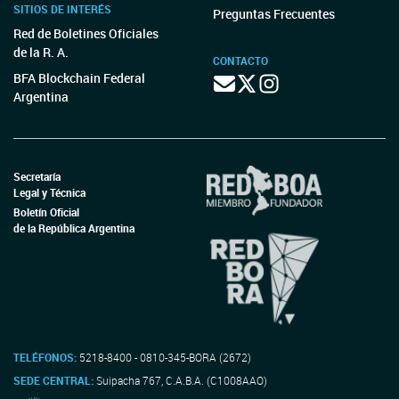
SITIOS DE INTERÉS
Preguntas Frecuentes
Red de Boletines Oficiales
de la R. A.
CONTACTO
BFA Blockchain Federal
Argentina
Secretaría
Legal y Técnica
Boletín Oficial
de la República Argentina
TELÉFONOS:
5218-8400 - 0810-345-BORA (2672)
SEDE CENTRAL:
Suipacha 767, C.A.B.A. (C1008AAO)