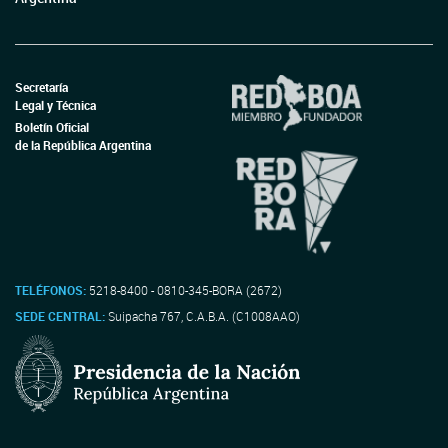
Secretaría
Legal y Técnica
Boletín Oficial
de la República Argentina
TELÉFONOS:
5218-8400 - 0810-345-BORA (2672)
SEDE CENTRAL:
Suipacha 767, C.A.B.A. (C1008AAO)