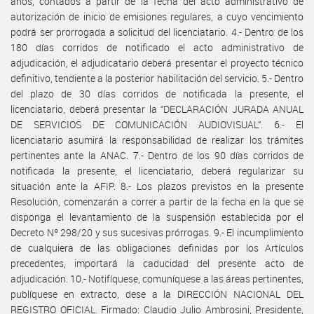
años, contados a partir de la fecha del acto administrativo de
autorización de inicio de emisiones regulares, a cuyo vencimiento
podrá ser prorrogada a solicitud del licenciatario. 4.- Dentro de los
180 días corridos de notificado el acto administrativo de
adjudicación, el adjudicatario deberá presentar el proyecto técnico
definitivo, tendiente a la posterior habilitación del servicio. 5.- Dentro
del plazo de 30 días corridos de notificada la presente, el
licenciatario, deberá presentar la “DECLARACIÓN JURADA ANUAL
DE SERVICIOS DE COMUNICACIÓN AUDIOVISUAL”. 6.- El
licenciatario asumirá la responsabilidad de realizar los trámites
pertinentes ante la ANAC. 7.- Dentro de los 90 días corridos de
notificada la presente, el licenciatario, deberá regularizar su
situación ante la AFIP. 8.- Los plazos previstos en la presente
Resolución, comenzarán a correr a partir de la fecha en la que se
disponga el levantamiento de la suspensión establecida por el
Decreto Nº 298/20 y sus sucesivas prórrogas. 9.- El incumplimiento
de cualquiera de las obligaciones definidas por los Artículos
precedentes, importará la caducidad del presente acto de
adjudicación. 10.- Notifíquese, comuníquese a las áreas pertinentes,
publíquese en extracto, dese a la DIRECCIÓN NACIONAL DEL
REGISTRO OFICIAL. Firmado: Claudio Julio Ambrosini, Presidente,