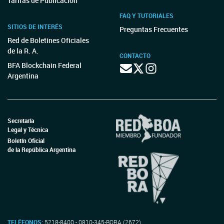
Tarifas de Publicación
FAQ Y TUTORIALES
SITIOS DE INTERÉS
Preguntas Frecuentes
Red de Boletines Oficiales
de la R. A.
CONTACTO
BFA Blockchain Federal
Argentina
Secretaría
Legal y Técnica
Boletín Oficial
de la República Argentina
TELÉFONOS:
5218-8400 - 0810-345-BORA (2672)