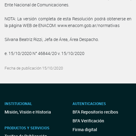
Ente Nacional de Comunicaciones.
NOTA: La versión completa de esta Resolución podrá obtenerse en
la página WEB de ENACOM: www.enacom.gob.ar/normativas
Silvana Beatriz Rizzi, Jefa de Área, Área Despacho.
e. 15/10/2020 N° 46844/20 v. 15/10/2020
Fecha de publicación 15/10/2020
INSTITUCIONAL
AUTENTICACIONES
Misión, Visión e Historia
BFA Repositorio recibos
BFA Verificación
PRODUCTOS Y SERVICIOS
Firma digital