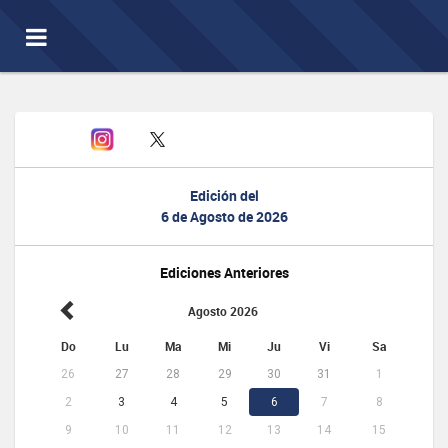
Toggle
navigation
Edición del
6 de Agosto de 2026
Ediciones Anteriores
Agosto 2026
Do
Lu
Ma
Mi
Ju
Vi
Sa
26
27
28
29
30
31
1
2
3
4
5
6
7
8
9
10
11
12
13
14
15