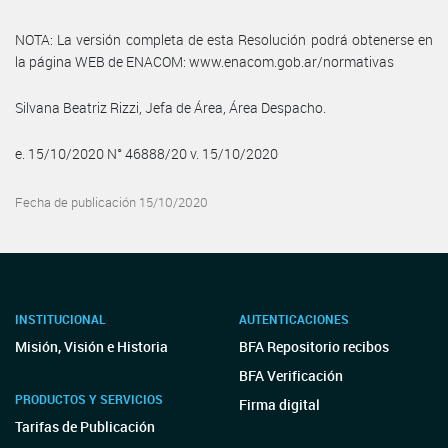
NOTA: La versión completa de esta Resolución podrá obtenerse en
la página WEB de ENACOM: www.enacom.gob.ar/normativas
Silvana Beatriz Rizzi, Jefa de Área, Área Despacho.
e. 15/10/2020 N° 46888/20 v. 15/10/2020
Fecha de publicación 15/10/2020
INSTITUCIONAL
AUTENTICACIONES
Misión, Visión e Historia
BFA Repositorio recibos
BFA Verificación
PRODUCTOS Y SERVICIOS
Firma digital
Tarifas de Publicación