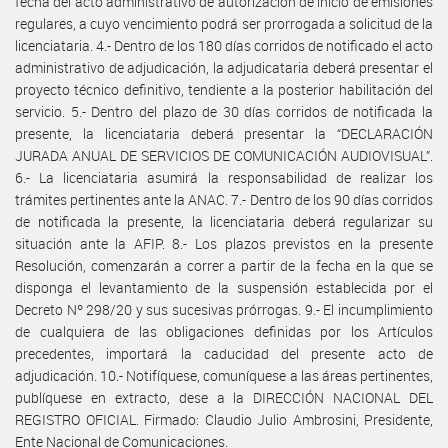
fecha del acto administrativo de autorización de inicio de emisiones
regulares, a cuyo vencimiento podrá ser prorrogada a solicitud de la
licenciataria. 4.- Dentro de los 180 días corridos de notificado el acto
administrativo de adjudicación, la adjudicataria deberá presentar el
proyecto técnico definitivo, tendiente a la posterior habilitación del
servicio. 5.- Dentro del plazo de 30 días corridos de notificada la
presente, la licenciataria deberá presentar la “DECLARACIÓN
JURADA ANUAL DE SERVICIOS DE COMUNICACIÓN AUDIOVISUAL”.
6.- La licenciataria asumirá la responsabilidad de realizar los
trámites pertinentes ante la ANAC. 7.- Dentro de los 90 días corridos
de notificada la presente, la licenciataria deberá regularizar su
situación ante la AFIP. 8.- Los plazos previstos en la presente
Resolución, comenzarán a correr a partir de la fecha en la que se
disponga el levantamiento de la suspensión establecida por el
Decreto Nº 298/20 y sus sucesivas prórrogas. 9.- El incumplimiento
de cualquiera de las obligaciones definidas por los Artículos
precedentes, importará la caducidad del presente acto de
adjudicación. 10.- Notifíquese, comuníquese a las áreas pertinentes,
publíquese en extracto, dese a la DIRECCIÓN NACIONAL DEL
REGISTRO OFICIAL. Firmado: Claudio Julio Ambrosini, Presidente,
Ente Nacional de Comunicaciones.