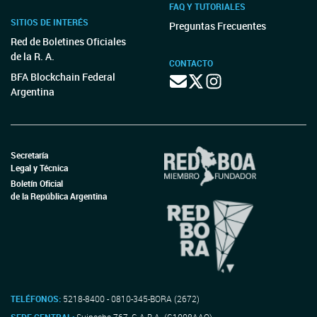
FAQ Y TUTORIALES
SITIOS DE INTERÉS
Preguntas Frecuentes
Red de Boletines Oficiales
de la R. A.
CONTACTO
BFA Blockchain Federal
Argentina
Secretaría
Legal y Técnica
Boletín Oficial
de la República Argentina
TELÉFONOS:
5218-8400 - 0810-345-BORA (2672)
SEDE CENTRAL:
Suipacha 767, C.A.B.A. (C1008AAO)