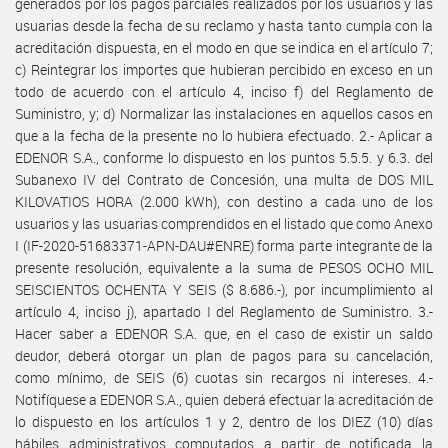
generados por los pagos parciales realizados por los usuarios y las
usuarias desde la fecha de su reclamo y hasta tanto cumpla con la
acreditación dispuesta, en el modo en que se indica en el artículo 7;
c) Reintegrar los importes que hubieran percibido en exceso en un
todo de acuerdo con el artículo 4, inciso f) del Reglamento de
Suministro, y; d) Normalizar las instalaciones en aquellos casos en
que a la fecha de la presente no lo hubiera efectuado. 2.- Aplicar a
EDENOR S.A., conforme lo dispuesto en los puntos 5.5.5. y 6.3. del
Subanexo IV del Contrato de Concesión, una multa de DOS MIL
KILOVATIOS HORA (2.000 kWh), con destino a cada uno de los
usuarios y las usuarias comprendidos en el listado que como Anexo
I (IF-2020-51683371-APN-DAU#ENRE) forma parte integrante de la
presente resolución, equivalente a la suma de PESOS OCHO MIL
SEISCIENTOS OCHENTA Y SEIS ($ 8.686.-), por incumplimiento al
artículo 4, inciso j), apartado I del Reglamento de Suministro. 3.-
Hacer saber a EDENOR S.A. que, en el caso de existir un saldo
deudor, deberá otorgar un plan de pagos para su cancelación,
como mínimo, de SEIS (6) cuotas sin recargos ni intereses. 4.-
Notifíquese a EDENOR S.A., quien deberá efectuar la acreditación de
lo dispuesto en los artículos 1 y 2, dentro de los DIEZ (10) días
hábiles administrativos computados a partir de notificada la