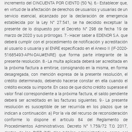
incremento del CINCUENTA POR CIENTO (50 %). 6.- Establecer que,
en virtud de la afectación de derechos de usuarios y usuarias de un
servicio esencial, alcanzado por la declaración de emergencia
establecida por la Ley N° 27.541, se ha decidido exceptuar la
presente de lo dispuesto por el Decreto N° 298 de fecha 19 de
marzo de 2020 y sus prórrogas. 7.- Hacer saber a EDENOR S.A. que
deberá cumplir con el procedimiento de notificación y acreditación
al usuario o usuaria y al ENRE especificado en el Anexo II (IF-2020-
51685493-APN-DAU#ENRE) que forma parte integrante de la
presente resolución. 8.- La multa aplicada deberá ser acreditada en
la próxima factura a emitirse, consignando en la misma, en forma
desagregada, con mención expresa de la presente resolución, el
crédito determinado, debiendo hacerse constar en ella cuando el
crédito exceda su importe. En caso de que dicho crédito superase el
valor final correspondiente a la próxima factura, el saldo pendiente
deberá ser acreditado en las facturas siguientes. 9.- La presente
resolución es susceptible de ser recurrida en los plazos que se
indican a continuación: a) Por la vía del recurso de reconsideración
conforme lo dispone el artículo 84 del Reglamento de
Procedimientos Administrativos. Decreto N° 1.759/72 T.O. 2017,