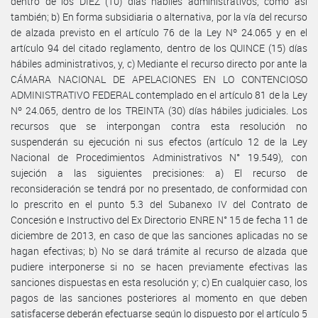
dentro de los DIEZ (10) días hábiles administrativos, como así
también; b) En forma subsidiaria o alternativa, por la vía del recurso
de alzada previsto en el artículo 76 de la Ley Nº 24.065 y en el
artículo 94 del citado reglamento, dentro de los QUINCE (15) días
hábiles administrativos, y, c) Mediante el recurso directo por ante la
CÁMARA NACIONAL DE APELACIONES EN LO CONTENCIOSO
ADMINISTRATIVO FEDERAL contemplado en el artículo 81 de la Ley
Nº 24.065, dentro de los TREINTA (30) días hábiles judiciales. Los
recursos que se interpongan contra esta resolución no
suspenderán su ejecución ni sus efectos (artículo 12 de la Ley
Nacional de Procedimientos Administrativos N° 19.549), con
sujeción a las siguientes precisiones: a) El recurso de
reconsideración se tendrá por no presentado, de conformidad con
lo prescrito en el punto 5.3 del Subanexo IV del Contrato de
Concesión e Instructivo del Ex Directorio ENRE N° 15 de fecha 11 de
diciembre de 2013, en caso de que las sanciones aplicadas no se
hagan efectivas; b) No se dará trámite al recurso de alzada que
pudiere interponerse si no se hacen previamente efectivas las
sanciones dispuestas en esta resolución y; c) En cualquier caso, los
pagos de las sanciones posteriores al momento en que deben
satisfacerse deberán efectuarse según lo dispuesto por el artículo 5