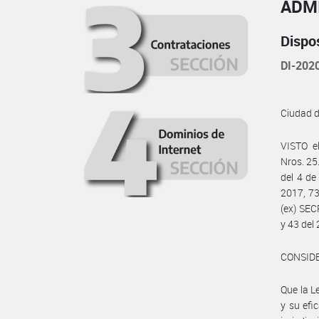
ADM
Dispo
DI-202
Ciudad 
VISTO e
Nros. 25
del 4 de
2017, 73
(ex) SE
y 43 del
CONSID
Que la Le
y su efi