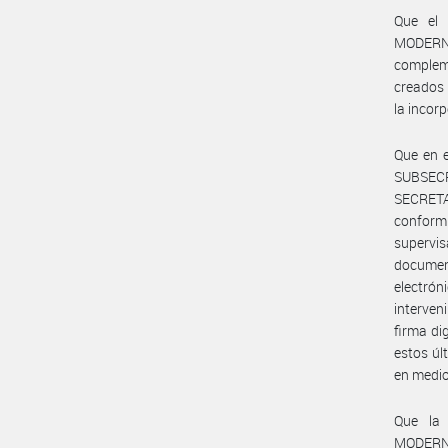
Que el 
MODERNI
complem
creados 
la incor
Que en e
SUBSECR
SECRETA
conformi
supervis
document
electrón
interven
firma di
estos úl
en medio
Que la
MODERNI