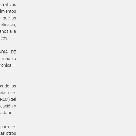
trativos
imientos
, que las
eficacia,
anos a la
icos.
ARÍA DE
l módulo
trónica –
os de los
deben ser
(RLM) del
eación y
udadano.
 para ser
zar otros