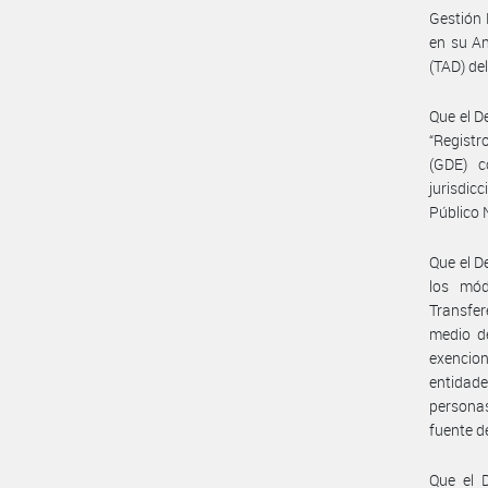
Gestión 
en su An
(TAD) de
Que el D
“Registr
(GDE) c
jurisdic
Público 
Que el D
los mód
Transfer
medio de
exencion
entidade
personas
fuente d
Que el 