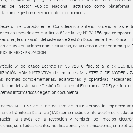
ntes del Sector Público Nacional, actuando como plataforma
tación de gestión de expedientes electrónicos.
Decreto mencionado en el Considerando anterior ordenó a las ent
ciones enumeradas en el artículo 8° de la Ley N° 24.156, que componen 
Nacional, la utilización del sistema de Gestión Documental Electrónica –
idad de las actuaciones administrativas, de acuerdo al cronograma que fij
RIO DE MODERNIZACIÓN.
artículo 6° del citado Decreto N° 561/2016, facultó a la ex SECRE
IZACIÓN ADMINISTRATIVA del entonces MINISTERIO DE MODERNIZ
las normas complementarias, aclaratorias y operativas necesarias
tación del sistema de Gestión Documental Electrónica (GDE) y el funci
istemas informáticos de gestión documental.
Decreto N° 1063 del 4 de octubre de 2016 aprobó la implementaci
ma de Trámites a Distancia (TAD) como medio de interacción del ciudada
tración, a través de la recepción y remisión por medios electró
ciones, solicitudes, escritos, notificaciones y comunicaciones, entre otros