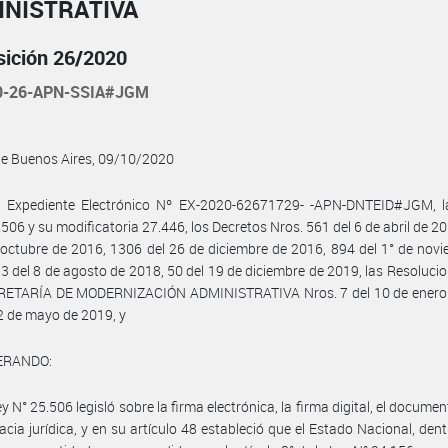
INISTRATIVA
sición 26/2020
0-26-APN-SSIA#JGM
de Buenos Aires, 09/10/2020
l Expediente Electrónico Nº EX-2020-62671729- -APN-DNTEID#JGM, l
.506 y su modificatoria 27.446, los Decretos Nros. 561 del 6 de abril de 2
 octubre de 2016, 1306 del 26 de diciembre de 2016, 894 del 1° de nov
3 del 8 de agosto de 2018, 50 del 19 de diciembre de 2019, las Resolucio
CRETARÍA DE MODERNIZACIÓN ADMINISTRATIVA Nros. 7 del 10 de enero
 2 de mayo de 2019, y
ERANDO:
y N° 25.506 legisló sobre la firma electrónica, la firma digital, el documen
cacia jurídica, y en su artículo 48 estableció que el Estado Nacional, dent