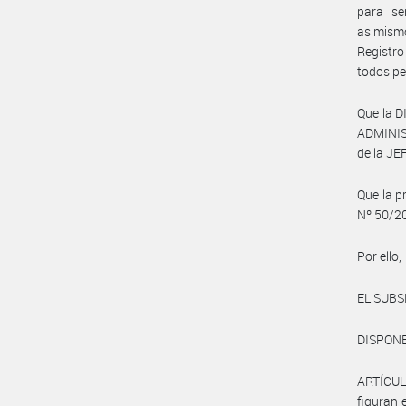
para se
asimismo
Registro
todos pe
Que la 
ADMINIS
de la J
Que la p
Nº 50/20
Por ello,
EL SUBS
DISPON
ARTÍCULO
figuran 