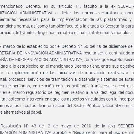
mencionado Decreto, en su artículo 11, facultó a la ex SECRE
ZACIÓN ADMINISTRATIVA a dictar las normas aclaratorias, oper
entarias necesarias para la implementación de las plataformas y
en dicha norma, así como también facultó a la citada ex Secretaría par
poración de trámites de gestión remota a dichas plataformas y módulos.
l marco de lo establecido por el Decreto N° 50 del 19 de diciembre del
ETARÍA DE INNOVACIÓN ADMINISTRATIVA resulta ser la continuadora 
RÍA DE MODERNIZACIÓN ADMINISTRATIVA, toda vez que esa Subsecret
dad a lo establecido en el mencionado Decreto tiene, entre sus objetivo
ar la implementación de las iniciativas de innovación relativas a l
al, procesos, servicios de tramitación a distancia y sistemas de aute
ica de personas, en relación con los sistemas transversales centrale
ir en el marco regulatorio del régimen relativo a la validez legal del do
gital, así como intervenir en aquellos aspectos vinculados con la incorpo
timos a los circuitos de información del Sector Público Nacional y con s
s alternativos al papel.
 Resolución N° 43 del 2 de mayo de 2019 de la (ex) SECRET
ZACIÓN ADMINISTRATIVA aprobó el “Reglamento para el uso del si