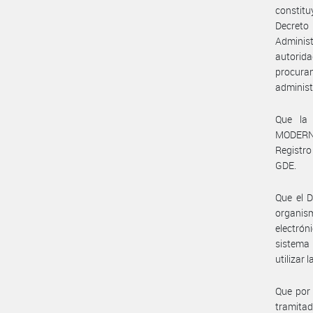
constit
Decreto
Administ
autorida
procuran
administ
Que la
MODERNI
Registro
GDE.
Que el D
organism
electrón
sistema 
utilizar
Que por 
tramitad