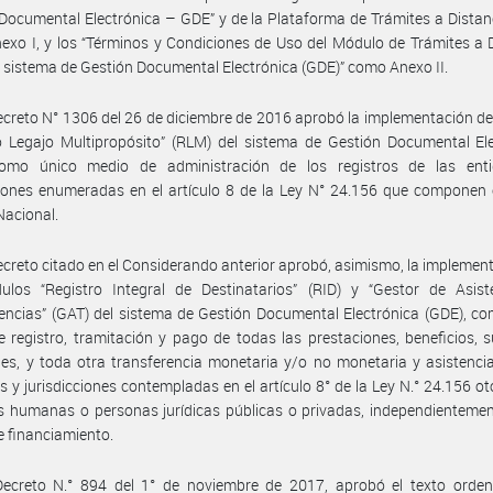
Documental Electrónica – GDE” y de la Plataforma de Trámites a Distan
exo I, y los “Términos y Condiciones de Uso del Módulo de Trámites a 
l sistema de Gestión Documental Electrónica (GDE)” como Anexo II.
ecreto N° 1306 del 26 de diciembre de 2016 aprobó la implementación d
o Legajo Multipropósito” (RLM) del sistema de Gestión Documental El
omo único medio de administración de los registros de las ent
ciones enumeradas en el artículo 8 de la Ley N° 24.156 que componen 
Nacional.
ecreto citado en el Considerando anterior aprobó, asimismo, la implemen
ulos “Registro Integral de Destinatarios” (RID) y “Gestor de Asist
encias” (GAT) del sistema de Gestión Documental Electrónica (GDE), c
 registro, tramitación y pago de todas las prestaciones, beneficios, s
es, y toda otra transferencia monetaria y/o no monetaria y asistenci
s y jurisdicciones contempladas en el artículo 8° de la Ley N.° 24.156 o
 humanas o personas jurídicas públicas o privadas, independientemen
e financiamiento.
Decreto N.° 894 del 1° de noviembre de 2017, aprobó el texto orde