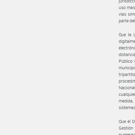
jurisdic
uso masi
vías sim
parte de
Que la 
digitalm
electrón
distanci
Público 
municipi
tripart
procedim
Nacional
cualquie
medida, 
sistemas
Que el D
Gestión
numerac