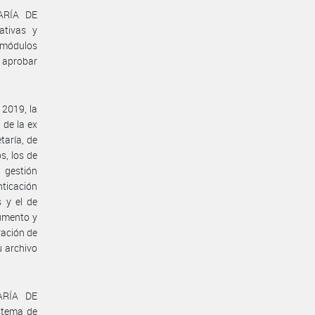
TARÍA DE
ativas y
 módulos
a aprobar
 2019, la
de la ex
aría, de
s, los de
a gestión
nticación
s y el de
cumento y
ración de
u archivo
ARÍA DE
stema de