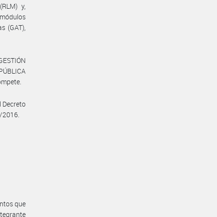
(RLM) y,
s módulos
as (GAT),
 GESTIÓN
 PÚBLICA
ompete.
l Decreto
3/2016.
entos que
tegrante