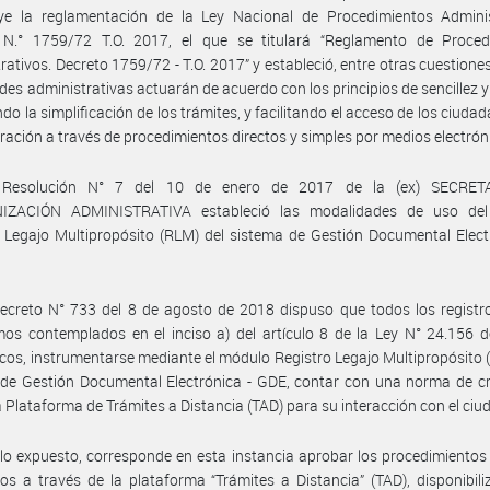
uye la reglamentación de la Ley Nacional de Procedimientos Adminis
 N.° 1759/72 T.O. 2017, el que se titulará “Reglamento de Proced
rativos. Decreto 1759/72 - T.O. 2017” y estableció, entre otras cuestiones
des administrativas actuarán de acuerdo con los principios de sencillez y 
do la simplificación de los trámites, y facilitando el acceso de los ciudad
ración a través de procedimientos directos y simples por medios electrón
 Resolución N° 7 del 10 de enero de 2017 de la (ex) SECRET
ZACIÓN ADMINISTRATIVA estableció las modalidades de uso de
 Legajo Multipropósito (RLM) del sistema de Gestión Documental Elec
ecreto N° 733 del 8 de agosto de 2018 dispuso que todos los registr
os contemplados en el inciso a) del artículo 8 de la Ley N° 24.156 
icos, instrumentarse mediante el módulo Registro Legajo Multipropósito 
de Gestión Documental Electrónica - GDE, contar con una norma de cr
 la Plataforma de Trámites a Distancia (TAD) para su interacción con el ci
lo expuesto, corresponde en esta instancia aprobar los procedimientos
os a través de la plataforma “Trámites a Distancia” (TAD), disponibili