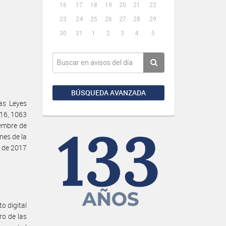
16
17
18
19
20
21
22
23
24
25
26
27
28
29
30
31
1
2
3
4
5
BÚSQUEDA AVANZADA
as Leyes
016, 1063
iembre de
nes de la
 de 2017
to digital
ro de las