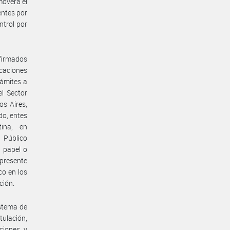
moverá el
entes por
ntrol por
firmados
icaciones
rámites a
el Sector
os Aires,
do, entes
tina, en
 Público
e papel o
 presente
co en los
ción.
istema de
ulación,
ciones y