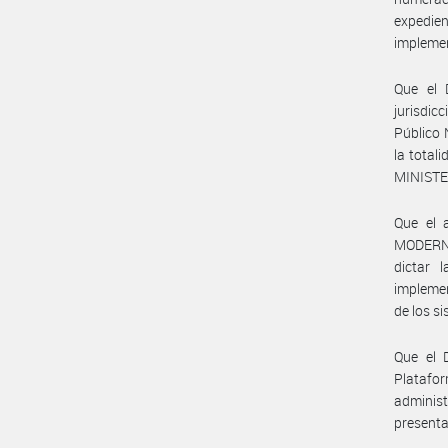
expedie
implemen
Que el 
jurisdic
Público 
la total
MINISTE
Que el 
MODERN
dictar 
implemen
de los s
Que el 
Platafor
adminis
presenta