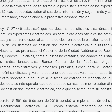
ciones y entidades comprendidas en el artículo 8° de la Ley N° 24.156, pro
vo de la firma digital de tal forma que posibilite el trámite de los expedi
ultáneas, búsquedas automáticas de la información y seguimiento y co
l interesado, propendiendo a la progresiva despapelización.
Ley N° 27.446 estableció que los documentos oficiales electrónicos 
ente, los expedientes electrónicos, las comunicaciones oficiales, las notif
icas y el domicilio especial constituido electrónico de la plataforma de t
a y de los sistemas de gestión documental electrónica que utilizan 
Nacional, las provincias, el Gobierno de la Ciudad Autónoma de Buen
os, Poderes Judiciales, entes públicos no estatales, sociedades del Esta
itos, entes binacionales, Banco Central de la República Argen
ientos administrativos y procesos judiciales, tienen para el Sector
 idéntica eficacia y valor probatorio que sus equivalentes en soport
r otro soporte que se utilice a la fecha de entrada en vigencia de la
debido a su interoperabilidad que produce su reconocimiento automáti
 de gestión documental electrónica, por lo que no se requerirá su legaliza
ecreto Nº 561 del 6 de abril de 2016, aprobó la implementación del s
 Documental Electrónica (GDE) como sistema integrado de carat
ión, seguimiento y registración de movimientos de todas las actua