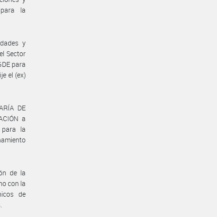
 para la
idades y
el Sector
 GDE para
e el (ex)
TARÍA DE
ACIÓN a
 para la
onamiento
ón de la
no con la
nicos de
.