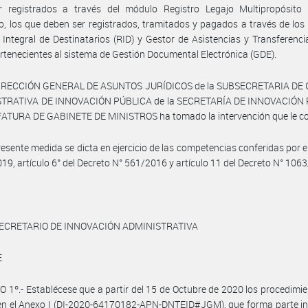
r registrados a través del módulo Registro Legajo Multipropósito 
, los que deben ser registrados, tramitados y pagados a través de lo
 Integral de Destinatarios (RID) y Gestor de Asistencias y Transferenci
rtenecientes al sistema de Gestión Documental Electrónica (GDE).
DIRECCIÓN GENERAL DE ASUNTOS JURÍDICOS de la SUBSECRETARIA DE
TRATIVA DE INNOVACIÓN PÚBLICA de la SECRETARÍA DE INNOVACIÓN
EFATURA DE GABINETE DE MINISTROS ha tomado la intervención que le c
resente medida se dicta en ejercicio de las competencias conferidas por e
19, artículo 6° del Decreto N° 561/2016 y artículo 11 del Decreto N° 106
ECRETARIO DE INNOVACIÓN ADMINISTRATIVA
E
 1º.- Establécese que a partir del 15 de Octubre de 2020 los procedimi
en el Anexo I (DI-2020-64170182-APN-DNTEID#JGM), que forma parte in