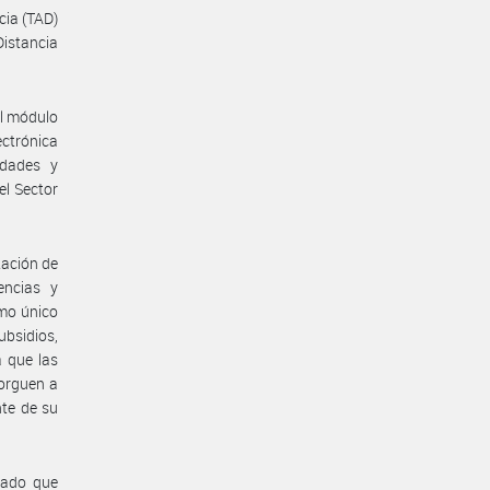
cia (TAD)
Distancia
el módulo
ectrónica
idades y
el Sector
tación de
encias y
omo único
ubsidios,
a que las
torguen a
te de su
nado que