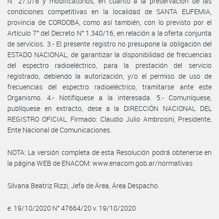
N° 27.078 y modificatorios, en cuanto a la preservación de las
condiciones competitivas en la localidad de SANTA EUFEMIA,
provincia de CORDOBA, como así también, con lo previsto por el
Artículo 7° del Decreto N° 1.340/16, en relación a la oferta conjunta
de servicios. 3.- El presente registro no presupone la obligación del
ESTADO NACIONAL, de garantizar la disponibilidad de frecuencias
del espectro radioeléctrico, para la prestación del servicio
registrado, debiendo la autorización, y/o el permiso de uso de
frecuencias del espectro radioeléctrico, tramitarse ante este
Organismo. 4.- Notifíquese a la interesada. 5.- Comuníquese,
publíquese en extracto, dese a la DIRECCIÓN NACIONAL DEL
REGISTRO OFICIAL. Firmado: Claudio Julio Ambrosini, Presidente,
Ente Nacional de Comunicaciones.
NOTA: La versión completa de esta Resolución podrá obtenerse en
la página WEB de ENACOM: www.enacom.gob.ar/normativas
Silvana Beatriz Rizzi, Jefa de Área, Área Despacho.
e. 19/10/2020 N° 47664/20 v. 19/10/2020