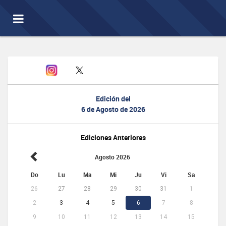
Toggle
navigation
Edición del
6 de Agosto de 2026
Ediciones Anteriores
Agosto 2026
Do
Lu
Ma
Mi
Ju
Vi
Sa
26
27
28
29
30
31
1
2
3
4
5
6
7
8
9
10
11
12
13
14
15