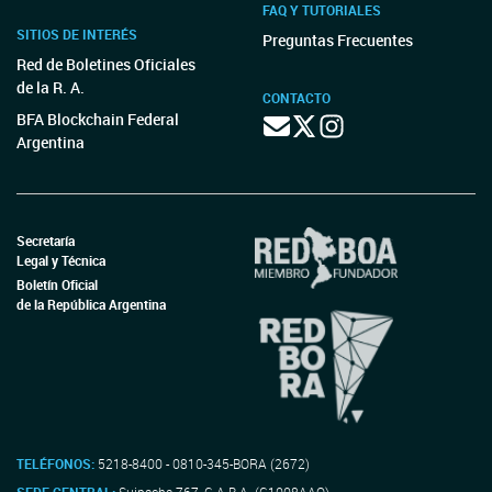
FAQ Y TUTORIALES
SITIOS DE INTERÉS
Preguntas Frecuentes
Red de Boletines Oficiales
de la R. A.
CONTACTO
BFA Blockchain Federal
Argentina
Secretaría
Legal y Técnica
Boletín Oficial
de la República Argentina
TELÉFONOS:
5218-8400 - 0810-345-BORA (2672)
SEDE CENTRAL:
Suipacha 767, C.A.B.A. (C1008AAO)