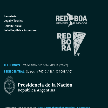
Secretaría
Legal y Técnica
Boletín Oficial
de la República Argentina
TELÉFONOS:
5218-8400 - 0810-345-BORA (2672)
SEDE CENTRAL:
Suipacha 767, C.A.B.A. (C1008AAO)
Secretaría Legal y Técnica |
Dra. María Ibarzabal Murphy - Secretaria