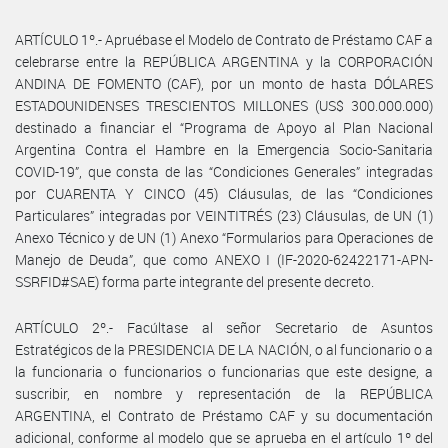
ARTÍCULO 1º.- Apruébase el Modelo de Contrato de Préstamo CAF a
celebrarse entre la REPÚBLICA ARGENTINA y la CORPORACIÓN
ANDINA DE FOMENTO (CAF), por un monto de hasta DÓLARES
ESTADOUNIDENSES TRESCIENTOS MILLONES (US$ 300.000.000)
destinado a financiar el “Programa de Apoyo al Plan Nacional
Argentina Contra el Hambre en la Emergencia Socio-Sanitaria
COVID-19”, que consta de las “Condiciones Generales” integradas
por CUARENTA Y CINCO (45) Cláusulas, de las “Condiciones
Particulares” integradas por VEINTITRÉS (23) Cláusulas, de UN (1)
Anexo Técnico y de UN (1) Anexo “Formularios para Operaciones de
Manejo de Deuda”, que como ANEXO I (IF-2020-62422171-APN-
SSRFID#SAE) forma parte integrante del presente decreto.
ARTÍCULO 2º.- Facúltase al señor Secretario de Asuntos
Estratégicos de la PRESIDENCIA DE LA NACIÓN, o al funcionario o a
la funcionaria o funcionarios o funcionarias que este designe, a
suscribir, en nombre y representación de la REPÚBLICA
ARGENTINA, el Contrato de Préstamo CAF y su documentación
adicional, conforme al modelo que se aprueba en el artículo 1º del