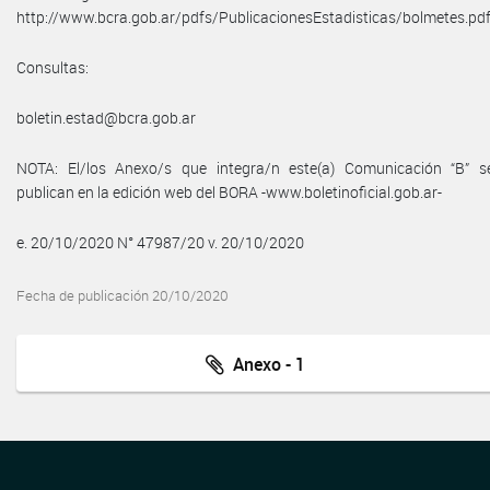
http://www.bcra.gob.ar/pdfs/PublicacionesEstadisticas/bolmetes.pdf
Consultas:
boletin.estad@bcra.gob.ar
NOTA: El/los Anexo/s que integra/n este(a) Comunicación “B” s
publican en la edición web del BORA -www.boletinoficial.gob.ar-
e. 20/10/2020 N° 47987/20 v. 20/10/2020
Fecha de publicación 20/10/2020
Anexo - 1