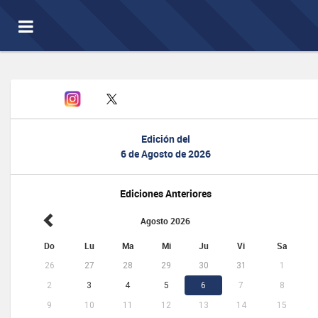
Toggle
navigation
Edición del
6 de Agosto de 2026
Ediciones Anteriores
Agosto 2026
Do
Lu
Ma
Mi
Ju
Vi
Sa
26
27
28
29
30
31
1
2
3
4
5
6
7
8
9
10
11
12
13
14
15