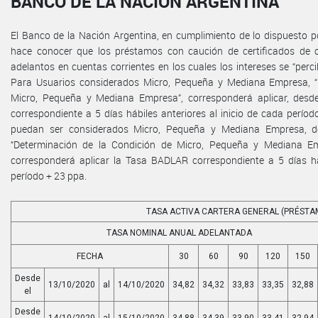
BANCO DE LA NACIÓN ARGENTINA
El Banco de la Nación Argentina, en cumplimiento de lo dispuesto por
hace conocer que los préstamos con caución de certificados de 
adelantos en cuentas corrientes en los cuales los intereses se “perc
Para Usuarios considerados Micro, Pequeña y Mediana Empresa, “
Micro, Pequeña y Mediana Empresa”, corresponderá aplicar, desd
correspondiente a 5 días hábiles anteriores al inicio de cada perí
puedan ser considerados Micro, Pequeña y Mediana Empresa, de
“Determinación de la Condición de Micro, Pequeña y Mediana Emp
corresponderá aplicar la Tasa BADLAR correspondiente a 5 días háb
período + 23 ppa.
TASA ACTIVA CARTERA GENERAL (PRÉSTA
TASA NOMINAL ANUAL ADELANTADA
FECHA
30
60
90
120
150
Desde
13/10/2020
al
14/10/2020
34,82
34,32
33,83
33,35
32,88
el
Desde
14/10/2020
al
15/10/2020
34,88
34,39
33,90
33,41
32,94