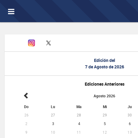
Toggle
navigation
Edición del
7 de Agosto de 2026
Ediciones Anteriores
Agosto 2026
Do
Lu
Ma
Mi
Ju
26
27
28
29
30
2
3
4
5
6
9
10
11
12
13