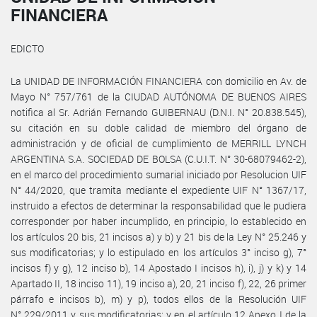
FINANCIERA
EDICTO
La UNIDAD DE INFORMACIÓN FINANCIERA con domicilio en Av. de
Mayo N° 757/761 de la CIUDAD AUTÓNOMA DE BUENOS AIRES
notifica al Sr. Adrián Fernando GUIBERNAU (D.N.I. N° 20.838.545),
su citación en su doble calidad de miembro del órgano de
administración y de oficial de cumplimiento de MERRILL LYNCH
ARGENTINA S.A. SOCIEDAD DE BOLSA (C.U.I.T. N° 30-68079462-2),
en el marco del procedimiento sumarial iniciado por Resolucion UIF
N° 44/2020, que tramita mediante el expediente UIF N° 1367/17,
instruido a efectos de determinar la responsabilidad que le pudiera
corresponder por haber incumplido, en principio, lo establecido en
los artículos 20 bis, 21 incisos a) y b) y 21 bis de la Ley N° 25.246 y
sus modificatorias; y lo estipulado en los artículos 3° inciso g), 7°
incisos f) y g), 12 inciso b), 14 Apostado I incisos h), i), j) y k) y 14
Apartado II, 18 inciso 11), 19 inciso a), 20, 21 inciso f), 22, 26 primer
párrafo e incisos b), m) y p), todos ellos de la Resolución UIF
N° 229/2011 y sus modificatorias; y en el artículo 12 Anexo I de la