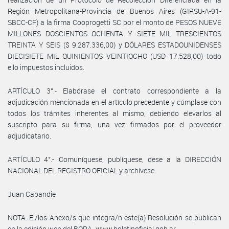
Región Metropolitana-Provincia de Buenos Aires (GIRSU-A-91-
SBCC-CF) a la firma Cooprogetti SC por el monto de PESOS NUEVE
MILLONES DOSCIENTOS OCHENTA Y SIETE MIL TRESCIENTOS
TREINTA Y SEIS ($ 9.287.336,00) y DÓLARES ESTADOUNIDENSES
DIECISIETE MIL QUINIENTOS VEINTIOCHO (USD 17.528,00) todo
ello impuestos incluidos.
ARTÍCULO 3°.- Elabórase el contrato correspondiente a la
adjudicación mencionada en el artículo precedente y cúmplase con
todos los trámites inherentes al mismo, debiendo elevarlos al
suscripto para su firma, una vez firmados por el proveedor
adjudicatario.
ARTÍCULO 4°.- Comuníquese, publíquese, dese a la DIRECCIÓN
NACIONAL DEL REGISTRO OFICIAL y archívese.
Juan Cabandie
NOTA: El/los Anexo/s que integra/n este(a) Resolución se publican
en la edición web del BORA -www.boletinoficial.gob.ar-