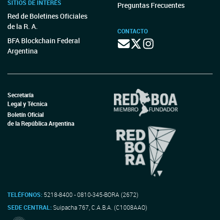
SITIOS DE INTERÉS
Preguntas Frecuentes
Red de Boletines Oficiales
de la R. A.
CONTACTO
BFA Blockchain Federal
Argentina
Secretaría
Legal y Técnica
Boletín Oficial
de la República Argentina
TELÉFONOS:
5218-8400 - 0810-345-BORA (2672)
SEDE CENTRAL:
Suipacha 767, C.A.B.A. (C1008AAO)