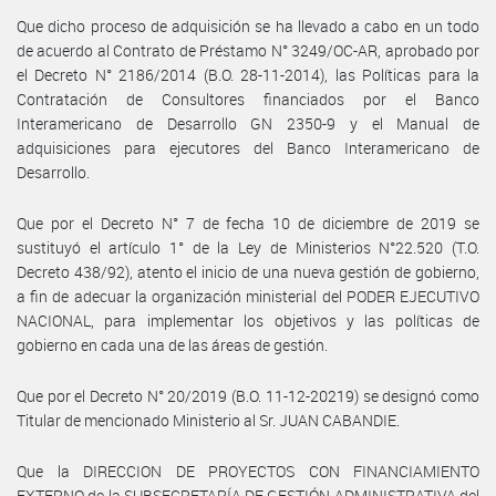
Que dicho proceso de adquisición se ha llevado a cabo en un todo
de acuerdo al Contrato de Préstamo N° 3249/OC-AR, aprobado por
el Decreto N° 2186/2014 (B.O. 28-11-2014), las Políticas para la
Contratación de Consultores financiados por el Banco
Interamericano de Desarrollo GN 2350-9 y el Manual de
adquisiciones para ejecutores del Banco Interamericano de
Desarrollo.
Que por el Decreto N° 7 de fecha 10 de diciembre de 2019 se
sustituyó el artículo 1° de la Ley de Ministerios N°22.520 (T.O.
Decreto 438/92), atento el inicio de una nueva gestión de gobierno,
a fin de adecuar la organización ministerial del PODER EJECUTIVO
NACIONAL, para implementar los objetivos y las políticas de
gobierno en cada una de las áreas de gestión.
Que por el Decreto N° 20/2019 (B.O. 11-12-20219) se designó como
Titular de mencionado Ministerio al Sr. JUAN CABANDIE.
Que la DIRECCION DE PROYECTOS CON FINANCIAMIENTO
EXTERNO de la SUBSECRETARÍA DE GESTIÓN ADMINISTRATIVA del