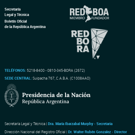
Secretaría
Legal y Técnica
Boletín Oficial
de la República Argentina
TELÉFONOS:
5218-8400 - 0810-345-BORA (2672)
SEDE CENTRAL:
Suipacha 767, C.A.B.A. (C1008AAO)
Secretaría Legal y Técnica |
Dra. María Ibarzabal Murphy - Secretaria
Dirección Nacional del Registro Oficial |
Dr. Walter Rubén Gonzalez - Director