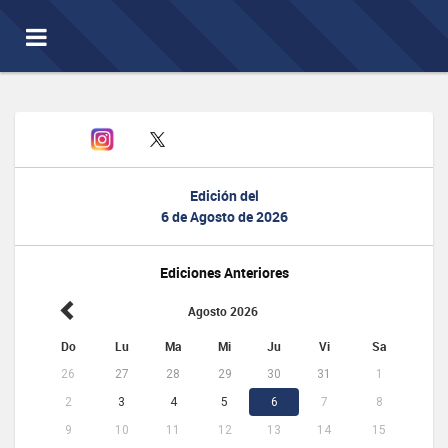
Toggle
navigation
Edición del
6 de Agosto de 2026
Ediciones Anteriores
Agosto 2026
Do
Lu
Ma
Mi
Ju
Vi
Sa
26
27
28
29
30
31
1
2
3
4
5
6
7
8
9
10
11
12
13
14
15