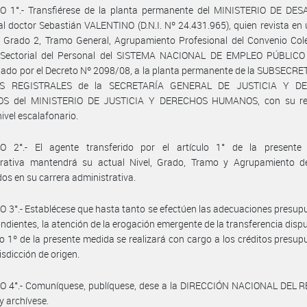
O 1°.- Transfiérese de la planta permanente del MINISTERIO DE DE
l doctor Sebastián VALENTINO (D.N.I. Nº 24.431.965), quien revista en
- Grado 2, Tramo General, Agrupamiento Profesional del Convenio Col
 Sectorial del Personal del SISTEMA NACIONAL DE EMPLEO PÚBLICO 
do por el Decreto Nº 2098/08, a la planta permanente de la SUBSECRE
S REGISTRALES de la SECRETARÍA GENERAL DE JUSTICIA Y D
S del MINISTERIO DE JUSTICIA Y DERECHOS HUMANOS, con su res
nivel escalafonario.
O 2°.- El agente transferido por el artículo 1° de la presente 
trativa mantendrá su actual Nivel, Grado, Tramo y Agrupamiento de
os en su carrera administrativa.
 3°.- Establécese que hasta tanto se efectúen las adecuaciones presup
ndientes, la atención de la erogación emergente de la transferencia disp
ulo 1º de la presente medida se realizará con cargo a los créditos presup
isdicción de origen.
O 4°.- Comuníquese, publíquese, dese a la DIRECCIÓN NACIONAL DEL 
y archívese.