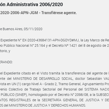
ión Administrativa 2006/2020
2020-2006-APN-JGM - Transfiérese agente.
de Buenos Aires, 05/11/2020
l Expediente N° EX-2020-43684131-APN-DGDYD#MJ, la Ley Marco de Re
o Público Nacional N° 25.164 y el Decreto Nº 1421 del 8 de agosto de 
torio, y
ERANDO:
el Expediente citado en el Visto tramita la transferencia del agente de 
nte del MINISTERIO DE DESARROLLO SOCIAL, doctor Sebastián VA
vista en UN (1) cargo Nivel A - Grado 2, Tramo General, Agrupamiento Pr
venio Colectivo de Trabajo Sectorial del Personal del SISTEMA NAC
PÚBLICO (SINEP), homologado por el Decreto N° 2098/08, a la SUBSE
NTOS REGISTRALES de la SECRETARÍA GENERAL DE JUSTICIA Y D
 del MINISTERIO DE JUSTICIA Y DERECHOS HUMANOS.