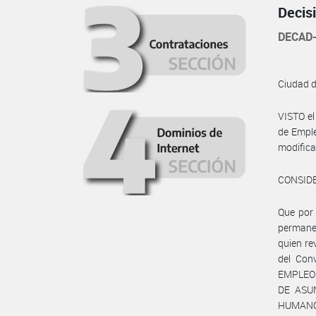
Decis
DECAD-
Ciudad 
VISTO e
de Emple
modifica
CONSID
Que por 
permane
quien re
del Con
EMPLEO 
DE ASU
HUMANOS