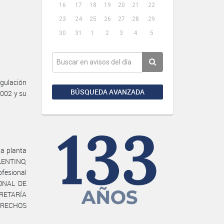
16
17
18
19
20
21
22
23
24
25
26
27
28
29
30
31
1
2
3
4
5
gulación
BÚSQUEDA AVANZADA
2002 y su
la planta
LENTINO,
ofesional
IONAL DE
CRETARÍA
ERECHOS