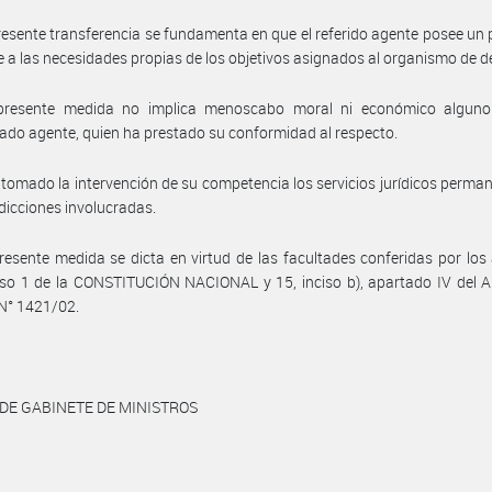
resente transferencia se fundamenta en que el referido agente posee un p
 a las necesidades propias de los objetivos asignados al organismo de d
presente medida no implica menoscabo moral ni económico alguno
do agente, quien ha prestado su conformidad al respecto.
tomado la intervención de su competencia los servicios jurídicos perma
sdicciones involucradas.
resente medida se dicta en virtud de las facultades conferidas por los 
iso 1 de la CONSTITUCIÓN NACIONAL y 15, inciso b), apartado IV del A
N° 1421/02.
 DE GABINETE DE MINISTROS