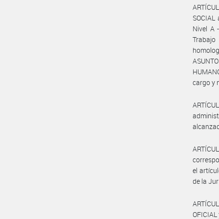
ARTÍCUL
SOCIAL a
Nivel A 
Trabajo
homologa
ASUNTO
HUMANO
cargo y 
ARTÍCUL
adminis
alcanzad
ARTÍCULO
correspo
el artíc
de la Jur
ARTÍCUL
OFICIAL 