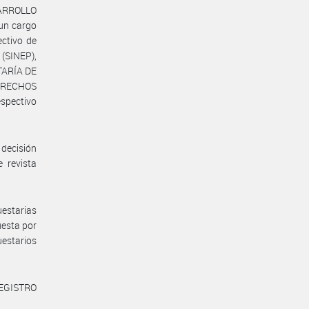
SARROLLO
 un cargo
ectivo de
(SINEP),
TARÍA DE
ERECHOS
pectivo
decisión
 revista
uestarias
uesta por
uestarios
REGISTRO