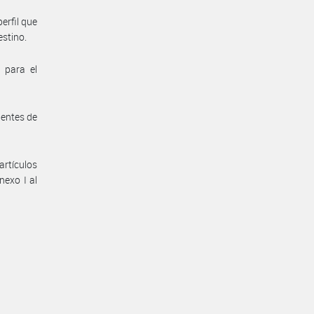
erfil que
estino.
 para el
nentes de
artículos
nexo I al