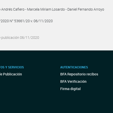
 Andrés Cafiero - Marcela Miriam Losardo - Daniel Fernando Arroyo
1/2020 N° 53661/20 v. 06/11/2020
e publicación 06/11/2020
OS Y SERVICIOS
AUTENTICACIONES
de Publicación
BFA Repositorio recibos
BFA Verificación
Firma digital