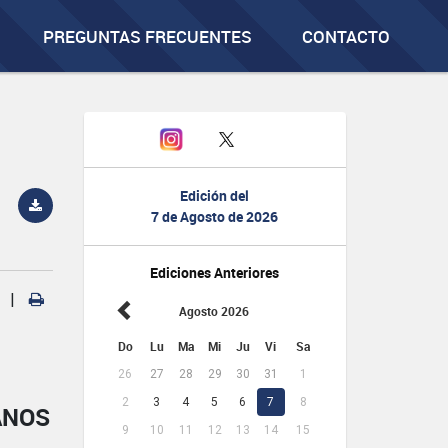
PREGUNTAS FRECUENTES
CONTACTO
Edición del
7 de Agosto de 2026
Ediciones Anteriores
|
Agosto 2026
Do
Lu
Ma
Mi
Ju
Vi
Sa
26
27
28
29
30
31
1
2
3
4
5
6
7
8
ANOS
9
10
11
12
13
14
15