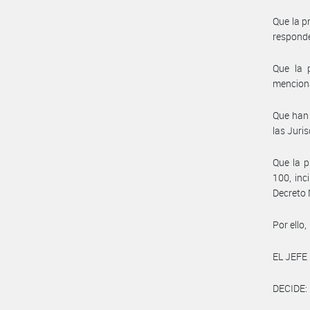
Que la p
responde
Que la 
menciona
Que han 
las Juri
Que la p
100, inc
Decreto 
Por ello,
EL JEFE
DECIDE: