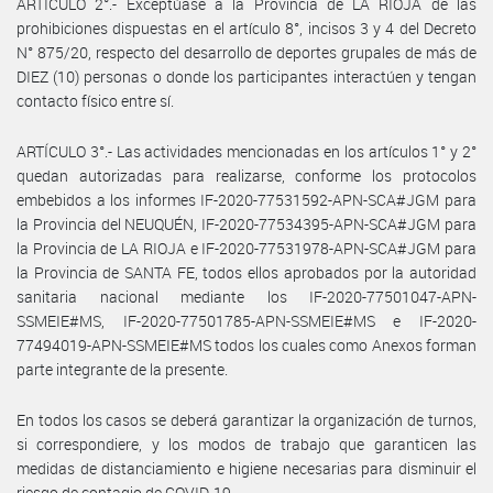
ARTÍCULO 2°.- Exceptúase a la Provincia de LA RIOJA de las
prohibiciones dispuestas en el artículo 8°, incisos 3 y 4 del Decreto
N° 875/20, respecto del desarrollo de deportes grupales de más de
DIEZ (10) personas o donde los participantes interactúen y tengan
contacto físico entre sí.
ARTÍCULO 3°.- Las actividades mencionadas en los artículos 1° y 2°
quedan autorizadas para realizarse, conforme los protocolos
embebidos a los informes IF-2020-77531592-APN-SCA#JGM para
la Provincia del NEUQUÉN, IF-2020-77534395-APN-SCA#JGM para
la Provincia de LA RIOJA e IF-2020-77531978-APN-SCA#JGM para
la Provincia de SANTA FE, todos ellos aprobados por la autoridad
sanitaria nacional mediante los IF-2020-77501047-APN-
SSMEIE#MS, IF-2020-77501785-APN-SSMEIE#MS e IF-2020-
77494019-APN-SSMEIE#MS todos los cuales como Anexos forman
parte integrante de la presente.
En todos los casos se deberá garantizar la organización de turnos,
si correspondiere, y los modos de trabajo que garanticen las
medidas de distanciamiento e higiene necesarias para disminuir el
riesgo de contagio de COVID-19.