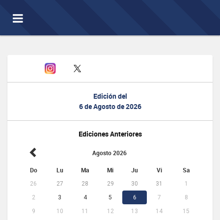
Toggle
navigation
Edición del
6 de Agosto de 2026
Ediciones Anteriores
Agosto 2026
Do
Lu
Ma
Mi
Ju
Vi
Sa
26
27
28
29
30
31
1
2
3
4
5
6
7
8
9
10
11
12
13
14
15