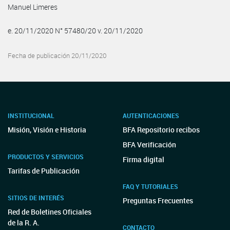
Manuel Limeres
e. 20/11/2020 N° 57480/20 v. 20/11/2020
Fecha de publicación 20/11/2020
INSTITUCIONAL
AUTENTICACIONES
Misión, Visión e Historia
BFA Repositorio recibos
BFA Verificación
PRODUCTOS Y SERVICIOS
Firma digital
Tarifas de Publicación
FAQ Y TUTORIALES
SITIOS DE INTERÉS
Preguntas Frecuentes
Red de Boletines Oficiales
de la R. A.
CONTACTO