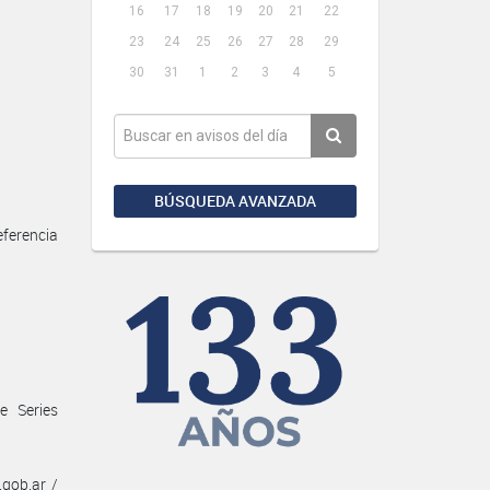
16
17
18
19
20
21
22
23
24
25
26
27
28
29
30
31
1
2
3
4
5
BÚSQUEDA AVANZADA
eferencia
e Series
gob.ar /