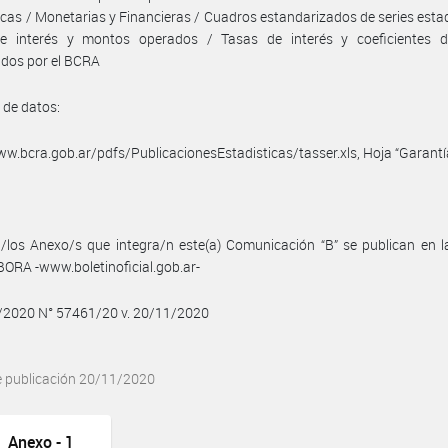
icas / Monetarias y Financieras / Cuadros estandarizados de series estad
e interés y montos operados / Tasas de interés y coeficientes d
idos por el BCRA
 de datos:
ww.bcra.gob.ar/pdfs/PublicacionesEstadisticas/tasser.xls, Hoja “Garantí
/los Anexo/s que integra/n este(a) Comunicación “B” se publican en l
BORA -www.boletinoficial.gob.ar-
1/2020 N° 57461/20 v. 20/11/2020
e publicación 20/11/2020
Anexo - 1