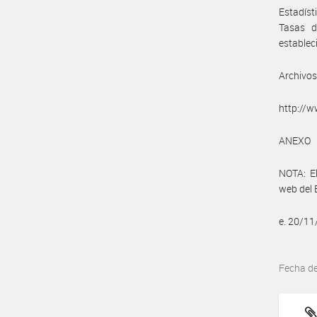
Estadíst
Tasas d
establec
Archivos
http://w
ANEXO
NOTA: El
web del 
e. 20/1
Fecha d