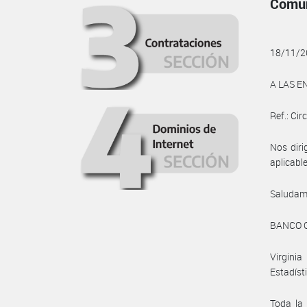
Comun
18/11/2
A LAS E
Ref.: Cir
Nos diri
aplicable
Saludam
BANCO 
Virgini
Estadíst
Toda la 