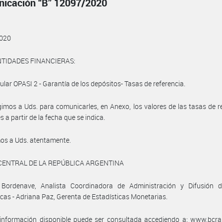
icación “B” 12097/2020
020
NTIDADES FINANCIERAS:
cular OPASI 2 - Garantía de los depósitos- Tasas de referencia.
gimos a Uds. para comunicarles, en Anexo, los valores de las tasas de r
s a partir de la fecha que se indica.
os a Uds. atentamente.
CENTRAL DE LA REPÚBLICA ARGENTINA
a Bordenave, Analista Coordinadora de Administración y Difusión d
icas - Adriana Paz, Gerenta de Estadísticas Monetarias.
información disponible puede ser consultada accediendo a: www.bcra.