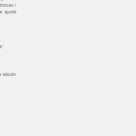
ísticas /
e ajuste
a”.
a edición