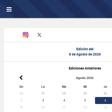
Toggle
navigation
Edición del
6 de Agosto de 2026
Ediciones Anteriores
Agosto 2026
Do
Lu
Ma
Mi
Ju
26
27
28
29
30
2
3
4
5
6
9
10
11
12
13