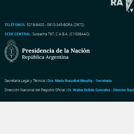
TELÉFONOS:
5218-8400 - 0810-345-BORA (2672)
SEDE CENTRAL:
Suipacha 767, C.A.B.A. (C1008AAO)
Secretaría Legal y Técnica |
Dra. María Ibarzabal Murphy - Secretaria
Dirección Nacional del Registro Oficial |
Dr. Walter Rubén Gonzalez - Director Nac