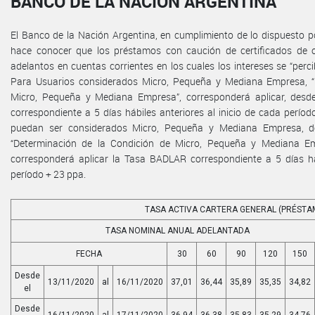
BANCO DE LA NACIÓN ARGENTINA
El Banco de la Nación Argentina, en cumplimiento de lo dispuesto por
hace conocer que los préstamos con caución de certificados de 
adelantos en cuentas corrientes en los cuales los intereses se “perc
Para Usuarios considerados Micro, Pequeña y Mediana Empresa, “
Micro, Pequeña y Mediana Empresa”, corresponderá aplicar, desd
correspondiente a 5 días hábiles anteriores al inicio de cada perí
puedan ser considerados Micro, Pequeña y Mediana Empresa, de
“Determinación de la Condición de Micro, Pequeña y Mediana Emp
corresponderá aplicar la Tasa BADLAR correspondiente a 5 días háb
período + 23 ppa.
TASA ACTIVA CARTERA GENERAL (PRÉSTA
TASA NOMINAL ANUAL ADELANTADA
FECHA
30
60
90
120
150
Desde
13/11/2020
al
16/11/2020
37,01
36,44
35,89
35,35
34,82
el
Desde
16/11/2020
al
17/11/2020
36,94
36,38
35,83
35,29
34,76