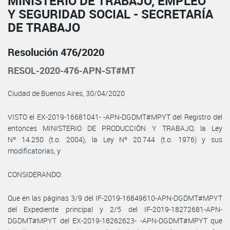
MINISTERIO DE TRABAJO, EMPLEO
Y SEGURIDAD SOCIAL - SECRETARÍA
DE TRABAJO
Resolución 476/2020
RESOL-2020-476-APN-ST#MT
Ciudad de Buenos Aires, 30/04/2020
VISTO el EX-2019-16681041- -APN-DGDMT#MPYT del Registro del
entonces MINISTERIO DE PRODUCCIÓN Y TRABAJO, la Ley
Nº 14.250 (t.o. 2004), la Ley Nº 20.744 (t.o. 1976) y sus
modificatorias, y
CONSIDERANDO:
Que en las páginas 3/9 del IF-2019-16849610-APN-DGDMT#MPYT
del Expediente principal y 2/5 del IF-2019-18272681-APN-
DGDMT#MPYT del EX-2019-18262623- -APN-DGDMT#MPYT que