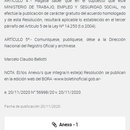
ARTÍCULO 4°.- Hágase saber que en el supuesto que este
MINISTERIO DE TRABAJO, EMPLEO Y SEGURIDAD SOCIAL, no
efectúe la publicación de carácter gratuito del acuerdo homologado
y de esta Resolución, resultará aplicable lo establecido en el tercer
párrafo del Artículo 5 de la Ley Nº 14.250 (t.o.2004).
ARTÍCULO 5º.- Comuníquese, publíquese, dése a la Dirección
Nacional del Registro Oficial y archívese.
Marcelo Claudio Bellotti
NOTA: El/los Anexo/s que integra/n este(a) Resolución se publican
en la edición web del BORA -www.boletinoficial.gob.ar-
e. 20/11/2020 N° 56998/20 v. 20/11/2020
Fecha de publicación 20/11/2020
Anexo - 1