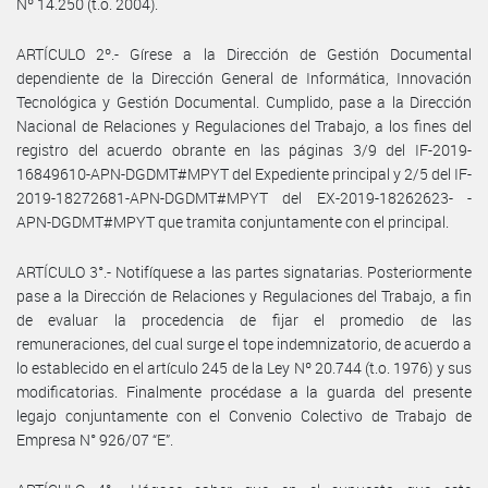
Nº 14.250 (t.o. 2004).
ARTÍCULO 2º.- Gírese a la Dirección de Gestión Documental
dependiente de la Dirección General de Informática, Innovación
Tecnológica y Gestión Documental. Cumplido, pase a la Dirección
Nacional de Relaciones y Regulaciones del Trabajo, a los fines del
registro del acuerdo obrante en las páginas 3/9 del IF-2019-
16849610-APN-DGDMT#MPYT del Expediente principal y 2/5 del IF-
2019-18272681-APN-DGDMT#MPYT del EX-2019-18262623- -
APN-DGDMT#MPYT que tramita conjuntamente con el principal.
ARTÍCULO 3°.- Notifíquese a las partes signatarias. Posteriormente
pase a la Dirección de Relaciones y Regulaciones del Trabajo, a fin
de evaluar la procedencia de fijar el promedio de las
remuneraciones, del cual surge el tope indemnizatorio, de acuerdo a
lo establecido en el artículo 245 de la Ley Nº 20.744 (t.o. 1976) y sus
modificatorias. Finalmente procédase a la guarda del presente
legajo conjuntamente con el Convenio Colectivo de Trabajo de
Empresa N° 926/07 “E”.