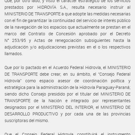
Que, por otro lado, y visto el carácter estratégico de los servicios
prestados por HIDROVÍA S.A., resulta necesario instruir al
MINISTERIO DE TRANSPORTE a que adopte las medidas necesarias
con el fin de garantizar la continuidad del servicio de interés público
de la navegación de los espacios que actualmente se prestan en el
marco del Contrato de Concesión aprobado por el Decreto
N° 253/95 y Actas de renegociación subsiguientes hasta la
adjudicación y/o adjudicaciones previstas en el o los respectivos
llamados.
Que por lo pactado en el Acuerdo Federal Hidrovía, el MINISTERIO
DE TRANSPORTE debe crear, en su ámbito, el “Consejo Federal
Hidrovía” como espacio asesor de coordinación política y
estratégica para la administración de la Hidrovía Paraguay-Paraná;
siendo dicho Consejo presidido por el titular del MINISTERIO DE
TRANSPORTE de la Nación e integrado por representantes
designados por el MINISTERIO DEL INTERIOR, el MINISTERIO DE
DESARROLLO PRODUCTIVO y por cada una de las provincias
suscriptoras del mismo.
Que el Consejo Federal Hidrovía constituirá el instrumento