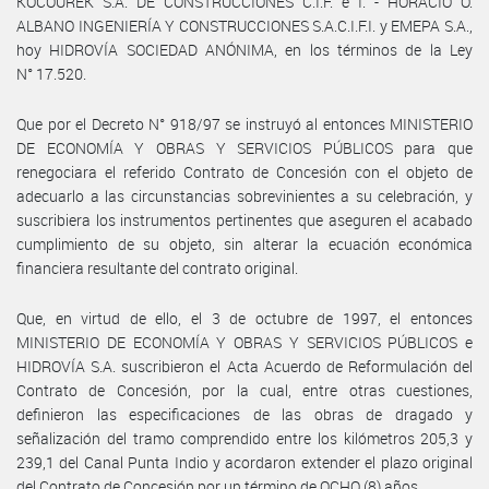
KOCOUREK S.A. DE CONSTRUCCIONES C.I.F. e I. - HORACIO O.
ALBANO INGENIERÍA Y CONSTRUCCIONES S.A.C.I.F.I. y EMEPA S.A.,
hoy HIDROVÍA SOCIEDAD ANÓNIMA, en los términos de la Ley
N° 17.520.
Que por el Decreto N° 918/97 se instruyó al entonces MINISTERIO
DE ECONOMÍA Y OBRAS Y SERVICIOS PÚBLICOS para que
renegociara el referido Contrato de Concesión con el objeto de
adecuarlo a las circunstancias sobrevinientes a su celebración, y
suscribiera los instrumentos pertinentes que aseguren el acabado
cumplimiento de su objeto, sin alterar la ecuación económica
financiera resultante del contrato original.
Que, en virtud de ello, el 3 de octubre de 1997, el entonces
MINISTERIO DE ECONOMÍA Y OBRAS Y SERVICIOS PÚBLICOS e
HIDROVÍA S.A. suscribieron el Acta Acuerdo de Reformulación del
Contrato de Concesión, por la cual, entre otras cuestiones,
definieron las especificaciones de las obras de dragado y
señalización del tramo comprendido entre los kilómetros 205,3 y
239,1 del Canal Punta Indio y acordaron extender el plazo original
del Contrato de Concesión por un término de OCHO (8) años.