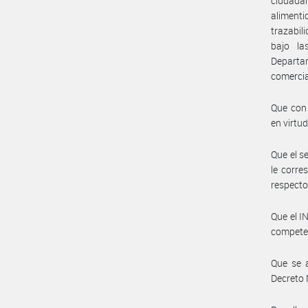
ciudadan
aliment
trazabil
bajo la
Departa
comercial
Que con 
en virtud
Que el s
le corre
respecto
Que el I
compete
Que se a
Decreto 