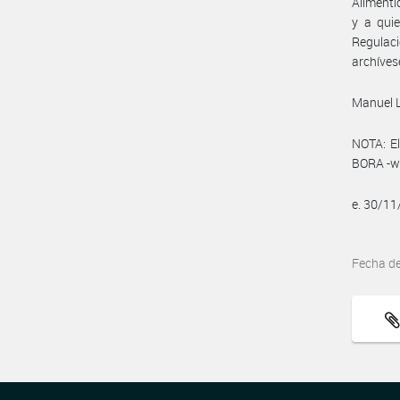
Alimenti
y a quie
Regulaci
archíves
Manuel 
NOTA: El
BORA -ww
e. 30/1
Fecha d