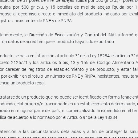
lización de 31 potes de miel de abejas sólida por 500 gr c/u., 4 potes d
íquida por 500 gr c/u. y 15 botellas de miel de abejas líquida por 1
ndose al decomiso directo e inmediato del producto indicado por exhi
egistros inexistentes de RNE y de RNPA.
eriormente, la Dirección de Fiscalización y Control del INAL informó 
ron datos de acrediten que el producto haya sido exportado.
oducto se halla en infracción al artículo 3° de la Ley 18284, el artículo 3°
ecreto 2126/71 y los artículos 6 bis, 13 y 155 del Código Alimentario 
or carecer de registros de establecimiento y de producto, y estar f
 por exhibir en el rotulo un número de RNE y RNPA inexistentes, resultan
ncia un producto ilegal.
tratarse de un producto que no puede ser identificado en forma fehacient
ducido, elaborado y/o fraccionado en un establecimiento determinado,
orado en ninguna parte del país, ni comercializado ni expendido en el terr
lica de acuerdo a lo normado por el Artículo 9° de la Ley 18284.
tención a las circunstancias detalladas y a fin de proteger la salu