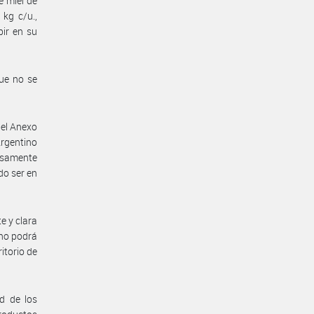
e miel de
 kg c/u.,
bir en su
que no se
 del Anexo
Argentino
alsamente
do ser en
e y clara
 no podrá
itorio de
d de los