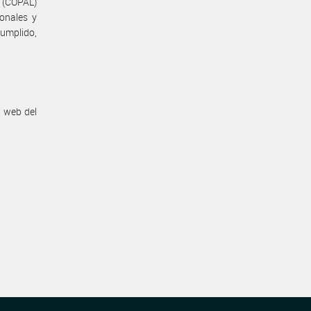
s (COPAL)
onales y
Cumplido,
n web del