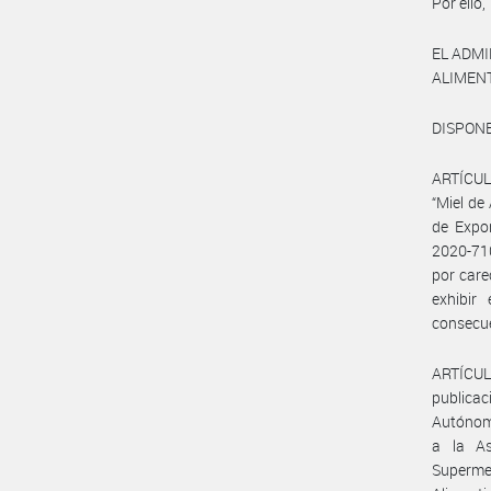
Por ello,
EL ADM
ALIMEN
DISPONE
ARTÍCULO
“Miel de
de Expor
2020-71
por care
exhibir
consecue
ARTÍCULO
publicac
Autónomo
a la As
Superme