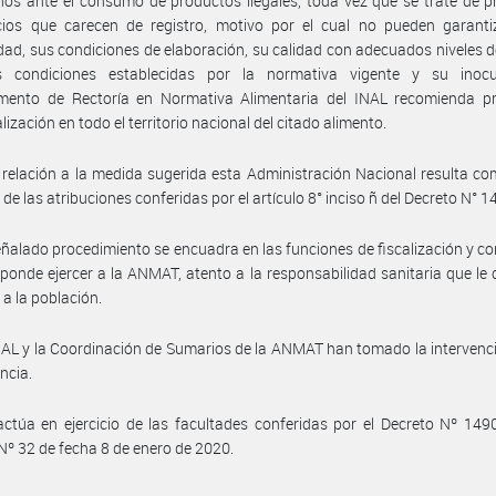
os ante el consumo de productos ilegales, toda vez que se trate de 
icios que carecen de registro, motivo por el cual no pueden garanti
idad, sus condiciones de elaboración, su calidad con adecuados niveles d
s condiciones establecidas por la normativa vigente y su inocu
mento de Rectoría en Normativa Alimentaria del INAL recomienda pro
ización en todo el territorio nacional del citado alimento.
relación a la medida sugerida esta Administración Nacional resulta c
 de las atribuciones conferidas por el artículo 8° inciso ñ del Decreto N° 
eñalado procedimiento se encuadra en las funciones de fiscalización y co
sponde ejercer a la ANMAT, atento a la responsabilidad sanitaria que le
 a la población.
NAL y la Coordinación de Sumarios de la ANMAT han tomado la intervenc
ncia.
ctúa en ejercicio de las facultades conferidas por el Decreto Nº 149
Nº 32 de fecha 8 de enero de 2020.