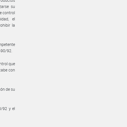
productos
zarse su
e control
idad, el
hibir la
ompetente
1490/92.
ntrol que
 cabe con
ión de su
0/92 y el