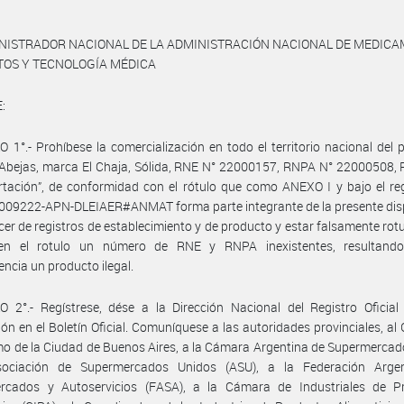
INISTRADOR NACIONAL DE LA ADMINISTRACIÓN NACIONAL DE MEDICA
TOS Y TECNOLOGÍA MÉDICA
:
 1°.- Prohíbese la comercialización en todo el territorio nacional del 
 Abejas, marca El Chaja, Sólida, RNE N° 22000157, RNPA N° 22000508,
tación”, de conformidad con el rótulo que como ANEXO I y bajo el reg
009222-APN-DLEIAER#ANMAT forma parte integrante de la presente disp
cer de registros de establecimiento y de producto y estar falsamente rot
 en el rotulo un número de RNE y RNPA inexistentes, resultand
ncia un producto ilegal.
 2°.- Regístrese, dése a la Dirección Nacional del Registro Oficial
ión en el Boletín Oficial. Comuníquese a las autoridades provinciales, al
 de la Ciudad de Buenos Aires, a la Cámara Argentina de Supermercad
ociación de Supermercados Unidos (ASU), a la Federación Arge
rcados y Autoservicios (FASA), a la Cámara de Industriales de P