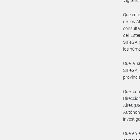
Vigilanc
Que en e
de los A
consulta
del Este
SIFeGA (
los núme
Que a su
SIFeGA,
provinci
Que cont
Direcció
Aires (D
Autónoma
investig
Que en e