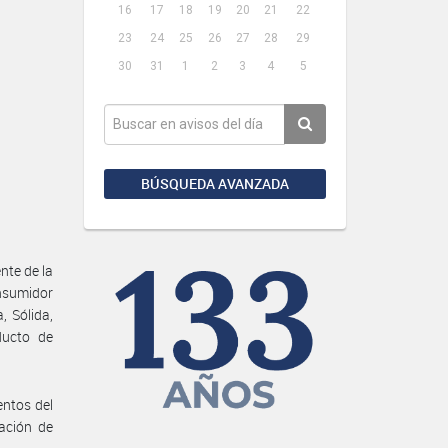
16
17
18
19
20
21
22
23
24
25
26
27
28
29
30
31
1
2
3
4
5
BÚSQUEDA AVANZADA
nte de la
onsumidor
, Sólida,
ducto de
entos del
ación de