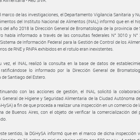
ia Alimentaria - Red SIVA.
l marco de las investigaciones, el Departamento Vigilancia Sanitaria y Nu
limentos del Instituto Nacional de Alimentos (INAL) informó que en el his
s del año 2018 la Dirección General de Bromatología de la provincia de
ro había informado a través de las consultas federales N° 3010 y N°
Sistema de Información Federal para la Gestión de Control de los Alime
ros de RNE y RNPA exhibidos en el rotulo eran inexistentes.
 vez, el INAL realizó la consulta en la base de datos de establecimi
 ratificándose lo informado por la Dirección General de Bromatolog
a de Santiago del Estero.
inuando con las acciones de gestión, el INAL solicitó la colaboraci
n General de Higiene y Seguridad Alimentaria de la Ciudad Autónoma 
GHySA) a fin de que proceda a realizar una inspección en un comercio de 
 de Buenos Aires, con el objeto de verificar la comercialización del
ado.
ste sentido, la DGHySA informó que en el marco de dicha inspección ve