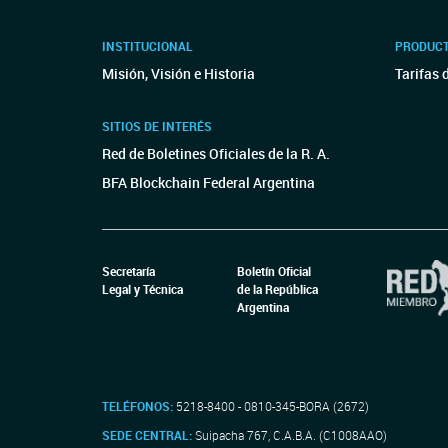
INSTITUCIONAL
PRODUCT
Misión, Visión e Historia
Tarifas 
SITIOS DE INTERÉS
Red de Boletines Oficiales de la R. A.
BFA Blockchain Federal Argentina
Secretaría
Boletín Oficial
Legal y Técnica
de la República
Argentina
TELÉFONOS:
5218-8400 - 0810-345-BORA (2672)
SEDE CENTRAL:
Suipacha 767, C.A.B.A. (C1008AAO)