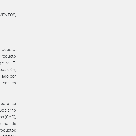
MENTOS,
producto:
 Producto
istro IF-
osición,
ulado por
o ser en
 para su
 Gobierno
os (CAS),
ntina de
roductos