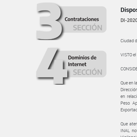
Dispo
DI-20
Ciudad 
VISTO e
CONSID
Que en l
Direcció
en relac
Peso Ap
Exportac
Que aten
INAL no