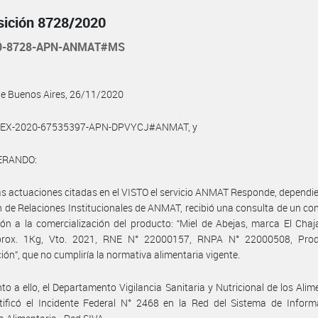
sición 8728/2020
20-8728-APN-ANMAT#MS
de Buenos Aires, 26/11/2020
l EX-2020-67535397-APN-DPVYCJ#ANMAT, y
ERANDO:
as actuaciones citadas en el VISTO el servicio ANMAT Responde, dependie
n de Relaciones Institucionales de ANMAT, recibió una consulta de un c
ión a la comercialización del producto: “Miel de Abejas, marca El Chaja
rox. 1Kg, Vto. 2021, RNE N° 22000157, RNPA N° 22000508, Pro
ión”, que no cumpliría la normativa alimentaria vigente.
to a ello, el Departamento Vigilancia Sanitaria y Nutricional de los Alim
tificó el Incidente Federal N° 2468 en la Red del Sistema de Inform