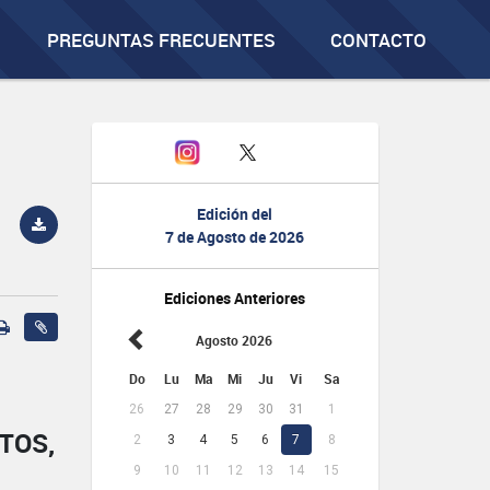
PREGUNTAS FRECUENTES
CONTACTO
Edición del
7 de Agosto de 2026
Ediciones Anteriores
Agosto 2026
Do
Lu
Ma
Mi
Ju
Vi
Sa
26
27
28
29
30
31
1
TOS,
2
3
4
5
6
7
8
9
10
11
12
13
14
15