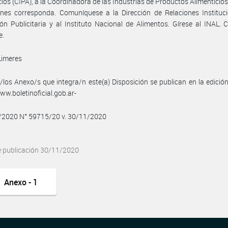
cios (CIPA), a la Coordinadora de las Industrias de Productos Alimenticio
nes corresponda. Comuníquese a la Dirección de Relaciones Instituci
ón Publicitaria y al Instituto Nacional de Alimentos. Gírese al INAL. 
e.
Limeres
/los Anexo/s que integra/n este(a) Disposición se publican en la edició
w.boletinoficial.gob.ar-
1/2020 N° 59715/20 v. 30/11/2020
e publicación 30/11/2020
Anexo - 1