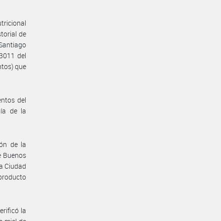
tricional
torial de
 Santiago
 3011 del
ntos) que
entos del
ía de la
ón de la
de Buenos
la Ciudad
 producto
rificó la