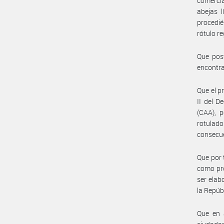
comercia
abejas l
procedié
rótulo r
Que post
encontra
Que el pr
II del D
(CAA), p
rotulado
consecue
Que por 
como pro
ser elab
la Repúb
Que en a