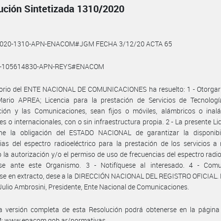
ución Sintetizada 1310/2020
2020-1310-APN-ENACOM#JGM FECHA 3/12/20 ACTA 65
9-105614830-APN-REYS#ENACOM
torio del ENTE NACIONAL DE COMUNICACIONES ha resuelto: 1 - Otorgar 
Mario APREA; Licencia para la prestación de Servicios de Tecnologí
ción y las Comunicaciones, sean fijos o móviles, alámbricos o inalá
es o internacionales, con o sin infraestructura propia. 2 - La presente Li
ne la obligación del ESTADO NACIONAL de garantizar la disponibi
ias del espectro radioeléctrico para la prestación de los servicios a r
 la autorización y/o el permiso de uso de frecuencias del espectro radio
rse ante este Organismo. 3 - Notifíquese al interesado. 4 - Comu
se en extracto, dese a la DIRECCIÓN NACIONAL DEL REGISTRO OFICIAL. 
Julio Ambrosini, Presidente, Ente Nacional de Comunicaciones.
a versión completa de esta Resolución podrá obtenerse en la págin
 www.enacom.gob.ar/normativas.