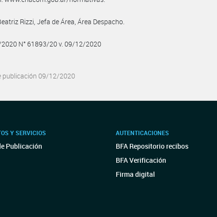
Beatriz Rizzi, Jefa de Área, Área Despacho.
2/2020 N° 61893/20 v. 09/12/2020
e publicación 09/12/2020
OS Y SERVICIOS
AUTENTICACIONES
de Publicación
BFA Repositorio recibos
BFA Verificación
Firma digital