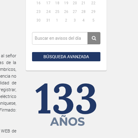
16
17
18
19
20
21
22
23
24
25
26
27
28
29
30
31
1
2
3
4
5
al señor
BÚSQUEDA AVANZADA
as de la
mbricos,
cencia no
lidad de
egistrar,
eléctrico
níquese,
Firmado:
a WEB de