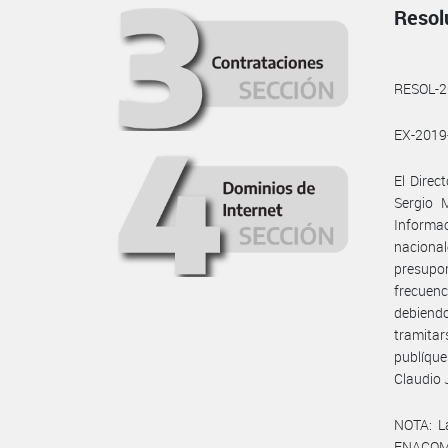
Resol
RESOL-
EX-201
El Direc
Sergio 
Informa
nacional
presupo
frecuenc
debiendo
tramita
publíque
Claudio 
NOTA: L
ENACOM: