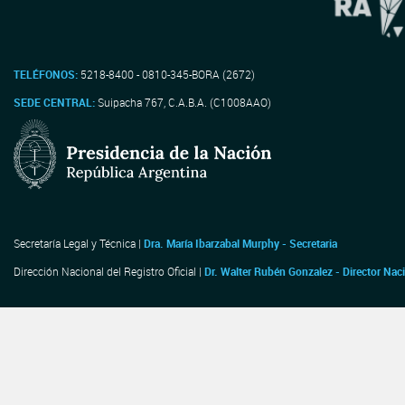
TELÉFONOS:
5218-8400 - 0810-345-BORA (2672)
SEDE CENTRAL:
Suipacha 767, C.A.B.A. (C1008AAO)
Secretaría Legal y Técnica |
Dra. María Ibarzabal Murphy - Secretaria
Dirección Nacional del Registro Oficial |
Dr. Walter Rubén Gonzalez - Director Nac