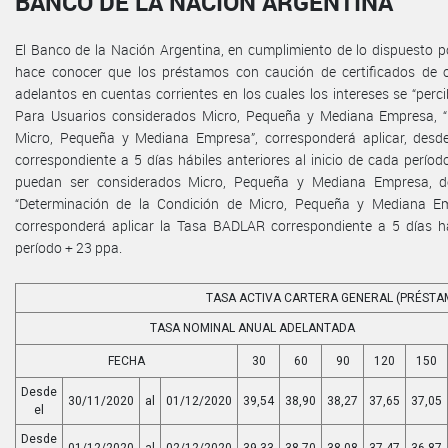
BANCO DE LA NACIÓN ARGENTINA
El Banco de la Nación Argentina, en cumplimiento de lo dispuesto por
hace conocer que los préstamos con caución de certificados de 
adelantos en cuentas corrientes en los cuales los intereses se “perc
Para Usuarios considerados Micro, Pequeña y Mediana Empresa, “
Micro, Pequeña y Mediana Empresa”, corresponderá aplicar, desd
correspondiente a 5 días hábiles anteriores al inicio de cada perí
puedan ser considerados Micro, Pequeña y Mediana Empresa, de
“Determinación de la Condición de Micro, Pequeña y Mediana Emp
corresponderá aplicar la Tasa BADLAR correspondiente a 5 días háb
período + 23 ppa.
TASA ACTIVA CARTERA GENERAL (PRÉSTA
TASA NOMINAL ANUAL ADELANTADA
FECHA
30
60
90
120
150
Desde
30/11/2020
al
01/12/2020
39,54
38,90
38,27
37,65
37,05
el
Desde
01/12/2020
al
02/12/2020
39,33
38,70
38,08
37,47
36,87