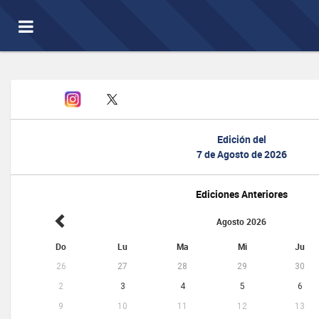
Toggle
navigation
Edición del
7 de Agosto de 2026
Ediciones Anteriores
Agosto 2026
Do
Lu
Ma
Mi
Ju
26
27
28
29
30
2
3
4
5
6
9
10
11
12
13