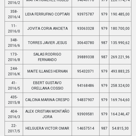
2016/2
358-
LIDIA FERRUFINO COPTARI
93975787
979
190.485,00
2016/4
11-
JOVITA CORIA ANCIETA
93063328
979
180.700,00
2016/0
348-
TORRES JAVIER JESUS
30643780
987
135.990,62
2016/6
173-
SALAS RODRIGO
39889338
987
269.221,96
2016/8
FERNANDO
244-
MAITE ILLANES HERNAN
95432071
979
493.883,25
2016/K
41-
EBERT GUSTAVO
94168486
979
258.324,00
2016/5
ORELLANA COSSIO
435-
CALCINA MARINA CRESPO
94837907
979
169.764,60
2015/8
404-
ALEX CRISTIAN MONTAÑO
93909581
979
164.246,47
2016/3
JORA
22-
HELGUERA VICTOR OMAR
14657514
987
54.815,30
2017/5