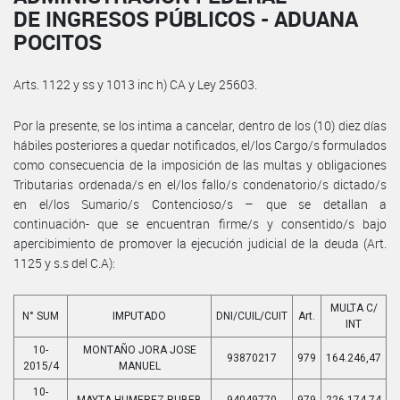
DE INGRESOS PÚBLICOS - ADUANA
POCITOS
Arts. 1122 y ss y 1013 inc h) CA y Ley 25603.
Por la presente, se los intima a cancelar, dentro de los (10) diez días
hábiles posteriores a quedar notificados, el/los Cargo/s formulados
como consecuencia de la imposición de las multas y obligaciones
Tributarias ordenada/s en el/los fallo/s condenatorio/s dictado/s
en el/los Sumario/s Contencioso/s – que se detallan a
continuación- que se encuentran firme/s y consentido/s bajo
apercibimiento de promover la ejecución judicial de la deuda (Art.
1125 y s.s del C.A):
MULTA C/
N° SUM
IMPUTADO
DNI/CUIL/CUIT
Art.
INT
10-
MONTAÑO JORA JOSE
93870217
979
164.246,47
2015/4
MANUEL
10-
MAYTA HUMEREZ RUBEB
94049770
979
226.174,74