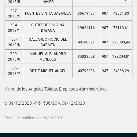
2018/5
JAVIER
697-
FUENTES CINTIA GABRIELA
36679487
987
48061,83
2018/5
604-
GUTIERREZ SILVINA
19024116
987
76110,61
2018/1
DAYANA
08-
GALLARDO ROCIO DEL
40740821
987
378093,44
2019/K
CARMEN
709-
MANUEL ALEJANDRO
35822028
987
188204,01
2018/0
MENECES
696-
ORTIZ MIGUEL ANGEL
40792286
947
24388,29
2018/7
María de los Ángeles Tolaba, Empleada Administrativa.
e. 09/12/2020 N° 61588/20 v. 09/12/2020
Fecha de publicación 09/12/2020