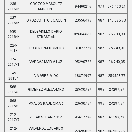
238-
OROZCO VASQUEZ
94400216
979
370.453,21
2016/K
MARLENE
337-
OROZCO TITO JOAQUIN
20556495
987
143.085,73
2016/K
530-
DELGADILLO DARIO
326844293
987
75.788,98
2018/K
SEBASTIAN
224-
FLORENTINA ROMERO
31022729
987
75.749,01
2018
15-
VARGAS MARIA LUZ
95290722
987
96.740,35
2017/1
149-
ALVAREZ ALDO
18874907
987
250558,77
20184
568-
GIMENEZ ALEJANDRO
23630757
995
24297,57
2015/0
568-
AVALOS RAUL OMAR
23630757
995
24297,57
2015/0
212-
ZELADA FRANCISCA
95617796
987
61193,78
2017/7
212-
VALVERDE EDUARDO
27695812
987
367807,52