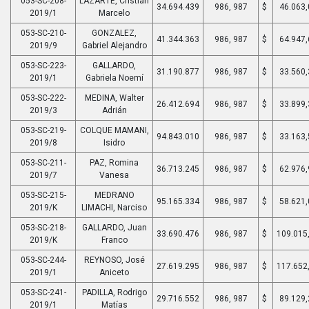
053-SC-208-
LAZARTE, Cristian
34.694.439
986, 987
$
46.063,
2019/1
Marcelo
053-SC-210-
GONZALEZ,
41.344.363
986, 987
$
64.947,
2019/9
Gabriel Alejandro
053-SC-223-
GALLARDO,
31.190.877
986, 987
$
33.560,
2019/1
Gabriela Noemí
053-SC-222-
MEDINA, Walter
26.412.694
986, 987
$
33.899,
2019/3
Adrián
053-SC-219-
COLQUE MAMANI,
94.843.010
986, 987
$
33.163,
2019/8
Isidro
053-SC-211-
PAZ, Romina
36.713.245
986, 987
$
62.976,
2019/7
Vanesa
053-SC-215-
MEDRANO
95.165.334
986, 987
$
58.621,
2019/K
LIMACHI, Narciso
053-SC-218-
GALLARDO, Juan
33.690.476
986, 987
$
109.015
2019/K
Franco
053-SC-244-
REYNOSO, José
27.619.295
986, 987
$
117.652
2019/1
Aniceto
053-SC-241-
PADILLA, Rodrigo
29.716.552
986, 987
$
89.129,
2019/1
Matías