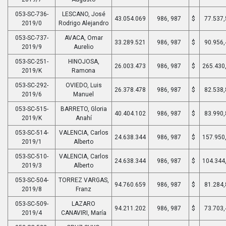
053-SC-736-
LESCANO, José
43.054.069
986, 987
$
77.537,
2019/0
Rodrigo Alejandro
053-SC-737-
AVACA, Omar
33.289.521
986, 987
$
90.956,
2019/9
Aurelio
053-SC-251-
HINOJOSA,
26.003.473
986, 987
$
265.430
2019/K
Ramona
053-SC-292-
OVIEDO, Luis
26.378.478
986, 987
$
82.538,
2019/6
Manuel
053-SC-515-
BARRETO, Gloria
40.404.102
986, 987
$
83.990,
2019/K
Anahí
053-SC-514-
VALENCIA, Carlos
24.638.344
986, 987
$
157.950
2019/1
Alberto
053-SC-510-
VALENCIA, Carlos
24.638.344
986, 987
$
104.344
2019/3
Alberto
053-SC-504-
TORREZ VARGAS,
94.760.659
986, 987
$
81.284,
2019/8
Franz
053-SC-509-
LAZARO
94.211.202
986, 987
$
73.703,
2019/4
CANAVIRI, María