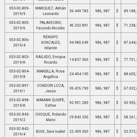
053-SC-809-
MARQUEZ, Adrián
36.449.785
986, 987
$
89.188,
2019/9
Leonardo
053-SC-805-
PALAVECINO,
45.332.891
986, 987
$
71.238,
2019/6
Facundo Nicolás
RENGIFO
053-SC-806-
GONZALES,
94.980.049
986, 987
$
87.644,
2019/4
Hilarión
053-SC-803-
RASJIDO, Enrique
14.837.360
986, 987
$
77.751,
2019/K
Ricardo
053-SC-804-
MANSILLA, Rosa
24.494.195
986, 987
$
88.655,
2019/8
Angélica
053-SC-897-
CONDORI LOZA,
95.476.790
986, 987
$
67.032,
2019/1
Jesús
053-SC-898-
MAMANI QUISPE,
92.951.280
986, 987
$
55.955,
2019/K
Esther
053-SC-843-
CHOQUE, Rolando
29.843.330
986, 987
$
58.261,
2019/2
Mario
053-SC-842-
BOIX, Sara Isabel
22.439.360
986, 987
$
52.572,
2019/4