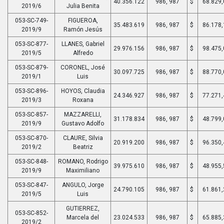
40.356.122
986, 987
$
68.829,
2019/6
Julia Benita
053-SC-749-
FIGUEROA,
35.483.619
986, 987
$
86.178,
2019/9
Ramón Jesús
053-SC-877-
LLANES, Gabriel
29.976.156
986, 987
$
98.475,
2019/5
Alfredo
053-SC-879-
CORONEL, José
30.097.725
986, 987
$
88.770,
2019/1
Luis
053-SC-896-
HOYOS, Claudia
24.346.927
986, 987
$
77.271,
2019/3
Roxana
053-SC-857-
MAZZARELLI,
31.178.834
986, 987
$
48.799,
2019/9
Gustavo Adolfo
053-SC-870-
CLAURE, Silvia
20.919.200
986, 987
$
96.350,
2019/2
Beatriz
053-SC-848-
ROMANO, Rodrigo
39.975.610
986, 987
$
48.955,
2019/9
Maximiliano
053-SC-847-
ANGULO, Jorge
24.790.105
986, 987
$
61.861,
2019/5
Luis
GUTIERREZ,
053-SC-852-
Marcela del
23.024.533
986, 987
$
65.885,
2019/2