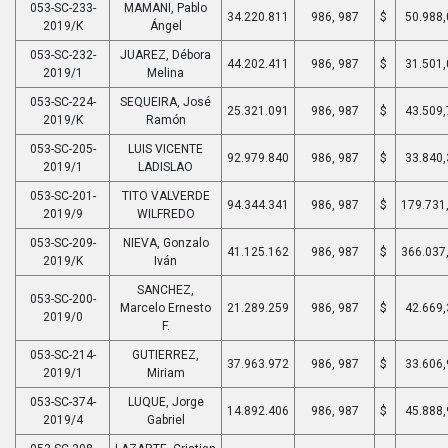
053-SC-233-
MAMANI, Pablo
34.220.811
986, 987
$
50.988,
2019/K
Ángel
053-SC-232-
JUAREZ, Débora
44.202.411
986, 987
$
31.501,
2019/1
Melina
053-SC-224-
SEQUEIRA, José
25.321.091
986, 987
$
43.509,
2019/K
Ramón
053-SC-205-
LUIS VICENTE
92.979.840
986, 987
$
33.840,
2019/1
LADISLAO
053-SC-201-
TITO VALVERDE
94.344.341
986, 987
$
179.731
2019/9
WILFREDO
053-SC-209-
NIEVA, Gonzalo
41.125.162
986, 987
$
366.037
2019/K
Iván
SANCHEZ,
053-SC-200-
Marcelo Ernesto
21.289.259
986, 987
$
42.669,
2019/0
F.
053-SC-214-
GUTIERREZ,
37.963.972
986, 987
$
33.606,
2019/1
Miriam
053-SC-374-
LUQUE, Jorge
14.892.406
986, 987
$
45.888,
2019/4
Gabriel