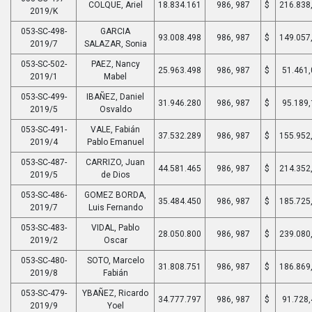
COLQUE, Ariel
18.834.161
986, 987
$
216.838
2019/K
053-SC-498-
GARCIA
93.008.498
986, 987
$
149.057
2019/7
SALAZAR, Sonia
053-SC-502-
PAEZ, Nancy
25.963.498
986, 987
$
51.461,
2019/1
Mabel
053-SC-499-
IBAÑEZ, Daniel
31.946.280
986, 987
$
95.189,
2019/5
Osvaldo
053-SC-491-
VALE, Fabián
37.532.289
986, 987
$
155.952
2019/4
Pablo Emanuel
053-SC-487-
CARRIZO, Juan
44.581.465
986, 987
$
214.352
2019/5
de Dios
053-SC-486-
GOMEZ BORDA,
35.484.450
986, 987
$
185.725
2019/7
Luis Fernando
053-SC-483-
VIDAL, Pablo
28.050.800
986, 987
$
239.080
2019/2
Oscar
053-SC-480-
SOTO, Marcelo
31.808.751
986, 987
$
186.869
2019/8
Fabián
053-SC-479-
YBAÑEZ, Ricardo
34.777.797
986, 987
$
91.728,
2019/9
Yoel