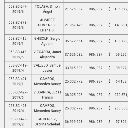
053-SC-247-
TOLABA, Simon
21.576.387
986, 987
$
135.672
2019/6
Ángel
ALVAREZ
053-SC-373-
GONZALEZ,
21.967.475
986, 987
$
140.901
2019/6
Liliana G.
053-SC-415-
GHISOLFI, Sergio
35.572.561
986, 987
$
138.793
2019/1
Agustín
053-SC-418-
VIZCARRA, Janet
37.656.082
986, 987
$
59.296,
2019/6
Alejandra
053-SC-419-
VALLEJO, Samuel
33.815.808
986, 987
$
98.827,
2019/4
Javier
053-SC-421-
CAMPOS,
25.002.772
986, 987
$
64.158,
2019/1
Mercedes Nancy
053-SC-427-
VISGARRA, Lucas
38.025.025
986, 987
$
279.571
2019/6
Franco
053-SC-428-
CAMPOS,
25.002.772
986, 987
$
268.550
2019/4
Mercedes Nancy
053-SC-429-
GUTIERREZ,
36.919.528
986, 987
$
57.896,
2019/2
Sabrina Soledad