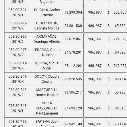
2019/8
Alejandro
053-SC-721-
CHIPANA, Carlos
18.299.394
986, 987
$
202.950
2019/1
Ernesto
053-SC-722-
LEGUIZAMON,
29.081.530
986, 987
$
65.380,
2019/K
Gabriela Mónica
053-SC-825-
ARGARAÑAZ,
23.019.867
986, 987
$
211.878
2019/2
Domingo Alfredo
053-SC-297-
LEDESMA, Carlos
24.578.201
986, 987
$
34.592,
2019/7
Alberto
053-SC-314-
MEDINA, Miguel
25.112.202
986, 987
$
262.039
2019/K
Ángel
053-SC-341-
GODOY, Claudia
32.928.535
986, 987
$
85.164,
2019/K
Cecilia
053-SC-342-
MAZZARELLI,
18.506.217
986, 987
$
55.923,
2019/8
Norma Beatriz
SORIA
053-SC-343-
MAZZARELLI,
34.693.128
986, 987
$
36.310,
2019/1
Raúl Emanuel
053-SC-795-
SAPIEHA, Juan
25.542.140
986, 987
$
70.174,
2019/7
Augusto