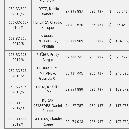
Francis N.
053-SC-503-
LOPEZ, Noelia
37.895.837
986, 987
$
95.946,
2019/K
Sandra
053-SC-505-
PEREYRA, Claudio
27.911.520
986, 987
$
86.469,
2109/1
Enrique
MAMANI
053-SC-507-
RODRIGUEZ,
93.909.989
986, 987
$
104.092
2019/8
Virginia
053-SC-508-
ZUÑIGA, Fredy
39.400.741
986, 987
$
90.429,
2019/6
Sergio
CHUMACERO
053-SC-528-
MIRANDA,
35.931.445
986, 987
$
245.598
2019/2
Gabriela C.
053-SC-535-
CRUZ, Rodolfo
23.659.889
986, 987
$
123.573
2019/6
Elías
DURAN
053-SC-599-
CESPEDES, Daniel
94.127.787
986, 987
$
117.073
2019/3
Crispin
053-SC-601-
BELTRAN, Claudio
20.179.043
986, 987
$
197.872
2019/1
Roque