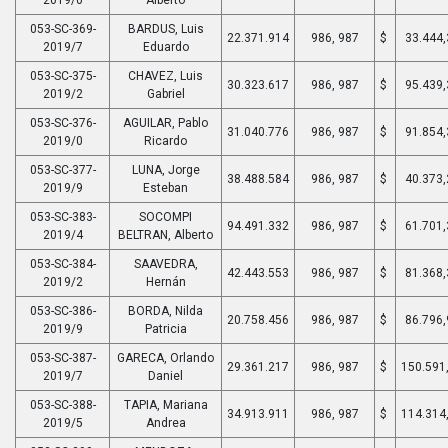
2019/0
Alberto
053-SC-369-
BARDUS, Luis
22.371.914
986, 987
$
33.444,
2019/7
Eduardo
053-SC-375-
CHAVEZ, Luis
30.323.617
986, 987
$
95.439,
2019/2
Gabriel
053-SC-376-
AGUILAR, Pablo
31.040.776
986, 987
$
91.854,
2019/0
Ricardo
053-SC-377-
LUNA, Jorge
38.488.584
986, 987
$
40.373,
2019/9
Esteban
053-SC-383-
SOCOMPI
94.491.332
986, 987
$
61.701,
2019/4
BELTRAN, Alberto
053-SC-384-
SAAVEDRA,
42.443.553
986, 987
$
81.368,
2019/2
Hernán
053-SC-386-
BORDA, Nilda
20.758.456
986, 987
$
86.796,
2019/9
Patricia
053-SC-387-
GARECA, Orlando
29.361.217
986, 987
$
150.591
2019/7
Daniel
053-SC-388-
TAPIA, Mariana
34.913.911
986, 987
$
114.314
2019/5
Andrea