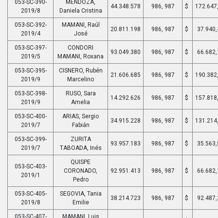
053-SC-390-
MENDOZA,
44.348.578
986, 987
$
172.647
2019/8
Daniela Cristina
053-SC-392-
MAMANI, Raúl
20.811.198
986, 987
$
37.940,
2019/4
José
053-SC-397-
CONDORI
93.049.380
986, 987
$
66.682,
2019/5
MAMANI, Roxana
053-SC-395-
CISNERO, Rubén
21.606.685
986, 987
$
190.382
2019/9
Marcelino
053-SC-398-
RUSO, Sara
14.292.626
986, 987
$
157.818
2019/9
Amelia
053-SC-400-
ARIAS, Sergio
34.915.228
986, 987
$
131.214
2019/7
Fabián
053-SC-399-
ZURITA
93.957.183
986, 987
$
35.563,
2019/7
TABOADA, Inés
QUISPE
053-SC-403-
CORONADO,
92.951.413
986, 987
$
66.682,
2019/1
Pedro
053-SC-405-
SEGOVIA, Tania
38.214.723
986, 987
$
92.487,
2019/8
Emilie
053-SC-407-
MAMANI, Luis