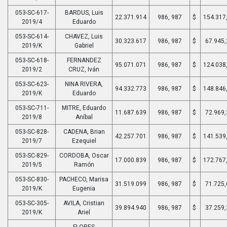
053-SC-617-
BARDUS, Luis
22.371.914
986, 987
$
154.317
2019/4
Eduardo
053-SC-614-
CHAVEZ, Luis
30.323.617
986, 987
$
67.945,
2019/K
Gabriel
053-SC-618-
FERNANDEZ
95.071.071
986, 987
$
124.038
2019/2
CRUZ, Iván
053-SC-623-
NINA RIVERA,
94.332.773
986, 987
$
148.846
2019/K
Eduardo
053-SC-711-
MITRE, Eduardo
11.687.639
986, 987
$
72.969,
2019/8
Aníbal
053-SC-828-
CADENA, Brian
42.257.701
986, 987
$
141.539
2019/7
Ezequiel
053-SC-829-
CORDOBA, Oscar
17.000.839
986, 987
$
172.767
2019/5
Ramón
053-SC-830-
PACHECO, Marisa
31.519.099
986, 987
$
71.725,
2019/K
Eugenia
053-SC-305-
AVILA, Cristian
39.894.940
986, 987
$
37.259,
2019/K
Ariel