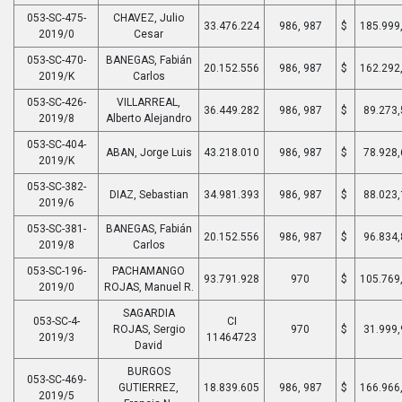
053-SC-475-
CHAVEZ, Julio
33.476.224
986, 987
$
185.999
2019/0
Cesar
053-SC-470-
BANEGAS, Fabián
20.152.556
986, 987
$
162.292
2019/K
Carlos
053-SC-426-
VILLARREAL,
36.449.282
986, 987
$
89.273,
2019/8
Alberto Alejandro
053-SC-404-
ABAN, Jorge Luis
43.218.010
986, 987
$
78.928,
2019/K
053-SC-382-
DIAZ, Sebastian
34.981.393
986, 987
$
88.023,
2019/6
053-SC-381-
BANEGAS, Fabián
20.152.556
986, 987
$
96.834,
2019/8
Carlos
053-SC-196-
PACHAMANGO
93.791.928
970
$
105.769
2019/0
ROJAS, Manuel R.
SAGARDIA
053-SC-4-
CI
ROJAS, Sergio
970
$
31.999,
2019/3
11464723
David
BURGOS
053-SC-469-
GUTIERREZ,
18.839.605
986, 987
$
166.966
2019/5