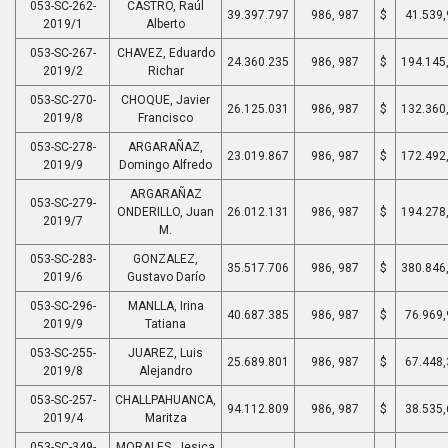
053-SC-262-
CASTRO, Raúl
39.397.797
986, 987
$
41.539,
2019/1
Alberto
053-SC-267-
CHAVEZ, Eduardo
24.360.235
986, 987
$
194.145
2019/2
Richar
053-SC-270-
CHOQUE, Javier
26.125.031
986, 987
$
132.360
2019/8
Francisco
053-SC-278-
ARGARAÑAZ,
23.019.867
986, 987
$
172.492
2019/9
Domingo Alfredo
ARGARAÑAZ
053-SC-279-
ONDERILLO, Juan
26.012.131
986, 987
$
194.278
2019/7
M.
053-SC-283-
GONZALEZ,
35.517.706
986, 987
$
380.846
2019/6
Gustavo Darío
053-SC-296-
MANLLA, Irina
40.687.385
986, 987
$
76.969,
2019/9
Tatiana
053-SC-255-
JUAREZ, Luis
25.689.801
986, 987
$
67.448,
2019/8
Alejandro
053-SC-257-
CHALLPAHUANCA,
94.112.809
986, 987
$
38.535,
2019/4
Maritza
053-SC-349-
MORALES, Jesica