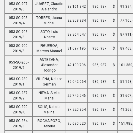
053-SC-907-
JUAREZ, Claudio
33.161.842
986, 987
$
91.394,
2019/0
Alejandro
053-SC-905-
TORRES, Joana
32.859.934
986, 987
$
77.105,
2019/4
Michel
053-SC-903-
SOTO, Luis
39.364.547
986, 987
$
87.911,
2019/8
Alberto
053-SC-900-
FIGUEROA,
31.097.195
986, 987
$
89.468,
2019/8
Marcos Manuel
ANTEZANA,
053-SC-265-
Alexander
42.199.796
986, 987
$
101.380
2019/6
Rodrigo
053-SC-280-
VILLENA, Nelson
39.042.064
986, 987
$
51.193,
2019/1
German
053-SC-287-
NIEVA, Stella
29.745.546
986, 987
$
31.607,
2019/9
Maris
053-SC-290-
SOLIS, Natalia
37.920.354
986, 987
$
41.269,
2019/K
Melina
053-SC-264-
ROCHA POZO,
95.690.520
986, 987
$
151.985
2019/8
Asteria