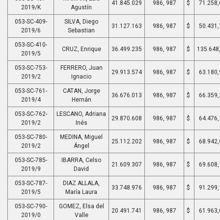
41.845.029
986, 987
$
71.258,
2019/K
Agustín
053-SC-409-
SILVA, Diego
31.127.163
986, 987
$
50.431,
2019/6
Sebastian
053-SC-410-
CRUZ, Enrique
36.499.235
986, 987
$
135.648
2019/5
053-SC-753-
FERRERO, Juan
29.913.574
986, 987
$
63.180,
2019/2
Ignacio
053-SC-761-
CATAN, Jorge
36.676.013
986, 987
$
66.359,
2019/4
Hernán
053-SC-762-
LESCANO, Adriana
29.870.608
986, 987
$
64.476,
2019/2
Inés
053-SC-780-
MEDINA, Miguel
25.112.202
986, 987
$
68.942,
2019/2
Ángel
053-SC-785-
IBARRA, Celso
21.609.307
986, 987
$
69.608,
2019/9
David
053-SC-787-
DIAZ ALLALA,
33.748.976
986, 987
$
91.299,
2019/5
María Laura
053-SC-790-
GOMEZ, Elsa del
20.491.741
986, 987
$
61.963,
2019/0
Valle