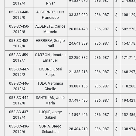
94.827.675
986, 987
$
214.682
2019/4
Nivar
053-SC-448-
ALBORNOZ, Luis
33.332.030
986, 987
$
108.129
2019/0
Francisco
053-SC-450-
ALDERETE, Carlos
26.834.478
986, 987
$
502.270
2019/8
Marcelo
053-SC-452-
HERRERA, Sergio
24.641.889
986, 987
$
154.178
2019/K
Raúl
053-SC-459-
GARZON, Jonatan
32.250.382
986, 987
$
171.714
2019/7
Emanuel
053-SC-447-
GISONE, José
21.338.218
986, 987
$
168.297
2019/2
Felipe
053-SC-446-
TULA, Verónica
33.087.105
986, 987
$
118.260
2019/4
Giselle
053-SC-444-
SANTILLAN, José
37.497.485
986, 987
$
194.421
2019/8
María
053-SC-437-
LUQUE, Jorge
14.892.406
986, 987
$
152.486
2019/4
Gabriel
053-SC-436-
SORIA, Diego
28.404.219
986, 987
$
138.974
2019/6
Sebastian