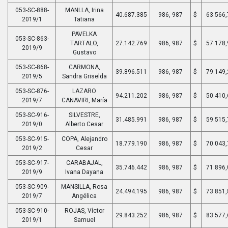
053-SC-888-
MANLLA, Irina
40.687.385
986, 987
$
63.566,
2019/1
Tatiana
PAVELKA
053-SC-863-
TARTALO,
27.142.769
986, 987
$
57.178,
2019/9
Gustavo
053-SC-868-
CARMONA,
39.896.511
986, 987
$
79.149,
2019/5
Sandra Griselda
053-SC-876-
LAZARO
94.211.202
986, 987
$
50.410,
2019/7
CANAVIRI, María
053-SC-916-
SILVESTRE,
31.485.991
986, 987
$
59.515,
2019/0
Alberto Cesar
053-SC-915-
COPA, Alejandro
18.779.190
986, 987
$
70.043,
2019/2
Cesar
053-SC-917-
CARABAJAL,
35.746.442
986, 987
$
71.896,
2019/9
Ivana Dayana
053-SC-909-
MANSILLA, Rosa
24.494.195
986, 987
$
73.851,
2019/7
Angélica
053-SC-910-
ROJAS, Víctor
29.843.252
986, 987
$
83.577,
2019/1
Samuel