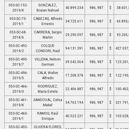
053-SC-152-
GONZALEZ,
40.899.234
986, 987
$
38.601,
2019/K
Braian Nahuel
053-SC-73-
CABEZAS, Alfredo
34.725.611
986, 987
$
66.893,
2019/1
Ernesto
053-SC-68-
CARRERA, Sergio
29.290.097
986, 987
$
93.265,
2018/6
Martín
053-SC-492-
COLQUE
94.131.391
986, 987
$
427.037
2019/2
CONDORI, Raúl
053-SC-495-
VILLENA, Nelson
39.042.064
986, 987
$
123.201
2019/7
German
053-SC-496-
CALA, Walter
17.208.378
986, 987
$
122.190
2019/5
Alfredo
053-SC-466-
RODRIGUEZ,
22.406.887
986, 987
$
100.402
2019/0
María Estela
053-SC-461-
SANDOVAL, Celsa
34.763.194
986, 987
$
321.791
2019/K
Mabel
053-SC-460-
RAMOS, Raúl
40.523.221
986, 987
$
103.028
2019/1
Enrique
053-SC-455-
OLIVERA FLORES,