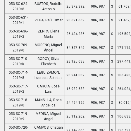
053-SC-624-
BUSTOS, Rodolfo
25.372.392
986, 987
$
61.709,
2019/8
Antonio
053-SC-631-
VEGA, Raúl Omar
28.621.569
986, 987
$
91.462,
2019/1
053-SC-636-
ZERPA, Elena
26.424.286
986, 987
$
196.502
2019/2
Marta
053-SC-709-
MORENO, Miguel
34.327.345
986, 987
$
171.115
2019/0
Ángel
053-SC-710-
GODOY, Silvia
28.125.083
986, 987
$
297.441
2019/K
Elizabeth
053-SC-714-
LEGUIZAMON,
28.241.082
986, 987
$
106.428
2019/8
Lucrecia Soledad
053-SC-717-
GARCIA, José
16.932.683
986, 987
$
264.024
2019/2
Luis
053-SC-718-
MANSILLA, Rosa
24.494.195
986, 987
$
80.015,
2019/0
Angélica
053-SC-719-
MEDINA, Miguel
25.112.202
986, 987
$
106.633
2019/9
Ángel
053-SC-720-
CAMPOS, Cristian
27.142.556
986, 987
$
126.727