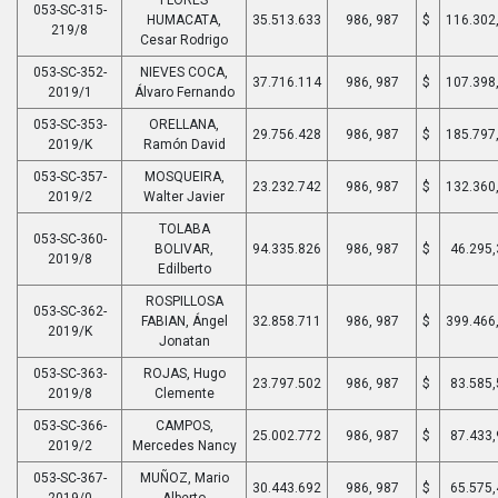
FLORES
053-SC-315-
HUMACATA,
35.513.633
986, 987
$
116.302
219/8
Cesar Rodrigo
053-SC-352-
NIEVES COCA,
37.716.114
986, 987
$
107.398
2019/1
Álvaro Fernando
053-SC-353-
ORELLANA,
29.756.428
986, 987
$
185.797
2019/K
Ramón David
053-SC-357-
MOSQUEIRA,
23.232.742
986, 987
$
132.360
2019/2
Walter Javier
TOLABA
053-SC-360-
BOLIVAR,
94.335.826
986, 987
$
46.295,
2019/8
Edilberto
ROSPILLOSA
053-SC-362-
FABIAN, Ángel
32.858.711
986, 987
$
399.466
2019/K
Jonatan
053-SC-363-
ROJAS, Hugo
23.797.502
986, 987
$
83.585,
2019/8
Clemente
053-SC-366-
CAMPOS,
25.002.772
986, 987
$
87.433,
2019/2
Mercedes Nancy
053-SC-367-
MUÑOZ, Mario
30.443.692
986, 987
$
65.575,