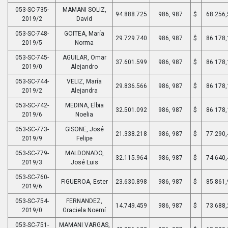
053-SC-735-
MAMANI SOLIZ,
94.888.725
986, 987
$
68.256,
2019/2
David
053-SC-748-
GOITEA, María
29.729.740
986, 987
$
86.178,
2019/5
Norma
053-SC-745-
AGUILAR, Omar
37.601.599
986, 987
$
86.178,
2019/0
Alejandro
053-SC-744-
VELIZ, María
29.836.566
986, 987
$
86.178,
2019/2
Alejandra
053-SC-742-
MEDINA, Elbia
32.501.092
986, 987
$
86.178,
2019/6
Noelia
053-SC-773-
GISONE, José
21.338.218
986, 987
$
77.290,
2019/9
Felipe
053-SC-779-
MALDONADO,
32.115.964
986, 987
$
74.640,
2019/3
José Luis
053-SC-760-
FIGUEROA, Ester
23.630.898
986, 987
$
85.861,
2019/6
053-SC-754-
FERNANDEZ,
14.749.459
986, 987
$
73.688,
2019/0
Graciela Noemí
053-SC-751-
MAMANI VARGAS,