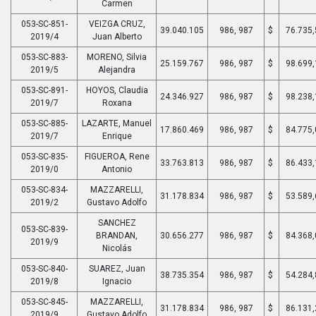
Carmen
053-SC-851-
VEIZGA CRUZ,
39.040.105
986, 987
$
76.735,
2019/4
Juan Alberto
053-SC-883-
MORENO, Silvia
25.159.767
986, 987
$
98.699,
2019/5
Alejandra
053-SC-891-
HOYOS, Claudia
24.346.927
986, 987
$
98.238,
2019/7
Roxana
053-SC-885-
LAZARTE, Manuel
17.860.469
986, 987
$
84.775,
2019/7
Enrique
053-SC-835-
FIGUEROA, Rene
33.763.813
986, 987
$
86.433,
2019/0
Antonio
053-SC-834-
MAZZARELLI,
31.178.834
986, 987
$
53.589,
2019/2
Gustavo Adolfo
SANCHEZ
053-SC-839-
BRANDAN,
30.656.277
986, 987
$
84.368,
2019/9
Nicolás
053-SC-840-
SUAREZ, Juan
38.735.354
986, 987
$
54.284,
2019/8
Ignacio
053-SC-845-
MAZZARELLI,
31.178.834
986, 987
$
86.131,
2019/9
Gustavo Adolfo