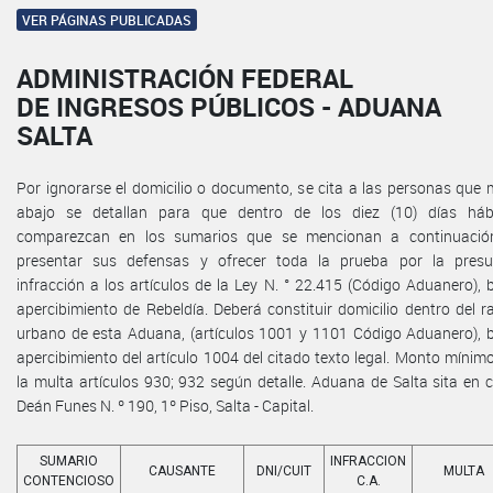
VER PÁGINAS PUBLICADAS
ADMINISTRACIÓN FEDERAL
DE INGRESOS PÚBLICOS - ADUANA
SALTA
Por ignorarse el domicilio o documento, se cita a las personas que
abajo se detallan para que dentro de los diez (10) días hábi
comparezcan en los sumarios que se mencionan a continuació
presentar sus defensas y ofrecer toda la prueba por la presu
infracción a los artículos de la Ley N. ° 22.415 (Código Aduanero), 
apercibimiento de Rebeldía. Deberá constituir domicilio dentro del r
urbano de esta Aduana, (artículos 1001 y 1101 Código Aduanero), 
apercibimiento del artículo 1004 del citado texto legal. Monto mínim
la multa artículos 930; 932 según detalle. Aduana de Salta sita en c
Deán Funes N. º 190, 1º Piso, Salta - Capital.
SUMARIO
INFRACCION
CAUSANTE
DNI/CUIT
MULTA
CONTENCIOSO
C.A.