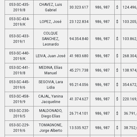
053-SC-435-
CHAVEZ, Luis
30.323.617
986, 987
$
124.496
2019/8
Gabriel
053-SC-434-
LOPEZ, José
23.122.834
986, 987
$
103.205
2019/K
COLQUE
053-SC-433-
SANCHEZ,
94.354.840
986, 987
$
103.862
2019/1
Leonardo
053-SC-440-
LEIVA, Juan José
41.983.680
986, 987
$
268.304
2019/K
053-SC-441-
MEDINA, Elías
45.271.738
986, 987
$
138.974
2019/8
Manuel
053-SC-445-
SEGOVIA, Lara
95.214.056
986, 987
$
354.672
2019/6
Lidia
053-SC-458-
CAJAL, Yanina
41.374.627
986, 987
$
220.169
2019/9
Jacqueline
053-SC-230-
MALDONADO,
26.714.101
986, 987
$
36.791,
2019/5
Diego Elías
053-SC-229-
TOMAGNONE,
13.535.927
986, 987
$
38.752,
2019/6
Jorge Alberto