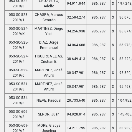
053-SC-522-
CRUZ SUYO,
94.911.044
986, 987
$
197.248
2019/8
Adolfo
053-SC-523-
CHAGRA, Marcos
32.504.274
986, 987
$
86.070,
2019/1
Gerardo
053-SC-524-
MARTINEZ, Diego
34.256.938
986, 987
$
85.674,
2019/K
Yoel
053-SC-525-
DIAZ, Jorge
34.064.608
986, 987
$
85.978,
2019/8
Emmanuel
053-SC-527-
FIGUEROA ELIAS,
38.649.413
986, 987
$
88.223,
2019/4
Cristian E.
053-SC-529-
MARTINEZ, José
30.347.901
986, 987
$
93.820,
2019/0
Arturo
053-SC-531-
MARTINEZ, José
30.347.901
986, 987
$
95.468,
2019/8
Arturo
053-SC-534-
NIEVE, Pascual
20.733.640
986, 987
$
104.952
2019/8
053-SC-606-
SERON, Juan
94.928.014
986, 987
$
145.405
2019/8
053-SC-609-
MORE, Gladys
14.211.795
986, 987
$
68.209,
2019/2
Josefina