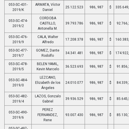
053-SC-431-
ARMATA, Víctor
25.122.523
986, 987
$
335.649
2019/K
Daniel
CORDOBA
053-SC-474-
CASTILLO,
39.793.786
986, 987
$
92.766,
2019/2
Antonella M.
053-SC-476-
CALA, Walter
17.208.378
986, 987
$
160.383
2019/9
Alfredo
053-SC-477-
GOMEZ, Dante
34.341.481
986, 987
$
174.922
2019/7
Rodolfo
053-SC-478-
BELEN YAMIL,
36.523.693
986, 987
$
91.856,
2019/5
Kevin Marcelo
LEZCANO,
053-SC-484-
Elizabeth de los
24.010.077
986, 987
$
84.339,
2019/0
Ángeles
053-SC-482-
LAZOS, Gonzalo
39.936.529
986, 987
$
85.645,
2019/4
Gabriel
PEREZ
053-SC-490-
FERNANDEZ,
93.007.430
986, 987
$
85.130,
2019/6
Rene
053-SC-497-