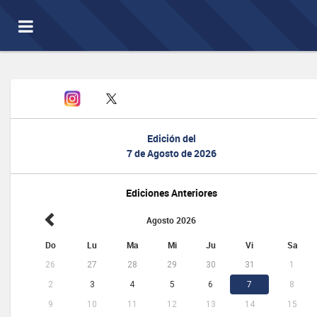
Toggle
navigation
Edición del
7 de Agosto de 2026
Ediciones Anteriores
Agosto 2026
Do
Lu
Ma
Mi
Ju
Vi
Sa
26
27
28
29
30
31
1
2
3
4
5
6
7
8
9
10
11
12
13
14
15