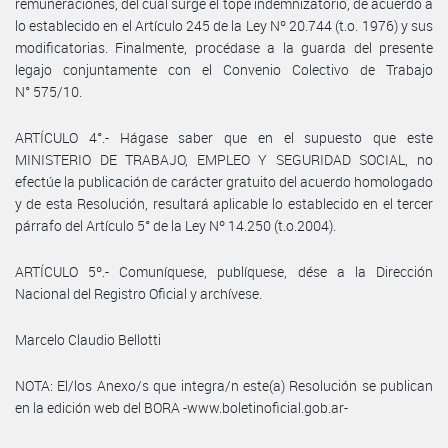
remuneraciones, del cual surge el tope indemnizatorio, de acuerdo a
lo establecido en el Artículo 245 de la Ley Nº 20.744 (t.o. 1976) y sus
modificatorias. Finalmente, procédase a la guarda del presente
legajo conjuntamente con el Convenio Colectivo de Trabajo
N° 575/10.
ARTÍCULO 4°.- Hágase saber que en el supuesto que este
MINISTERIO DE TRABAJO, EMPLEO Y SEGURIDAD SOCIAL, no
efectúe la publicación de carácter gratuito del acuerdo homologado
y de esta Resolución, resultará aplicable lo establecido en el tercer
párrafo del Artículo 5° de la Ley Nº 14.250 (t.o.2004).
ARTÍCULO 5º.- Comuníquese, publíquese, dése a la Dirección
Nacional del Registro Oficial y archívese.
Marcelo Claudio Bellotti
NOTA: El/los Anexo/s que integra/n este(a) Resolución se publican
en la edición web del BORA -www.boletinoficial.gob.ar-