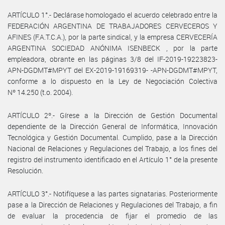
ARTÍCULO 1°.- Declárase homologado el acuerdo celebrado entre la
FEDERACIÓN ARGENTINA DE TRABAJADORES CERVECEROS Y
AFINES (F.A.T.C.A.), por la parte sindical, y la empresa CERVECERÍA
ARGENTINA SOCIEDAD ANÓNIMA ISENBECK , por la parte
empleadora, obrante en las páginas 3/8 del IF-2019-19223823-
APN-DGDMT#MPYT del EX-2019-19169319- -APN-DGDMT#MPYT,
conforme a lo dispuesto en la Ley de Negociación Colectiva
Nº 14.250 (t.o. 2004).
ARTÍCULO 2º.- Gírese a la Dirección de Gestión Documental
dependiente de la Dirección General de Informática, Innovación
Tecnológica y Gestión Documental. Cumplido, pase a la Dirección
Nacional de Relaciones y Regulaciones del Trabajo, a los fines del
registro del instrumento identificado en el Artículo 1° de la presente
Resolución.
ARTÍCULO 3°.- Notifíquese a las partes signatarias. Posteriormente
pase a la Dirección de Relaciones y Regulaciones del Trabajo, a fin
de evaluar la procedencia de fijar el promedio de las