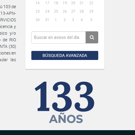
16
17
18
19
20
21
22
ú 103 de
23
24
25
26
27
28
29
213-APN-
ERVICIOS
30
31
1
2
3
4
5
icencia y
sico y/o
o de RIO
NTA (30)
ciones en
BÚSQUEDA AVANZADA
lar las