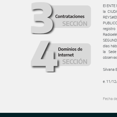
El ENTE
la CIUD
REYS#EN
PUBLICOS
registr
Radioel
SEGUNDO
días háb
la Sed
observac
Silvana 
e. 11/1
Fecha d