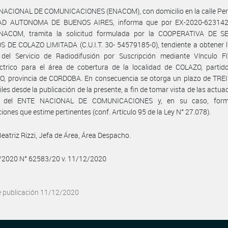
 NACIONAL DE COMUNICACIONES (ENACOM), con domicilio en la calle Per
AD AUTONOMA DE BUENOS AIRES, informa que por EX-2020-62314
ACOM, tramita la solicitud formulada por la COOPERATIVA DE S
 DE COLAZO LIMITADA (C.U.I.T. 30- 54579185-0), tendiente a obtener l
o del Servicio de Radiodifusión por Suscripción mediante Vínculo Fí
éctrico para el área de cobertura de la localidad de COLAZO, partid
, provincia de CORDOBA. En consecuencia se otorga un plazo de TREI
iles desde la publicación de la presente, a fin de tomar vista de las actua
e del ENTE NACIONAL DE COMUNICACIONES y, en su caso, formu
iones que estime pertinentes (conf. Artículo 95 de la Ley N° 27.078).
Beatriz Rizzi, Jefa de Área, Área Despacho.
2/2020 N° 62583/20 v. 11/12/2020
e publicación 11/12/2020