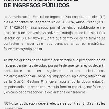
DE INGRESOS PÚBLICOS
La Administración Federal de Ingresos Públicos cita por diez (10)
días a parientes del agente fallecido DELUCA, Aníbal César (D.N.I.
N° 14.026.071), alcanzados por el beneficio establecido en el
artículo 18 del Convenio Colectivo de Trabajo Laudo N° 15/91 (T.O.
Resolución S.T. N° 925/10), para que dentro de dicho término se
contacten a hacer valer sus derechos al correo electrónico:
fallecimiento@afip.gob.ar.
Asimismo quienes se consideren con derecho a la percepción de los
haberes pendientes de cobro por parte del agente fallecido deberán
contactarse a los siguientes correos electrónicos:
maiares@afip.gob.ar - nabalde@afip.gob.ar - apinieyro@afip.gob.ar
de la División Gestión Financiera, aportando la documentación
respaldatoria que acredite su vínculo familiar con el agente fallecido
y en caso de corresponder la declaratoria de herederos.
NOTA: La publicación deberá efectuarse por tres (3) días hábiles
consecutivos.