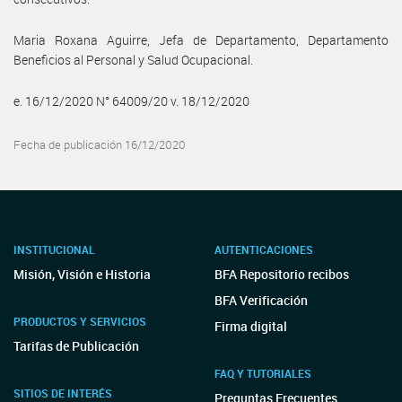
Maria Roxana Aguirre, Jefa de Departamento, Departamento
Beneficios al Personal y Salud Ocupacional.
e. 16/12/2020 N° 64009/20 v. 18/12/2020
Fecha de publicación 16/12/2020
INSTITUCIONAL
AUTENTICACIONES
Misión, Visión e Historia
BFA Repositorio recibos
BFA Verificación
PRODUCTOS Y SERVICIOS
Firma digital
Tarifas de Publicación
FAQ Y TUTORIALES
SITIOS DE INTERÉS
Preguntas Frecuentes